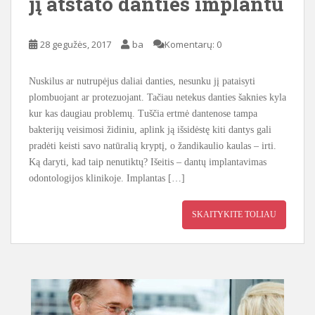
jį atstato danties implantu
28 gegužės, 2017
ba
Komentarų: 0
Nuskilus ar nutrupėjus daliai danties, nesunku jį pataisyti
plombuojant ar protezuojant. Tačiau netekus danties šaknies kyla
kur kas daugiau problemų. Tuščia ertmė dantenose tampa
bakterijų veisimosi židiniu, aplink ją išsidėstę kiti dantys gali
pradėti keisti savo natūralią kryptį, o žandikaulio kaulas – irti.
Ką daryti, kad taip nenutiktų? Išeitis – dantų implantavimas
odontologijos klinikoje. Implantas […]
SKAITYKITE TOLIAU