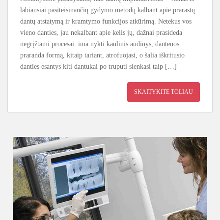
labiausiai pasiteisinančių gydymo metodų kalbant apie prarastų
dantų atstatymą ir kramtymo funkcijos atkūrimą. Netekus vos
vieno danties, jau nekalbant apie kelis jų, dažnai prasideda
negrįžtami procesai: ima nykti kaulinis audinys, dantenos
praranda formą, kitaip tariant, atrofuojasi, o šalia iškritusio
danties esantys kiti dantukai po truputį slenkasi taip […]
SKAITYKITE TOLIAU