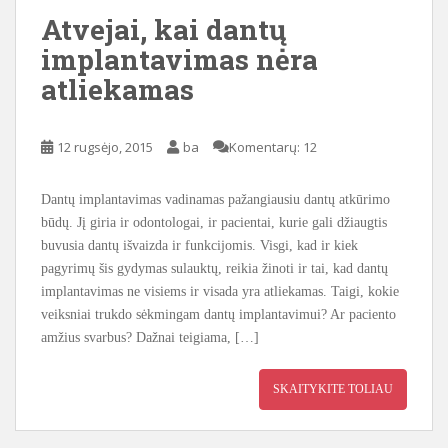
Atvejai, kai dantų
implantavimas nėra
atliekamas
12 rugsėjo, 2015
ba
Komentarų: 12
Dantų implantavimas vadinamas pažangiausiu dantų atkūrimo
būdų. Jį giria ir odontologai, ir pacientai, kurie gali džiaugtis
buvusia dantų išvaizda ir funkcijomis. Visgi, kad ir kiek
pagyrimų šis gydymas sulauktų, reikia žinoti ir tai, kad dantų
implantavimas ne visiems ir visada yra atliekamas. Taigi, kokie
veiksniai trukdo sėkmingam dantų implantavimui? Ar paciento
amžius svarbus? Dažnai teigiama, […]
SKAITYKITE TOLIAU