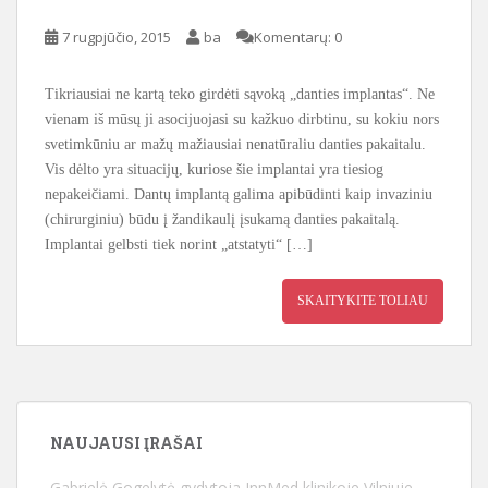
7 rugpjūčio, 2015
ba
Komentarų: 0
Tikriausiai ne kartą teko girdėti sąvoką „danties implantas“. Ne
vienam iš mūsų ji asocijuojasi su kažkuo dirbtinu, su kokiu nors
svetimkūniu ar mažų mažiausiai nenatūraliu danties pakaitalu.
Vis dėlto yra situacijų, kuriose šie implantai yra tiesiog
nepakeičiami. Dantų implantą galima apibūdinti kaip invaziniu
(chirurginiu) būdu į žandikaulį įsukamą danties pakaitalą.
Implantai gelbsti tiek norint „atstatyti“ […]
SKAITYKITE TOLIAU
NAUJAUSI ĮRAŠAI
Gabrielė Gogelytė gydytoja InnMed klinikoje Vilniuje