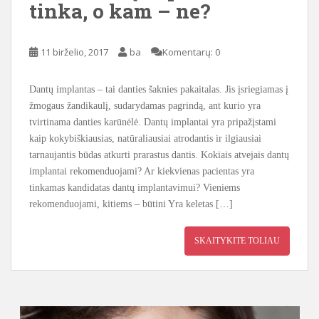
tinka, o kam – ne?
11 birželio, 2017
ba
Komentarų: 0
Dantų implantas – tai danties šaknies pakaitalas. Jis įsriegiamas į
žmogaus žandikaulį, sudarydamas pagrindą, ant kurio yra
tvirtinama danties karūnėlė. Dantų implantai yra pripažįstami
kaip kokybiškiausias, natūraliausiai atrodantis ir ilgiausiai
tarnaujantis būdas atkurti prarastus dantis. Kokiais atvejais dantų
implantai rekomenduojami? Ar kiekvienas pacientas yra
tinkamas kandidatas dantų implantavimui? Vieniems
rekomenduojami, kitiems – būtini Yra keletas […]
SKAITYKITE TOLIAU