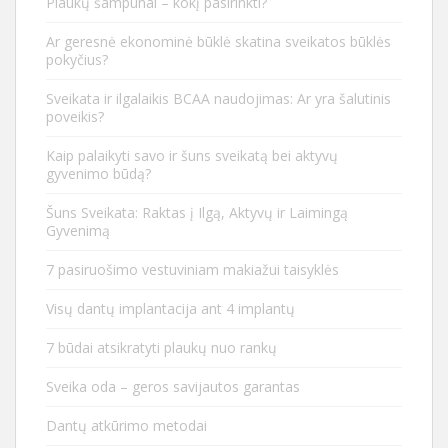
Plaukų šampūnai – kokį pasirinkti?
Ar geresnė ekonominė būklė skatina sveikatos būklės
pokyčius?
Sveikata ir ilgalaikis BCAA naudojimas: Ar yra šalutinis
poveikis?
Kaip palaikyti savo ir šuns sveikatą bei aktyvų
gyvenimo būdą?
Šuns Sveikata: Raktas į Ilgą, Aktyvų ir Laimingą
Gyvenimą
7 pasiruošimo vestuviniam makiažui taisyklės
Visų dantų implantacija ant 4 implantų
7 būdai atsikratyti plaukų nuo rankų
Sveika oda – geros savijautos garantas
Dantų atkūrimo metodai