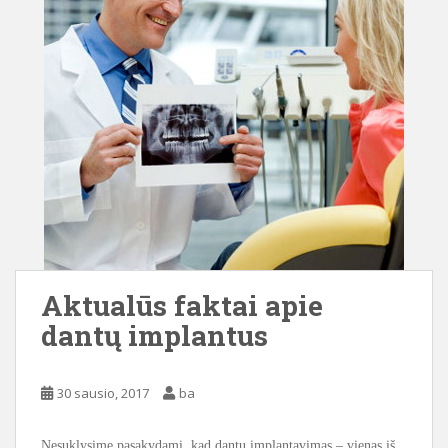
Aktualūs faktai apie
dantų implantus
30 sausio, 2017
ba
Nesuklysime pasakydami, kad dantų implantavimas – vienas iš