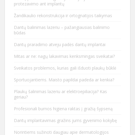
protezavimo ant implantų
Žandikaulio rekonstrukcija ir ortognatijos taikymas
Dantų balinimas lazeriu – pažangiausias balinimo
būdas
Dantų praradimo atveju padės dantų implantai
Mitas ar ne: nagų lakavimas kenksmingas sveikatai?
Sveikatos problemos, kurias gali išduoti plaukų būklė
Sportuojantiems. Maisto papildai padeda ar kenkia?
Plaukų šalinimas lazeriu ar elektroepiliacija? Kas
geriau?
Profesionali burnos higiena raktas į gražią šypseną
Dantų implantavimas gražins jums gyvenimo kokybę
Norintiems sužinoti daugiau apie dermatologijos