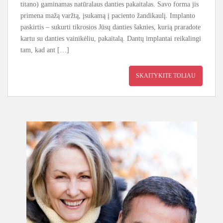
titano) gaminamas natūralaus danties pakaitalas. Savo forma jis
primena mažą varžtą, įsukamą į paciento žandikaulį. Implanto
paskirtis – sukurti tikrosios Jūsų danties šaknies, kurią praradote
kartu su danties vainikėliu, pakaitalą. Dantų implantai reikalingi
tam, kad ant […]
SKAITYKITE TOLIAU