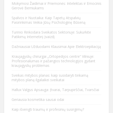
Mokymosi Žaidimai ir Priemonės: Intelektas ir Emocinis
Gerovė Berniukams
Spalvos ir Nuotaika: Kaip Tapetų Atspalvių
Pasirinkimas Veikia Jūsų Psichologinę Būseną
Turinio Rinkodara Sveikatos Sektoriuje: Sukurkite
Patikimą Internetinį Įvaizdį
Dažniausiai Užduodami Klausimai Apie Elektroepiliaciją
Kraujagyslių chirurgai „Ortopedijos centre“ Vilniuje:
Profesionalumas ir pažangios technologijos gydant
kraujagyslių problemas
Sveikas mitybos planas: kaip susidaryti tinkamą
mitybos planą ilgalaikei sveikatai
Hallux Valgus Apsauga: Įtvarai, Tarpupirščiai, Tvarsčiai
Geriausia kosmetika sausai odai
Kaip išvengti traumų ir profesinių susirgimų?