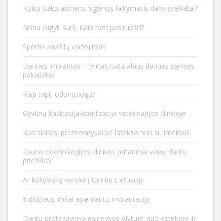
Kokią įtaką asmens higienos laikymasis daro sveikatai?
Noriu įsigyti šunį. Kaip tam pasiruošti?
Sporto papildų vartojimas
Danties implantas – tvirtas natūralaus danties šaknies
pakaitalas
Kaip tapti odontologu?
Gyvūnų kastracija/sterilizacija veterinarijos klinikoje
Kuo skiriasi prezervatyvai be latekso nuo su lateksu?
Kauno odontologijos klinikos patarimai vaikų dantų
priežiūrai
Ar kokybišką vandenį turime Lietuvoje
5 didžiausi mitai apie dantų implantaciją
Dantų protezavimo galimybės Alytuje: nuo estetinio iki