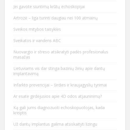
Jei gavote siuntimą krūtų echoskopijai
Artrozė – liga turinti daugiau nei 100 atmainų
Sveikos mitybos taisyklės
Sveikatos ir vandens ABC
Nuovargio ir streso atsikratyti padės profesionalus
masažas
Lietuviams vis dar stinga bazinių žinių apie dantų
implantavimą
Infarkto prevencijai – širdies ir kraujagyslių tyrimai
Ar esate girdėjusios apie 4D odos atjauninimą?
Ką gali jums diagnozuoti echoskopuotojas, kada
kreiptis
Už dantų implantus galima atsiskaityti lizingu