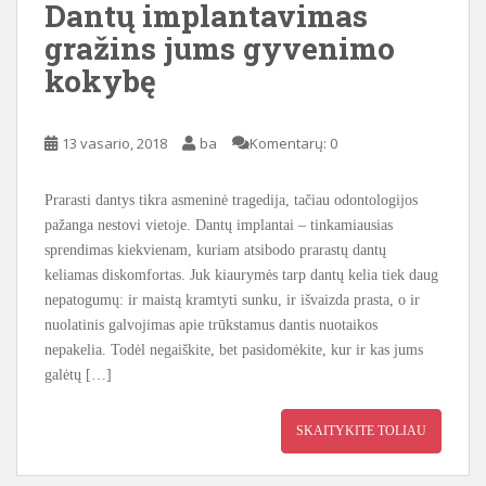
Dantų implantavimas
gražins jums gyvenimo
kokybę
13 vasario, 2018
ba
Komentarų: 0
Prarasti dantys tikra asmeninė tragedija, tačiau odontologijos
pažanga nestovi vietoje. Dantų implantai – tinkamiausias
sprendimas kiekvienam, kuriam atsibodo prarastų dantų
keliamas diskomfortas. Juk kiaurymės tarp dantų kelia tiek daug
nepatogumų: ir maistą kramtyti sunku, ir išvaizda prasta, o ir
nuolatinis galvojimas apie trūkstamus dantis nuotaikos
nepakelia. Todėl negaiškite, bet pasidomėkite, kur ir kas jums
galėtų […]
SKAITYKITE TOLIAU