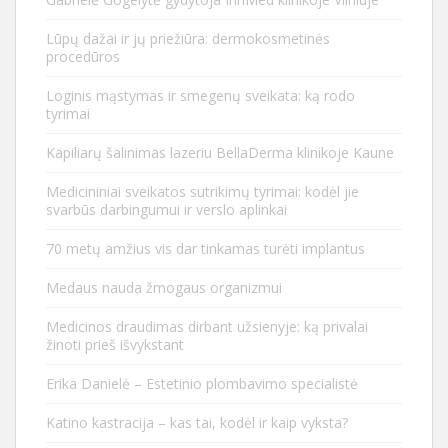
Lūpų dažai ir jų priežiūra: dermokosmetinės
procedūros
Loginis mąstymas ir smegenų sveikata: ką rodo
tyrimai
Kapiliarų šalinimas lazeriu BellaDerma klinikoje Kaune
Medicininiai sveikatos sutrikimų tyrimai: kodėl jie
svarbūs darbingumui ir verslo aplinkai
70 metų amžius vis dar tinkamas turėti implantus
Medaus nauda žmogaus organizmui
Medicinos draudimas dirbant užsienyje: ką privalai
žinoti prieš išvykstant
Erika Danielė – Estetinio plombavimo specialistė
Katino kastracija – kas tai, kodėl ir kaip vyksta?