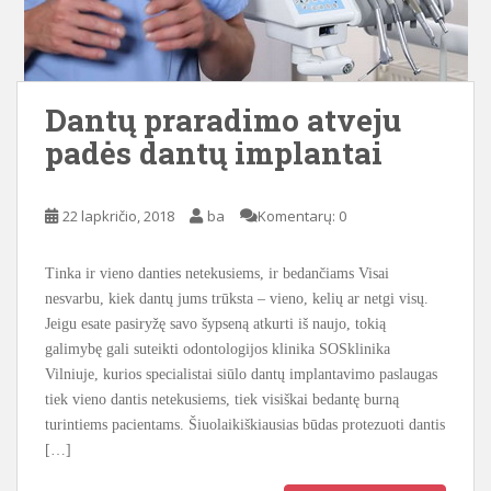
Dantų praradimo atveju
padės dantų implantai
22 lapkričio, 2018
ba
Komentarų: 0
Tinka ir vieno danties netekusiems, ir bedančiams Visai
nesvarbu, kiek dantų jums trūksta – vieno, kelių ar netgi visų.
Jeigu esate pasiryžę savo šypseną atkurti iš naujo, tokią
galimybę gali suteikti odontologijos klinika SOSklinika
Vilniuje, kurios specialistai siūlo dantų implantavimo paslaugas
tiek vieno dantis netekusiems, tiek visiškai bedantę burną
turintiems pacientams. Šiuolaikiškiausias būdas protezuoti dantis
[…]