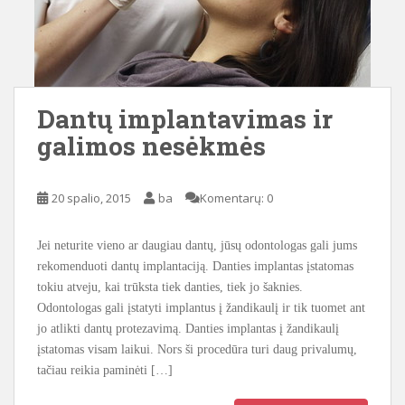
Dantų implantavimas ir
galimos nesėkmės
20 spalio, 2015
ba
Komentarų: 0
Jei neturite vieno ar daugiau dantų, jūsų odontologas gali jums
rekomenduoti dantų implantaciją. Danties implantas įstatomas
tokiu atveju, kai trūksta tiek danties, tiek jo šaknies.
Odontologas gali įstatyti implantus į žandikaulį ir tik tuomet ant
jo atlikti dantų protezavimą. Danties implantas į žandikaulį
įstatomas visam laikui. Nors ši procedūra turi daug privalumų,
tačiau reikia paminėti […]