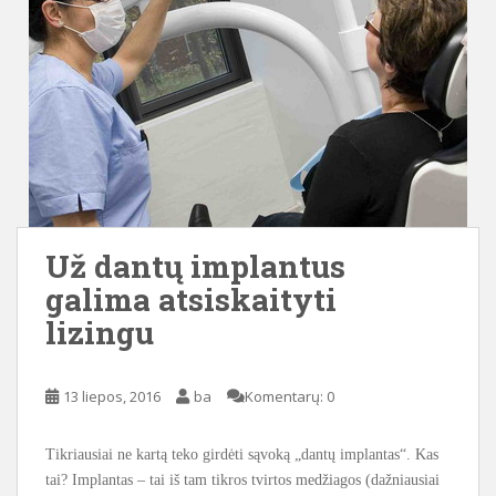
Už dantų implantus
galima atsiskaityti
lizingu
13 liepos, 2016
ba
Komentarų: 0
Tikriausiai ne kartą teko girdėti sąvoką „dantų implantas“. Kas
tai? Implantas – tai iš tam tikros tvirtos medžiagos (dažniausiai