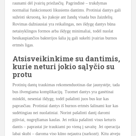
raunami dėl įvairių priežasčių. Pagrindinė – trukdymas
normaliai funkcionuoti likusiems dantims. Protiniai dantys gali
sužeisti skruostą, ko įtakoje ant žandų visada bus žaizdelių.
Rovimas dažniausiai yra reikalingas, nes išdygę dantys būna
netaisyklingos formos arba išdygę minimaliai, todėl nuolat
besikaupiančios bakterijos šalia jų gali sukelti įvairias burnos
ertmės ligas.
Atsisveikinkime su dantimis,
kurie neturi jokio sąlyčio su
protu
Protinių dantų traukimas rekomenduotinas dar jaunystėje, tada
bus išvengiama komplikacijų. Tuomet dantys yra ganėtinai
minkšti, neseniai išdygę, todėl pašalinti juos bus kur kas
paprasčiau. Protiniai dantys iš burnos ertmės šalinami kur kas
sudėtingiau nei nuolatiniai. Norint pašalinti dantį daromi
pjūviai, nugręžiamas kaulas. Jei reikia pašalinti visus keturis
dantis – paprastai jie traukiami po vieną į savaitę. Jei operacija
labai skubi – daroma viso kūno nejautra (narkozė). Kitu atveju