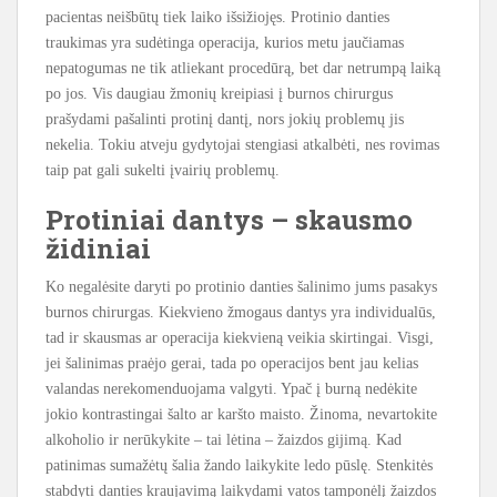
pacientas neišbūtų tiek laiko išsižiojęs. Protinio danties
traukimas yra sudėtinga operacija, kurios metu jaučiamas
nepatogumas ne tik atliekant procedūrą, bet dar netrumpą laiką
po jos. Vis daugiau žmonių kreipiasi į burnos chirurgus
prašydami pašalinti protinį dantį, nors jokių problemų jis
nekelia. Tokiu atveju gydytojai stengiasi atkalbėti, nes rovimas
taip pat gali sukelti įvairių problemų.
Protiniai dantys – skausmo
židiniai
Ko negalėsite daryti po protinio danties šalinimo jums pasakys
burnos chirurgas. Kiekvieno žmogaus dantys yra individualūs,
tad ir skausmas ar operacija kiekvieną veikia skirtingai. Visgi,
jei šalinimas praėjo gerai, tada po operacijos bent jau kelias
valandas nerekomenduojama valgyti. Ypač į burną nedėkite
jokio kontrastingai šalto ar karšto maisto. Žinoma, nevartokite
alkoholio ir nerūkykite – tai lėtina – žaizdos gijimą. Kad
patinimas sumažėtų šalia žando laikykite ledo pūslę. Stenkitės
stabdyti danties kraujavimą laikydami vatos tamponėlį žaizdos