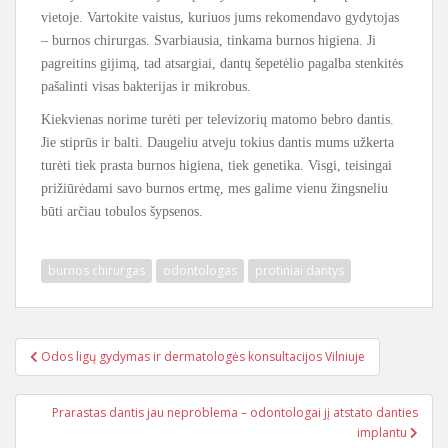
vietoje. Vartokite vaistus, kuriuos jums rekomendavo gydytojas
– burnos chirurgas. Svarbiausia, tinkama burnos higiena. Ji
pagreitins gijimą, tad atsargiai, dantų šepetėlio pagalba stenkitės
pašalinti visas bakterijas ir mikrobus.
Kiekvienas norime turėti per televizorių matomo bebro dantis.
Jie stiprūs ir balti. Daugeliu atveju tokius dantis mums užkerta
turėti tiek prasta burnos higiena, tiek genetika. Visgi, teisingai
prižiūrėdami savo burnos ertmę, mes galime vienu žingsneliu
būti arčiau tobulos šypsenos.
burnos chirurgas
odontologas
protiniai dantys
Odos ligų gydymas ir dermatologės konsultacijos Vilniuje
Navigacija tarp įrašų
Prarastas dantis jau neproblema – odontologai jį atstato danties
implantu