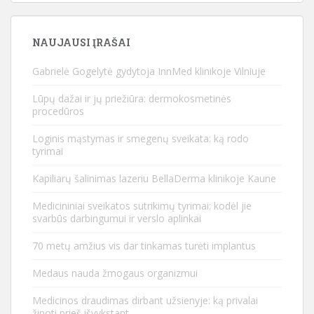
NAUJAUSI ĮRAŠAI
Gabrielė Gogelytė gydytoja InnMed klinikoje Vilniuje
Lūpų dažai ir jų priežiūra: dermokosmetinės
procedūros
Loginis mąstymas ir smegenų sveikata: ką rodo
tyrimai
Kapiliarų šalinimas lazeriu BellaDerma klinikoje Kaune
Medicininiai sveikatos sutrikimų tyrimai: kodėl jie
svarbūs darbingumui ir verslo aplinkai
70 metų amžius vis dar tinkamas turėti implantus
Medaus nauda žmogaus organizmui
Medicinos draudimas dirbant užsienyje: ką privalai
žinoti prieš išvykstant