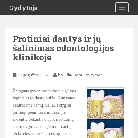
S
Gydytojai
TOGGLE
k
i
p
t
Protiniai dantys ir jų
o
šalinimas odontologijos
m
a
klinikoje
i
n
c
18 gegužės, 2017
ba
Dantų taisymas
o
n
Žmogaus gyvenimo periodus galima
t
lyginti su jo dantų būkle. Gimstame
e
neturėdami dantų, vėliau išdygsta
n
pirmieji pieniniai dantukai, jie
t
iškrenta. Sekantis etapas nuolatinių
dantų dygimas, daugeliui – dantų
plokštelės ar briketų nešiojimas ir