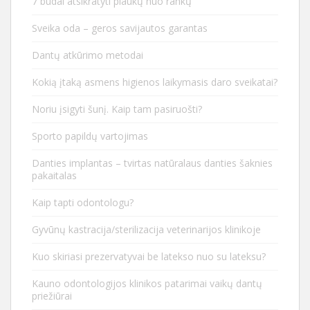
7 būdai atsikratyti plaukų nuo rankų
Sveika oda – geros savijautos garantas
Dantų atkūrimo metodai
Kokią įtaką asmens higienos laikymasis daro sveikatai?
Noriu įsigyti šunį. Kaip tam pasiruošti?
Sporto papildų vartojimas
Danties implantas – tvirtas natūralaus danties šaknies
pakaitalas
Kaip tapti odontologu?
Gyvūnų kastracija/sterilizacija veterinarijos klinikoje
Kuo skiriasi prezervatyvai be latekso nuo su lateksu?
Kauno odontologijos klinikos patarimai vaikų dantų
priežiūrai