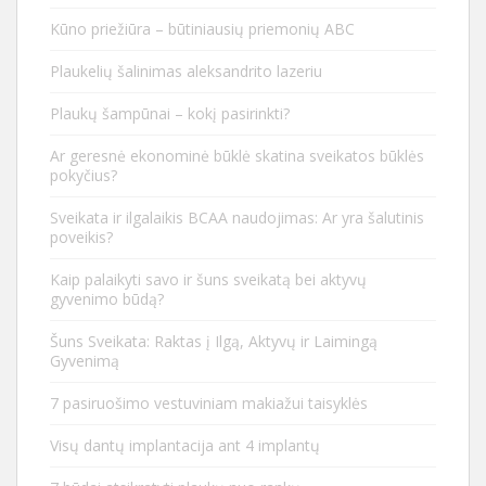
Kūno priežiūra – būtiniausių priemonių ABC
Plaukelių šalinimas aleksandrito lazeriu
Plaukų šampūnai – kokį pasirinkti?
Ar geresnė ekonominė būklė skatina sveikatos būklės
pokyčius?
Sveikata ir ilgalaikis BCAA naudojimas: Ar yra šalutinis
poveikis?
Kaip palaikyti savo ir šuns sveikatą bei aktyvų
gyvenimo būdą?
Šuns Sveikata: Raktas į Ilgą, Aktyvų ir Laimingą
Gyvenimą
7 pasiruošimo vestuviniam makiažui taisyklės
Visų dantų implantacija ant 4 implantų