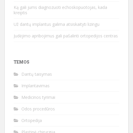
Ką gali jums diagnozuoti echoskopuotojas, kada
kreiptis
Už dantų implantus galima atsiskaityti lizingu
Judėjimo apribojimus gali pašalinti ortopedijos centras
TEMOS
Dantų taisymas
Implantavimas
Medicinos tyrimai
Odos procedūros
Ortopedija
Plastinė chirurgija