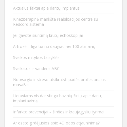
Aktualūs faktai apie dantų implantus
Kineziterapinė mankšta reabilitacijos centre su
Redcord sistema
Jei gavote siuntimą krūtų echoskopijai
Artrozė – liga turinti daugiau nei 100 atmainų
Sveikos mitybos taisyklės
Sveikatos ir vandens ABC
Nuovargio ir streso atsikratyti padės profesionalus
masažas
Lietuviams vis dar stinga bazinių žinių apie dantų
implantavimą
Infarkto prevencijai – širdies ir kraujagyslių tyrimai
Ar esate girdėjusios apie 4D odos atjauninimą?