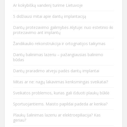
Ar kokybišką vandenį turime Lietuvoje
5 didžiausi mitai apie dantų implantaciją
Dantų protezavimo galimybės Alytuje: nuo estetinio iki
protezavimo ant implantų
Žandikaulio rekonstrukcija ir ortognatijos taikymas
Dantų balinimas lazeriu – pažangiausias balinimo
būdas
Dantų praradimo atveju padės dantų implantai
Mitas ar ne: nagų lakavimas kenksmingas sveikatai?
Sveikatos problemos, kurias gali išduoti plaukų būklė
Sportuojantiems. Maisto papildai padeda ar kenkia?
Plaukų šalinimas lazeriu ar elektroepiliacija? Kas
geriau?