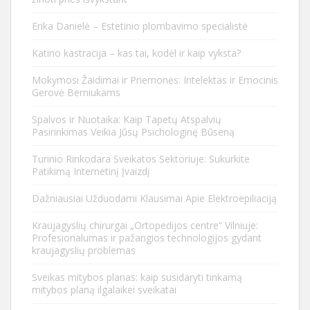
Erika Danielė – Estetinio plombavimo specialistė
Katino kastracija – kas tai, kodėl ir kaip vyksta?
Mokymosi Žaidimai ir Priemonės: Intelektas ir Emocinis
Gerovė Berniukams
Spalvos ir Nuotaika: Kaip Tapetų Atspalvių
Pasirinkimas Veikia Jūsų Psichologinę Būseną
Turinio Rinkodara Sveikatos Sektoriuje: Sukurkite
Patikimą Internetinį Įvaizdį
Dažniausiai Užduodami Klausimai Apie Elektroepiliaciją
Kraujagyslių chirurgai „Ortopedijos centre“ Vilniuje:
Profesionalumas ir pažangios technologijos gydant
kraujagyslių problemas
Sveikas mitybos planas: kaip susidaryti tinkamą
mitybos planą ilgalaikei sveikatai