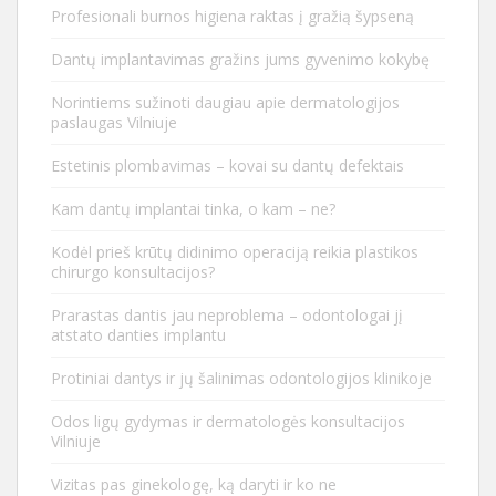
Profesionali burnos higiena raktas į gražią šypseną
Dantų implantavimas gražins jums gyvenimo kokybę
Norintiems sužinoti daugiau apie dermatologijos
paslaugas Vilniuje
Estetinis plombavimas – kovai su dantų defektais
Kam dantų implantai tinka, o kam – ne?
Kodėl prieš krūtų didinimo operaciją reikia plastikos
chirurgo konsultacijos?
Prarastas dantis jau neproblema – odontologai jį
atstato danties implantu
Protiniai dantys ir jų šalinimas odontologijos klinikoje
Odos ligų gydymas ir dermatologės konsultacijos
Vilniuje
Vizitas pas ginekologę, ką daryti ir ko ne