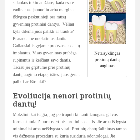
sulaukus tokio amžiaus, kada esate
vadinamas jaunuoliu arba mergina –
išdygsta paskutinieji per mūsų
gyvenimą protiniai dantys. Vėliau
kyla dilema juos palikti ar traukti?
Prarandame nuolatinius dantis.
Galiausiai įsigyjame protezus ar dantų
implantus. Visas gyvenimas prabėga
Netaisyklingas
protinių dantų
rūpinantis ir keičiant savo dantis.
augimas
Tačiau jei grįžtume prie protinių
dantų augimo etapo, išties, juos geriau
palikti ar ištraukti?
Evoliucija nenori protinių
dantų!
Mokslininkai teigia, jog po truputi kintanti žmogaus galvos
forma stumia iš burnos ertmės protinius dantis. Jie arba išdygsta
minimaliai arba neišdygsta visai. Protinių dantų šalinimas tampa
vis dažnesne procedūra su kuria susiduria odontologai. Jie