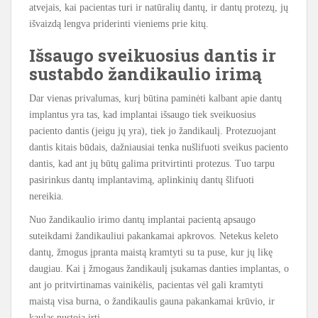
atvejais, kai pacientas turi ir natūralių dantų, ir dantų protezų, jų
išvaizdą lengva priderinti vieniems prie kitų.
Išsaugo sveikuosius dantis ir
sustabdo žandikaulio irimą
Dar vienas privalumas, kurį būtina paminėti kalbant apie dantų
implantus yra tas, kad implantai išsaugo tiek sveikuosius
paciento dantis (jeigu jų yra), tiek jo žandikaulį. Protezuojant
dantis kitais būdais, dažniausiai tenka nušlifuoti sveikus paciento
dantis, kad ant jų būtų galima pritvirtinti protezus. Tuo tarpu
pasirinkus dantų implantavimą, aplinkinių dantų šlifuoti
nereikia.
Nuo žandikaulio irimo dantų implantai pacientą apsaugo
suteikdami žandikauliui pakankamai apkrovos. Netekus keleto
dantų, žmogus įpranta maistą kramtyti su ta puse, kur jų likę
daugiau. Kai į žmogaus žandikaulį įsukamas danties implantas, o
ant jo pritvirtinamas vainikėlis, pacientas vėl gali kramtyti
maistą visa burna, o žandikaulis gauna pakankamai krūvio, ir
kaulas nustoja irti.