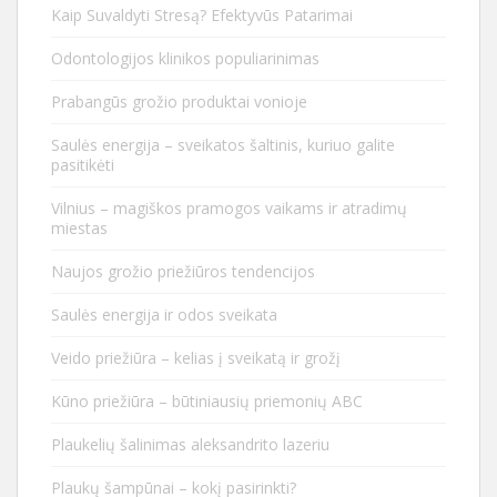
Kaip Suvaldyti Stresą? Efektyvūs Patarimai
Odontologijos klinikos populiarinimas
Prabangūs grožio produktai vonioje
Saulės energija – sveikatos šaltinis, kuriuo galite
pasitikėti
Vilnius – magiškos pramogos vaikams ir atradimų
miestas
Naujos grožio priežiūros tendencijos
Saulės energija ir odos sveikata
Veido priežiūra – kelias į sveikatą ir grožį
Kūno priežiūra – būtiniausių priemonių ABC
Plaukelių šalinimas aleksandrito lazeriu
Plaukų šampūnai – kokį pasirinkti?