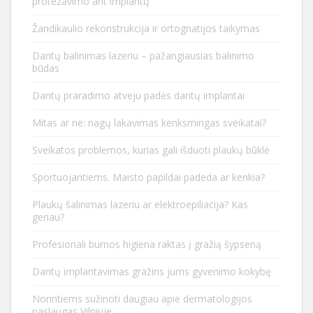
protezavimo ant implantų
Žandikaulio rekonstrukcija ir ortognatijos taikymas
Dantų balinimas lazeriu – pažangiausias balinimo
būdas
Dantų praradimo atveju padės dantų implantai
Mitas ar ne: nagų lakavimas kenksmingas sveikatai?
Sveikatos problemos, kurias gali išduoti plaukų būklė
Sportuojantiems. Maisto papildai padeda ar kenkia?
Plaukų šalinimas lazeriu ar elektroepiliacija? Kas
geriau?
Profesionali burnos higiena raktas į gražią šypseną
Dantų implantavimas gražins jums gyvenimo kokybę
Norintiems sužinoti daugiau apie dermatologijos
paslaugas Vilniuje