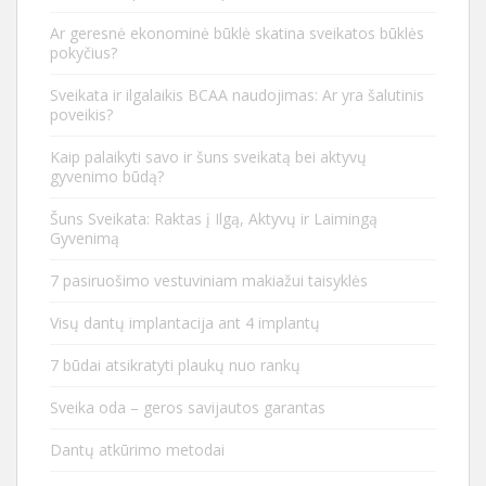
Ar geresnė ekonominė būklė skatina sveikatos būklės
pokyčius?
Sveikata ir ilgalaikis BCAA naudojimas: Ar yra šalutinis
poveikis?
Kaip palaikyti savo ir šuns sveikatą bei aktyvų
gyvenimo būdą?
Šuns Sveikata: Raktas į Ilgą, Aktyvų ir Laimingą
Gyvenimą
7 pasiruošimo vestuviniam makiažui taisyklės
Visų dantų implantacija ant 4 implantų
7 būdai atsikratyti plaukų nuo rankų
Sveika oda – geros savijautos garantas
Dantų atkūrimo metodai