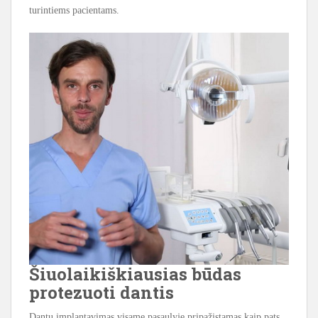
turintiems pacientams.
Šiuolaikiškiausias būdas
protezuoti dantis
Dantų implantavimas visame pasaulyje pripažįstamas kaip pats