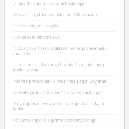
Jei gavote siuntimą krūtų echoskopijai
Artrozė – liga turinti daugiau nei 100 atmainų
Sveikos mitybos taisyklės
Sveikatos ir vandens ABC
Nuovargio ir streso atsikratyti padės profesionalus
masažas
Lietuviams vis dar stinga bazinių žinių apie dantų
implantavimą
Infarkto prevencijai – širdies ir kraujagyslių tyrimai
Ar esate girdėjusios apie 4D odos atjauninimą?
Ką gali jums diagnozuoti echoskopuotojas, kada
kreiptis
Už dantų implantus galima atsiskaityti lizingu