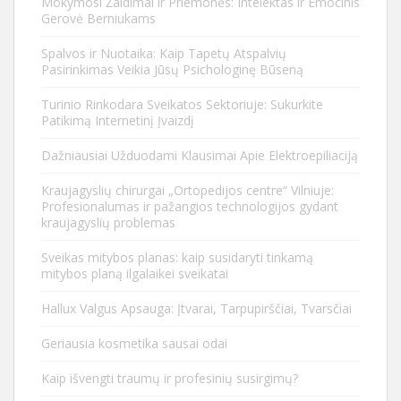
Mokymosi Žaidimai ir Priemonės: Intelektas ir Emocinis
Gerovė Berniukams
Spalvos ir Nuotaika: Kaip Tapetų Atspalvių
Pasirinkimas Veikia Jūsų Psichologinę Būseną
Turinio Rinkodara Sveikatos Sektoriuje: Sukurkite
Patikimą Internetinį Įvaizdį
Dažniausiai Užduodami Klausimai Apie Elektroepiliaciją
Kraujagyslių chirurgai „Ortopedijos centre“ Vilniuje:
Profesionalumas ir pažangios technologijos gydant
kraujagyslių problemas
Sveikas mitybos planas: kaip susidaryti tinkamą
mitybos planą ilgalaikei sveikatai
Hallux Valgus Apsauga: Įtvarai, Tarpupirščiai, Tvarsčiai
Geriausia kosmetika sausai odai
Kaip išvengti traumų ir profesinių susirgimų?