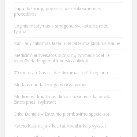
Lūpų dažai ir jų priežiūra: dermokosmetinės
procedūros
Loginis mąstymas ir smegenų sveikata: ką rodo
tyrimai
Kapiliarų šalinimas lazeriu BellaDerma klinikoje Kaune
Medicininiai sveikatos sutrikimų tyrimai: kodėl jie
svarbūs darbingumui ir verslo aplinkai
70 metų amžius vis dar tinkamas turėti implantus
Medaus nauda žmogaus organizmui
Medicinos draudimas dirbant užsienyje: ką privalai
žinoti prieš išvykstant
Erika Danielė – Estetinio plombavimo specialistė
Katino kastracija – kas tai, kodėl ir kaip vyksta?