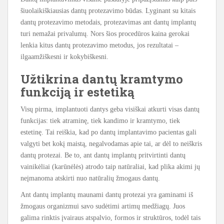
šiuolaikiškiausias dantų protezavimo būdas. Lyginant su kitais
dantų protezavimo metodais, protezavimas ant dantų implantų
turi nemažai privalumų. Nors šios procedūros kaina gerokai
lenkia kitus dantų protezavimo metodus, jos rezultatai –
ilgaamžiškesni ir kokybiškesni.
Užtikrina dantų kramtymo
funkciją ir estetiką
Visų pirma, implantuoti dantys geba visiškai atkurti visas dantų
funkcijas: tiek atraminę, tiek kandimo ir kramtymo, tiek
estetinę. Tai reiškia, kad po dantų implantavimo pacientas gali
valgyti bet kokį maistą, negalvodamas apie tai, ar dėl to neiškris
dantų protezai. Be to, ant dantų implantų pritvirtinti dantų
vainikėliai (karūnėlės) atrodo taip natūraliai, kad plika akimi jų
neįmanoma atskirti nuo natūralių žmogaus dantų.
Ant dantų implantų maunami dantų protezai yra gaminami iš
žmogaus organizmui savo sudėtimi artimų medžiagų. Juos
galima rinktis įvairaus atspalvio, formos ir struktūros, todėl tais