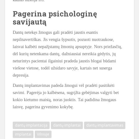
Pagerina psichologinę
savijautą
Dantų netekęs žmogus gali pradėti jaustis esantis
nepilnavertiškas. Jis vengia šypsotis, pozuoti nuotraukose,
laisvai kalbėti nepažįstamų žmonių apsuptyje. Nors priežasčių,
dėl kurių netenkama dantų, dažniausiai nereikia gėdytis, jų
neturintys pacientai ilgainiui pradeda jaustis blogai būdami
viešose vietose, todėl užsidaro savyje, kartais net suserga
depresija.
Dantų implantavimas padeda žmogui vėl pradėti pasitikėti
savimi. Pagerėja jo kalbėsena, sugrįžta gebėjimas valgyti bet
kokio kietumo maistą, noras juoktis. Tai padidina žmogaus
laisvę, pagerina gyvenimo kokybę.
dantų implantacija
dantų implantai
dantų implantavimas
implantai
Vilniuje