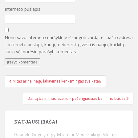
Interneto puslapis
Noriu savo interneto naršyklėje išsaugoti vardą, el. pašto adresą
ir interneto puslapį, kad jų nebereiktų įvesti iš naujo, kai kitą
kartą vėl norėsiu parašyti komentarą.
Mitas ar ne: nagų lakavimas kenksmingas sveikatai?
Navigacija tarp įrašų
Dantų balinimas lazeriu – pažangiausias balinimo būdas
NAUJAUSI ĮRAŠAI
Gabrielė Gogelytė gydytoja InnMed klinikoje Vilniuje