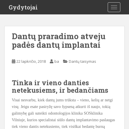
S
Gydytojai
TOGGLE
k
i
p
t
Dantų praradimo atveju
o
padės dantų implantai
m
a
i
22 lapkričio, 2018
ba
Dantų taisymas
n
c
o
Tinka ir vieno danties
n
netekusiems, ir bedančiams
t
e
Visai nesvarbu, kiek dantų jums trūksta – vieno, kelių ar netgi
n
visų. Jeigu esate pasiryžę savo šypseną atkurti iš naujo, tokią
t
galimybę gali suteikti odontologijos klinika SOSklinika
Vilniuje, kurios specialistai siūlo dantų implantavimo paslaugas
tiek vieno dantis netekusiems, tiek visiškai bedantę burną