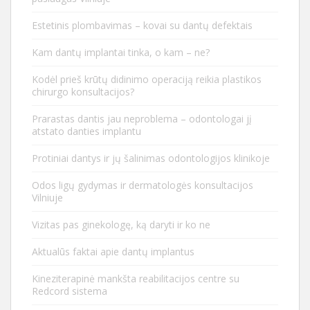
Estetinis plombavimas – kovai su dantų defektais
Kam dantų implantai tinka, o kam – ne?
Kodėl prieš krūtų didinimo operaciją reikia plastikos
chirurgo konsultacijos?
Prarastas dantis jau neproblema – odontologai jį
atstato danties implantu
Protiniai dantys ir jų šalinimas odontologijos klinikoje
Odos ligų gydymas ir dermatologės konsultacijos
Vilniuje
Vizitas pas ginekologę, ką daryti ir ko ne
Aktualūs faktai apie dantų implantus
Kineziterapinė mankšta reabilitacijos centre su
Redcord sistema