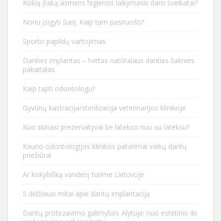
Kokią įtaką asmens higienos laikymasis daro sveikatai?
Noriu įsigyti šunį. Kaip tam pasiruošti?
Sporto papildų vartojimas
Danties implantas – tvirtas natūralaus danties šaknies
pakaitalas
Kaip tapti odontologu?
Gyvūnų kastracija/sterilizacija veterinarijos klinikoje
Kuo skiriasi prezervatyvai be latekso nuo su lateksu?
Kauno odontologijos klinikos patarimai vaikų dantų
priežiūrai
Ar kokybišką vandenį turime Lietuvoje
5 didžiausi mitai apie dantų implantaciją
Dantų protezavimo galimybės Alytuje: nuo estetinio iki