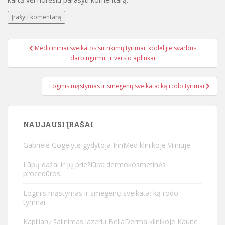
Medicininiai sveikatos sutrikimų tyrimai: kodėl jie svarbūs
Navigacija tarp įrašų
darbingumui ir verslo aplinkai
Loginis mąstymas ir smegenų sveikata: ką rodo tyrimai
NAUJAUSI ĮRAŠAI
Gabrielė Gogelytė gydytoja InnMed klinikoje Vilniuje
Lūpų dažai ir jų priežiūra: dermokosmetinės
procedūros
Loginis mąstymas ir smegenų sveikata: ką rodo
tyrimai
Kapiliarų šalinimas lazeriu BellaDerma klinikoje Kaune