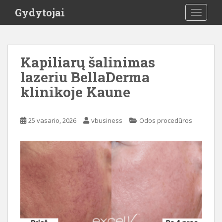
S
Gydytojai
TOGGLE
k
i
p
t
Kapiliarų šalinimas
o
lazeriu BellaDerma
m
a
klinikoje Kaune
i
n
c
25 vasario, 2026
vbusiness
Odos procedūros
o
n
t
e
n
t