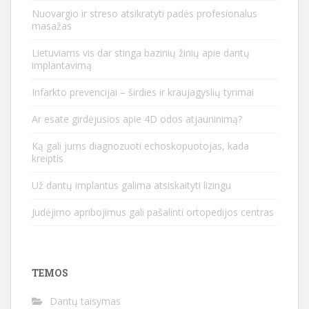
Nuovargio ir streso atsikratyti padės profesionalus
masažas
Lietuviams vis dar stinga bazinių žinių apie dantų
implantavimą
Infarkto prevencijai – širdies ir kraujagyslių tyrimai
Ar esate girdėjusios apie 4D odos atjauninimą?
Ką gali jums diagnozuoti echoskopuotojas, kada
kreiptis
Už dantų implantus galima atsiskaityti lizingu
Judėjimo apribojimus gali pašalinti ortopedijos centras
TEMOS
Dantų taisymas