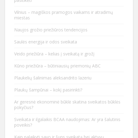
pasitikėti
Vilnius – magiškos pramogos vaikams ir atradimų
miestas
Naujos grožio priežiūros tendencijos
Saulės energija ir odos sveikata
Veido priežiūra – kelias į sveikatą ir grožį
Kūno priežiūra – būtiniausių priemonių ABC
Plaukelių šalinimas aleksandrito lazeriu
Plaukų šampūnai – kokį pasirinkti?
Ar geresnė ekonominė būklė skatina sveikatos būklės
pokyčius?
Sveikata ir ilgalaikis BCAA naudojimas: Ar yra šalutinis
poveikis?
Kaip palaikyti savo ir šuns sveikatą bei aktyvų