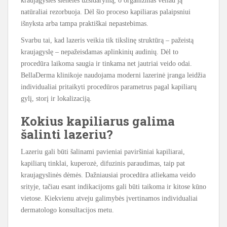
kraujagyslės sienelės užsidarymą, o organizmas vėliau ją
natūraliai rezorbuoja. Dėl šio proceso kapiliaras palaipsniui
išnyksta arba tampa praktiškai nepastebimas.
Svarbu tai, kad lazeris veikia tik tikslinę struktūrą – pažeistą
kraujagyslę – nepažeisdamas aplinkinių audinių. Dėl to
procedūra laikoma saugia ir tinkama net jautriai veido odai.
BellaDerma klinikoje naudojama moderni lazerinė įranga leidžia
individualiai pritaikyti procedūros parametrus pagal kapiliarų
gylį, storį ir lokalizaciją.
Kokius kapiliarus galima
šalinti lazeriu?
Lazeriu gali būti šalinami pavieniai paviršiniai kapiliarai,
kapiliarų tinklai, kuperozė, difuzinis paraudimas, taip pat
kraujagyslinės dėmės. Dažniausiai procedūra atliekama veido
srityje, tačiau esant indikacijoms gali būti taikoma ir kitose kūno
vietose. Kiekvienu atveju galimybės įvertinamos individualiai
dermatologo konsultacijos metu.