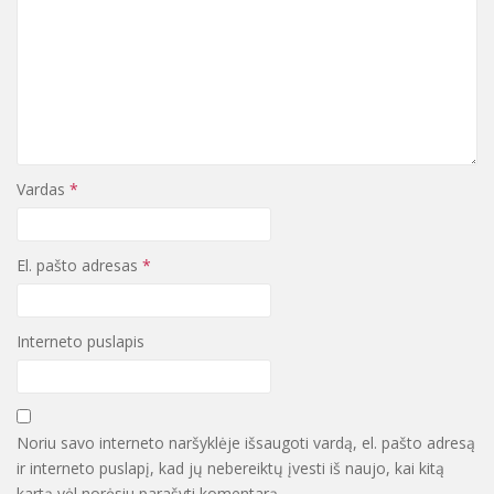
Vardas
*
El. pašto adresas
*
Interneto puslapis
Noriu savo interneto naršyklėje išsaugoti vardą, el. pašto adresą
ir interneto puslapį, kad jų nebereiktų įvesti iš naujo, kai kitą
kartą vėl norėsiu parašyti komentarą.