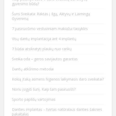
gyvenimo būdą?
Šuns Sveikata: Raktas į Ilgą, Aktyvų ir Laimingą
Gyvenimą
7 pasiruošimo vestuviniam makiažui taisyklės
Visų dantų implantacija ant 4 implantų
7 būdai atsikratyti plaukų nuo rankų
Sveika oda – geros savijautos garantas
Dantų atkūrimo metodai
Kokią įtaką asmens higienos laikymasis daro sveikatai?
Noriu įsigyti šunį. Kaip tam pasiruošti?
Sporto papildų vartojimas
Danties implantas – tvirtas natūralaus danties šaknies
pakaitalas