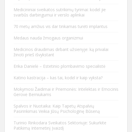
Medicininiai sveikatos sutrikimų tyrimai: kodėl jie
svarbūs darbingumui ir verslo aplinkai
70 metų amžius vis dar tinkamas turėti implantus
Medaus nauda žmogaus organizmui
Medicinos draudimas dirbant užsienyje: ką privalai
žinoti prieš išvykstant
Erika Danielė – Estetinio plombavimo specialistė
Katino kastracija – kas tai, kodėl ir kaip vyksta?
Mokymosi Žaidimai ir Priemonės: Intelektas ir Emocinis
Gerovė Berniukams
Spalvos ir Nuotaika: Kaip Tapetų Atspalvių
Pasirinkimas Veikia Jūsų Psichologinę Būseną
Turinio Rinkodara Sveikatos Sektoriuje: Sukurkite
Patikimą Internetinį Įvaizdį