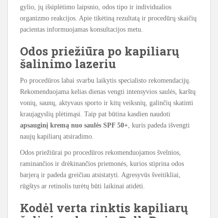
gylio, jų išsiplėtimo laipsnio, odos tipo ir individualios
organizmo reakcijos. Apie tikėtiną rezultatą ir procedūrų skaičių
pacientas informuojamas konsultacijos metu.
Odos priežiūra po kapiliarų
šalinimo lazeriu
Po procedūros labai svarbu laikytis specialisto rekomendacijų.
Rekomenduojama kelias dienas vengti intensyvios saulės, karštų
vonių, saunų, aktyvaus sporto ir kitų veiksnių, galinčių skatinti
kraujagyslių plėtimąsi. Taip pat būtina kasdien naudoti
apsauginį kremą nuo saulės SPF 50+
, kuris padeda išvengti
naujų kapiliarų atsiradimo.
Odos priežiūrai po procedūros rekomenduojamos švelnios,
raminančios ir drėkinančios priemonės, kurios stiprina odos
barjerą ir padeda greičiau atsistatyti. Agresyvūs šveitikliai,
rūgštys ar retinolis turėtų būti laikinai atidėti.
Kodėl verta rinktis kapiliarų