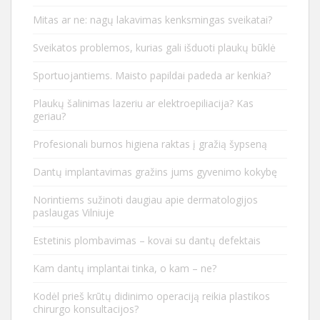
Mitas ar ne: nagų lakavimas kenksmingas sveikatai?
Sveikatos problemos, kurias gali išduoti plaukų būklė
Sportuojantiems. Maisto papildai padeda ar kenkia?
Plaukų šalinimas lazeriu ar elektroepiliacija? Kas
geriau?
Profesionali burnos higiena raktas į gražią šypseną
Dantų implantavimas gražins jums gyvenimo kokybę
Norintiems sužinoti daugiau apie dermatologijos
paslaugas Vilniuje
Estetinis plombavimas – kovai su dantų defektais
Kam dantų implantai tinka, o kam – ne?
Kodėl prieš krūtų didinimo operaciją reikia plastikos
chirurgo konsultacijos?