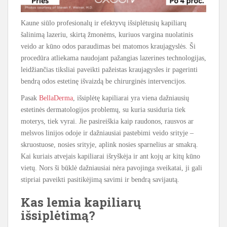
Kaune siūlo profesionalų ir efektyvų išsiplėtusių kapiliarų
šalinimą lazeriu, skirtą žmonėms, kuriuos vargina nuolatinis
veido ar kūno odos paraudimas bei matomos kraujagyslės. Ši
procedūra atliekama naudojant pažangias lazerines technologijas,
leidžiančias tiksliai paveikti pažeistas kraujagysles ir pagerinti
bendrą odos estetinę išvaizdą be chirurginės intervencijos.
Pasak
BellaDerma
, išsiplėtę kapiliarai yra viena dažniausių
estetinės dermatologijos problemų, su kuria susiduria tiek
moterys, tiek vyrai. Jie pasireiškia kaip raudonos, rausvos ar
melsvos linijos odoje ir dažniausiai pastebimi veido srityje –
skruostuose, nosies srityje, aplink nosies sparnelius ar smakrą.
Kai kuriais atvejais kapiliarai išryškėja ir ant kojų ar kitų kūno
vietų. Nors ši būklė dažniausiai nėra pavojinga sveikatai, ji gali
stipriai paveikti pasitikėjimą savimi ir bendrą savijautą.
Kas lemia kapiliarų
išsiplėtimą?