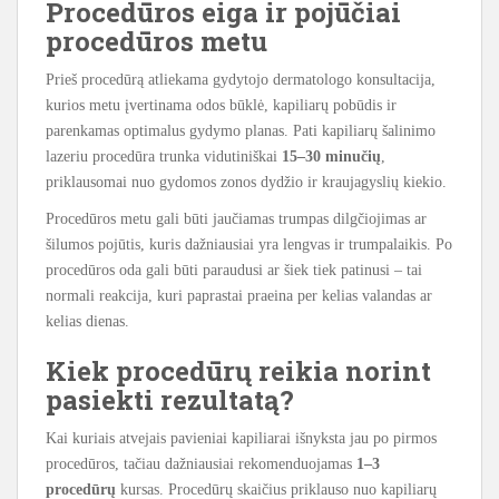
Procedūros eiga ir pojūčiai
procedūros metu
Prieš procedūrą atliekama gydytojo dermatologo konsultacija,
kurios metu įvertinama odos būklė, kapiliarų pobūdis ir
parenkamas optimalus gydymo planas. Pati kapiliarų šalinimo
lazeriu procedūra trunka vidutiniškai
15–30 minučių
,
priklausomai nuo gydomos zonos dydžio ir kraujagyslių kiekio.
Procedūros metu gali būti jaučiamas trumpas dilgčiojimas ar
šilumos pojūtis, kuris dažniausiai yra lengvas ir trumpalaikis. Po
procedūros oda gali būti paraudusi ar šiek tiek patinusi – tai
normali reakcija, kuri paprastai praeina per kelias valandas ar
kelias dienas.
Kiek procedūrų reikia norint
pasiekti rezultatą?
Kai kuriais atvejais pavieniai kapiliarai išnyksta jau po pirmos
procedūros, tačiau dažniausiai rekomenduojamas
1–3
procedūrų
kursas. Procedūrų skaičius priklauso nuo kapiliarų