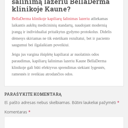
šalinimą lazeriu BellaDerma
klinikoje Kaune?
BellaDerma klinikoje kapiliarų šalinimas lazeriu
atliekamas
laikantis aukštų medicininių standartų, naudojant modernią
įrangą ir individualiai pritaikytus gydymo protokolus. Didelis
dėmesys skiriamas ne tik estetikam rezultatui, bet ir paciento
saugumui bei ilgalaikiam poveikiui.
Jeigu jus vargina išsiplėtę kapiliarai ar nuolatinis odos
paraudimas, kapiliarų šalinimas lazeriu Kaune BellaDerma
klinikoje gali būti efektyvus sprendimas siekiant lygesnės,
ramesnės ir sveikiau atrodančios odos.
PARAŠYKITE KOMENTARĄ
El. pašto adresas nebus skelbiamas.
Būtini laukeliai pažymėti
*
Komentaras
*