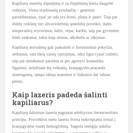
Kapiliarų sienelių silpnėjimą ir jų išsiplėtimą lemia daugybė
veiksnių. Viena svarbiausių priežasčių – genetinis
paveldimumas, ypač jei oda yra šviesi, plona ir jautri. Taip pat
didelę reikšmę turi ultravioletinių spindulių poveikis, dažni
temperatūrų svyravimai, šaltis, vėjas, karštis, taip pat gyvenimo
būdo veiksniai, tokie kaip stresas, alkoholis ar rūkymas.
Kapiliarų atsiradimą gali paskatinti ir hormoniniai pokyčiai,
nėštumas, tam tikrų vaistų vartojimas, odos ligos (ypač rožinė),
taip pat netinkamai parinkta ar per agresyvi kosmetika.
Ilgainiui, nešalinant šių veiksnių, kraujagyslės praranda
elastingumą, tampa labiau matomos ir linkusios dar labiau
plėstis.
Kaip lazeris padeda šalinti
kapiliarus?
Kapiliarų šalinimas lazeriu pagrįstas selektyvios fototermolizės
principu. Procedūros metu lazerio šviesa nukreipiama tiesiai į
kraujagyslėse esantį hemoglobiną. Sugerta energija sukelia