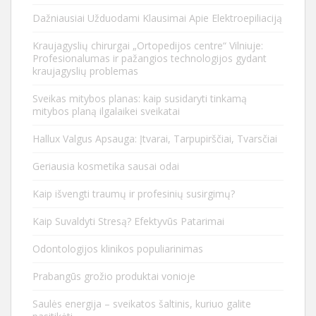
Dažniausiai Užduodami Klausimai Apie Elektroepiliaciją
Kraujagyslių chirurgai „Ortopedijos centre“ Vilniuje:
Profesionalumas ir pažangios technologijos gydant
kraujagyslių problemas
Sveikas mitybos planas: kaip susidaryti tinkamą
mitybos planą ilgalaikei sveikatai
Hallux Valgus Apsauga: Įtvarai, Tarpupirščiai, Tvarsčiai
Geriausia kosmetika sausai odai
Kaip išvengti traumų ir profesinių susirgimų?
Kaip Suvaldyti Stresą? Efektyvūs Patarimai
Odontologijos klinikos populiarinimas
Prabangūs grožio produktai vonioje
Saulės energija – sveikatos šaltinis, kuriuo galite