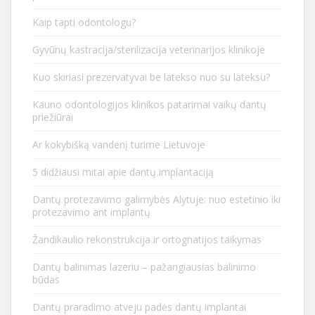
Kaip tapti odontologu?
Gyvūnų kastracija/sterilizacija veterinarijos klinikoje
Kuo skiriasi prezervatyvai be latekso nuo su lateksu?
Kauno odontologijos klinikos patarimai vaikų dantų
priežiūrai
Ar kokybišką vandenį turime Lietuvoje
5 didžiausi mitai apie dantų implantaciją
Dantų protezavimo galimybės Alytuje: nuo estetinio iki
protezavimo ant implantų
Žandikaulio rekonstrukcija ir ortognatijos taikymas
Dantų balinimas lazeriu – pažangiausias balinimo
būdas
Dantų praradimo atveju padės dantų implantai