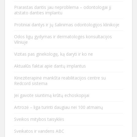
Prarastas dantis jau neproblema – odontologai jį
atstato danties implantu
Protiniai dantys ir jų šalinimas odontologijos klinikoje
Odos ligų gydymas ir dermatologės konsultacijos
Vilniuje
Vizitas pas ginekologę, ką daryti ir ko ne
Aktualūs faktai apie dantų implantus
Kineziterapinė mankšta reabilitacijos centre su
Redcord sistema
Jei gavote siuntimą krūtų echoskopijai
Artrozė – liga turinti daugiau nei 100 atmainų
Sveikos mitybos taisyklės
Sveikatos ir vandens ABC