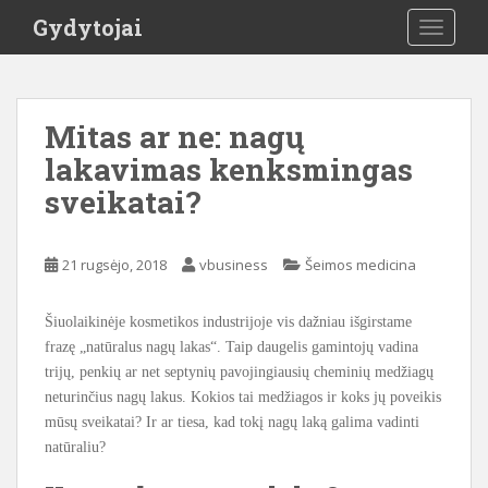
S
Gydytojai
TOGGLE
k
i
p
t
Mitas ar ne: nagų
o
lakavimas kenksmingas
m
a
sveikatai?
i
n
c
21 rugsėjo, 2018
vbusiness
Šeimos medicina
o
n
Šiuolaikinėje kosmetikos industrijoje vis dažniau išgirstame
t
frazę „natūralus nagų lakas“. Taip daugelis gamintojų vadina
e
trijų, penkių ar net septynių pavojingiausių cheminių medžiagų
n
neturinčius nagų lakus. Kokios tai medžiagos ir koks jų poveikis
t
mūsų sveikatai? Ir ar tiesa, kad tokį nagų laką galima vadinti
natūraliu?