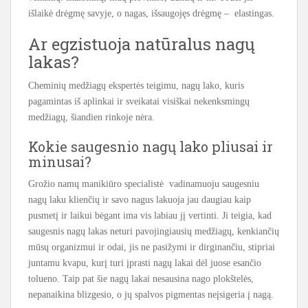
išlaikė drėgmę savyje, o nagas, išsaugojęs drėgmę – elastingas.
Ar egzistuoja natūralus nagų
lakas?
Cheminių medžiagų ekspertės teigimu, nagų lako, kuris
pagamintas iš aplinkai ir sveikatai visiškai nekenksmingų
medžiagų, šiandien rinkoje nėra.
Kokie saugesnio nagų lako pliusai ir
minusai?
Grožio namų manikiūro specialistė vadinamuoju saugesniu
nagų laku klienčių ir savo nagus lakuoja jau daugiau kaip
pusmetį ir laikui bėgant ima vis labiau jį vertinti. Ji teigia, kad
saugesnis nagų lakas neturi pavojingiausių medžiagų, kenkiančių
mūsų organizmui ir odai, jis ne pasižymi ir dirginančiu, stipriai
juntamu kvapu, kurį turi įprasti nagų lakai dėl juose esančio
tolueno. Taip pat šie nagų lakai nesausina nago plokštelės,
nepanaikina blizgesio, o jų spalvos pigmentas neįsigeria į nagą.