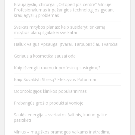
Kraujagyslių chirurgai „Ortopedijos centre“ Vilniuje:
Profesionalumas ir pažangios technologijos gydant
kraujagyslių problemas
Sveikas mitybos planas: kaip susidaryti tinkamą
mitybos planą ilgalaikei sveikatai
Hallux Valgus Apsauga: Įtvarai, Tarpupirščiai, Tvarsčiai
Geriausia kosmetika sausai odai
Kaip išvengti traumų ir profesinių susirgimų?
Kaip Suvaldyti Stresą? Efektyvūs Patarimai
Odontologijos klinikos populiarinimas
Prabangūs grožio produktai vonioje
Saulės energija – sveikatos šaltinis, kuriuo galite
pasitikėti
Vilnius – magiškos pramogos vaikams ir atradimų