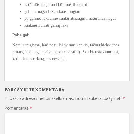
natūralūs nagai turi būti nušlifuojami
geliniai nagai lūžta skausmingiau
po gelinio lakavimo sunku atsiauginti natūralius nagus
sunkiau nuimti gelinį laką
Pabaigai:
Nors ir teigiama, kad nagų lakavimas kenkia, tačiau kiekvienas
pritars, kad nagų spalva paįvairina stilių. Svarbiausia žinoti tai,
kad – kas per daug, tas nesveika.
PARAŠYKITE KOMENTARĄ
El. pašto adresas nebus skelbiamas.
Būtini laukeliai pažymėti
*
Komentaras
*