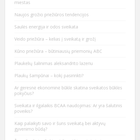
miestas
Naujos grožio priežiūros tendencijos
Saulės energija ir odos sveikata
Veido priežiūra – kelias į sveikatą ir grožį
Kūno priežiūra – būtiniausių priemonių ABC
Plaukelių šalinimas aleksandrito lazeriu
Plaukų šampūnai – kokį pasirinkti?
Ar geresnė ekonominė būklė skatina sveikatos būklės
pokyčius?
Sveikata ir ilgalaikis BCAA naudojimas: Ar yra šalutinis
poveikis?
Kaip palaikyti savo ir šuns sveikatą bei aktyvų
gyvenimo būdą?