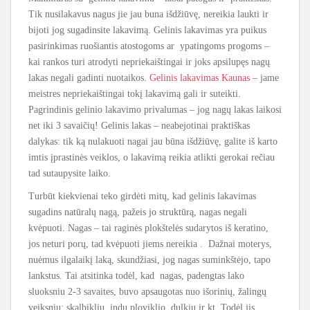
Tik nusilakavus nagus jie jau buna išdžiūvę, nereikia laukti ir
bijoti jog sugadinsite lakavimą. Gelinis lakavimas yra puikus
pasirinkimas ruošiantis atostogoms ar ypatingoms progoms –
kai rankos turi atrodyti nepriekaištingai ir joks apsilupęs nagų
lakas negali gadinti nuotaikos.
Gelinis lakavimas Kaunas
– jame
meistres nepriekaištingai tokį lakavimą gali ir suteikti.
Pagrindinis gelinio lakavimo privalumas – jog nagų lakas laikosi
net iki 3 savaičių! Gelinis lakas – neabejotinai praktiškas
dalykas: tik ką nulakuoti nagai jau
būna išdžiūvę, galite iš karto
imtis įprastinės veiklos, o lakavimą reikia atlikti gerokai rečiau
tad sutaupysite laiko.
Turbūt kiekvienai teko girdėti mitų, kad gelinis lakavimas
sugadins natūralų nagą, pažeis jo struktūrą, nagas negali
kvėpuoti. Nagas – tai raginės plokštelės sudarytos iš keratino,
jos neturi porų, tad kvėpuoti jiems nereikia . Dažnai moterys,
nuėmus ilgalaikį laką, skundžiasi, jog nagas suminkštėjo, tapo
lankstus. Tai atsitinka todėl, kad nagas, padengtas lako
sluoksniu 2-3 savaites, buvo apsaugotas nuo išorinių, žalingų
veiksnių: skalbiklių, indų ploviklio, dulkių ir kt. Todėl jis