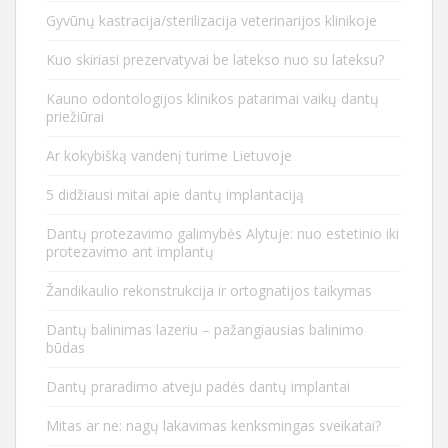
Gyvūnų kastracija/sterilizacija veterinarijos klinikoje
Kuo skiriasi prezervatyvai be latekso nuo su lateksu?
Kauno odontologijos klinikos patarimai vaikų dantų
priežiūrai
Ar kokybišką vandenį turime Lietuvoje
5 didžiausi mitai apie dantų implantaciją
Dantų protezavimo galimybės Alytuje: nuo estetinio iki
protezavimo ant implantų
Žandikaulio rekonstrukcija ir ortognatijos taikymas
Dantų balinimas lazeriu – pažangiausias balinimo
būdas
Dantų praradimo atveju padės dantų implantai
Mitas ar ne: nagų lakavimas kenksmingas sveikatai?