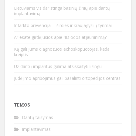
Lietuviams vis dar stinga bazinių žinių apie dantų
implantavimą
Infarkto prevencijai – širdies ir kraujagyslių tyrimai
Ar esate girdėjusios apie 4D odos atjauninimą?
Ką gali jums diagnozuoti echoskopuotojas, kada
kreiptis
Už dantų implantus galima atsiskaityti lizingu
Judėjimo apribojimus gali pašalinti ortopedijos centras
TEMOS
Dantų taisymas
Implantavimas