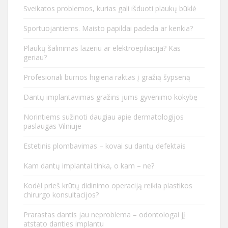
Sveikatos problemos, kurias gali išduoti plaukų būklė
Sportuojantiems. Maisto papildai padeda ar kenkia?
Plaukų šalinimas lazeriu ar elektroepiliacija? Kas
geriau?
Profesionali burnos higiena raktas į gražią šypseną
Dantų implantavimas gražins jums gyvenimo kokybę
Norintiems sužinoti daugiau apie dermatologijos
paslaugas Vilniuje
Estetinis plombavimas – kovai su dantų defektais
Kam dantų implantai tinka, o kam – ne?
Kodėl prieš krūtų didinimo operaciją reikia plastikos
chirurgo konsultacijos?
Prarastas dantis jau neproblema – odontologai jį
atstato danties implantu