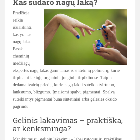
Kas sudaro nagų laką?
Pradžioje
reik
ia
išsiaiškinti,
kas yra tas
nagų lakas.
Pasak
cheminių
medžiagų
ekspertės nagų lakas gaminamas iš sintetinių polimerų, kurie
tirpinami lakiųjų organinių junginių tirpikliuose. Taip pat
dedama įvairių p
riedų, kurie nagų lakui suteikia tvirtumo,
lankstumo, blizgumo. Įmaišomi spalvų pigmentai. Spalvą
suteikiantys pigmentai būna sintetiniai arba geležies oksido
pagrindu.
Gelinis lakavimas – praktiška,
ar kenksminga?
Manikiūras su geliniu lakavimu – labai patogus ir praktiškas.