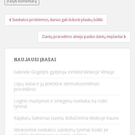
Sveikatos problemos, kurias gali išduoti plaukų būklė
Navigacija tarp įrašų
Dantų praradimo atveju padės dantų implantai
NAUJAUSI ĮRAŠAI
Gabrielė Gogelytė gydytoja InnMed klinikoje Vilniuje
Lūpų dažai ir jų priežiūra: dermokosmetinės
procedūros
Loginis mąstymas ir smegenų sveikata: ką rodo
tyrimai
Kapiliarų šalinimas lazeriu BellaDerma klinikoje Kaune
Medicininiai sveikatos sutrikimų tyrimai: kodėl jie