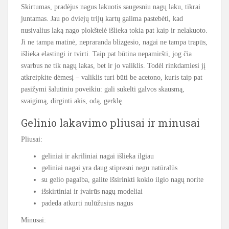
Skirtumas, pradėjus nagus lakuotis saugesniu nagų laku, tikrai
juntamas. Jau po dviejų trijų kartų galima pastebėti, kad
nusivalius laką nago plokštelė išlieka tokia pat kaip ir nelakuoto.
Ji ne tampa matinė, nepraranda blizgesio, nagai ne tampa trapūs,
išlieka elastingi ir tvirti. Taip pat būtina nepamiršti, jog čia
svarbus ne tik nagų lakas, bet ir jo valiklis. Todėl rinkdamiesi jį
atkreipkite dėmesį – valiklis turi būti be acetono, kuris taip pat
pasižymi šalutiniu poveikiu: gali sukelti galvos skausmą,
svaigimą, dirginti akis, odą, gerklę.
Gelinio lakavimo pliusai ir minusai
Pliusai:
geliniai ir akriliniai nagai išlieka ilgiau
geliniai nagai yra daug stipresni negu natūralūs
su gelio pagalba, galite išsirinkti kokio ilgio nagų norite
išskirtiniai ir įvairūs nagų modeliai
padeda atkurti nulūžusius nagus
Minusai: