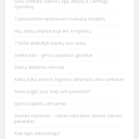
Šuns Sveikata: Raktas į Ilgą, Aktyvų ir Laimingą
Gyvenimą
7 pasiruošimo vestuviniam makiažui taisyklės
Visų dantų implantacija ant 4 implantų
7 būdai atsikratyti plaukų nuo rankų
Sveika oda – geros savijautos garantas
Dantų atkūrimo metodai
Kokią įtaką asmens higienos laikymasis daro sveikatai?
Noriu įsigyti šunį. Kaip tam pasiruošti?
Sporto papildų vartojimas
Danties implantas – tvirtas natūralaus danties šaknies
pakaitalas
Kaip tapti odontologu?