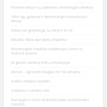
Protiniai dantys ir jų šalinimas odontologijos klinikoje
Odos ligų gydymas ir dermatologės konsultacijos
Vilniuje
Vizitas pas ginekologę, ką daryti ir ko ne
Aktualūs faktai apie dantų implantus
Kineziterapinė mankšta reabilitacijos centre su
Redcord sistema
Jei gavote siuntimą krūtų echoskopijai
Artrozė – liga turinti daugiau nei 100 atmainų
Sveikos mitybos taisyklės
Sveikatos ir vandens ABC
Nuovargio ir streso atsikratyti padės profesionalus
masažas