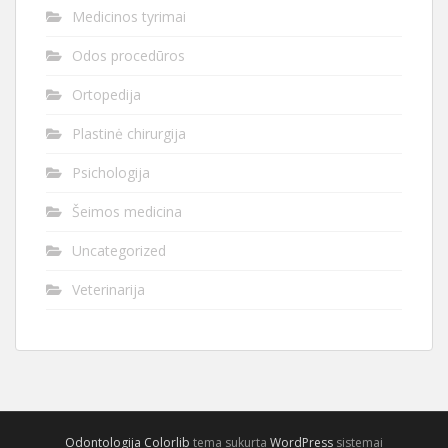
Medicinos tyrimai
Odos procedūros
Ortopedija
Plastinė chirurgija
Psichologija
Šeimos medicina
Uncategorized
Veterinarija
Odontologija
Colorlib
tema sukurta
WordPress
sistemai