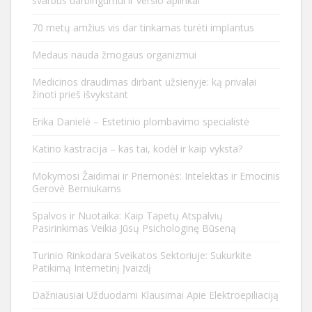
svarbūs darbingumui ir verslo aplinkai
70 metų amžius vis dar tinkamas turėti implantus
Medaus nauda žmogaus organizmui
Medicinos draudimas dirbant užsienyje: ką privalai
žinoti prieš išvykstant
Erika Danielė – Estetinio plombavimo specialistė
Katino kastracija – kas tai, kodėl ir kaip vyksta?
Mokymosi Žaidimai ir Priemonės: Intelektas ir Emocinis
Gerovė Berniukams
Spalvos ir Nuotaika: Kaip Tapetų Atspalvių
Pasirinkimas Veikia Jūsų Psichologinę Būseną
Turinio Rinkodara Sveikatos Sektoriuje: Sukurkite
Patikimą Internetinį Įvaizdį
Dažniausiai Užduodami Klausimai Apie Elektroepiliaciją