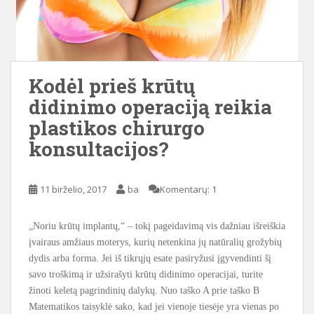
Kodėl prieš krūtų
didinimo operaciją reikia
plastikos chirurgo
konsultacijos?
11 birželio, 2017
ba
Komentarų: 1
„Noriu krūtų implantų,“ – tokį pageidavimą vis dažniau išreiškia
įvairaus amžiaus moterys, kurių netenkina jų natūralių grožybių
dydis arba forma. Jei iš tikrųjų esate pasiryžusi įgyvendinti šį
savo troškimą ir užsirašyti krūtų didinimo operacijai, turite
žinoti keletą pagrindinių dalykų. Nuo taško A prie taško B
Matematikos taisyklė sako, kad jei vienoje tiesėje yra vienas po