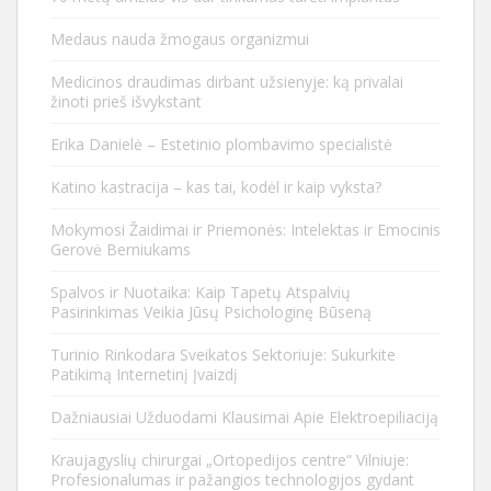
Medaus nauda žmogaus organizmui
Medicinos draudimas dirbant užsienyje: ką privalai
žinoti prieš išvykstant
Erika Danielė – Estetinio plombavimo specialistė
Katino kastracija – kas tai, kodėl ir kaip vyksta?
Mokymosi Žaidimai ir Priemonės: Intelektas ir Emocinis
Gerovė Berniukams
Spalvos ir Nuotaika: Kaip Tapetų Atspalvių
Pasirinkimas Veikia Jūsų Psichologinę Būseną
Turinio Rinkodara Sveikatos Sektoriuje: Sukurkite
Patikimą Internetinį Įvaizdį
Dažniausiai Užduodami Klausimai Apie Elektroepiliaciją
Kraujagyslių chirurgai „Ortopedijos centre“ Vilniuje:
Profesionalumas ir pažangios technologijos gydant