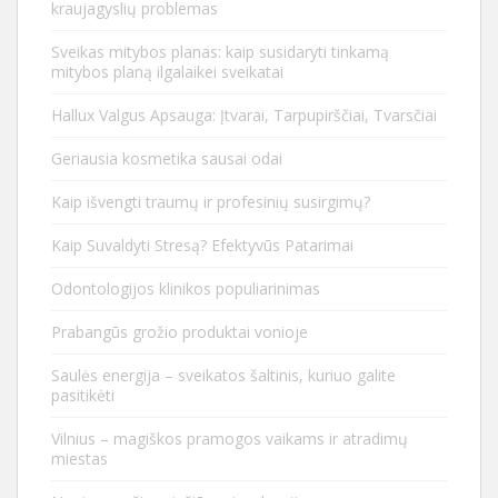
kraujagyslių problemas
Sveikas mitybos planas: kaip susidaryti tinkamą
mitybos planą ilgalaikei sveikatai
Hallux Valgus Apsauga: Įtvarai, Tarpupirščiai, Tvarsčiai
Geriausia kosmetika sausai odai
Kaip išvengti traumų ir profesinių susirgimų?
Kaip Suvaldyti Stresą? Efektyvūs Patarimai
Odontologijos klinikos populiarinimas
Prabangūs grožio produktai vonioje
Saulės energija – sveikatos šaltinis, kuriuo galite
pasitikėti
Vilnius – magiškos pramogos vaikams ir atradimų
miestas