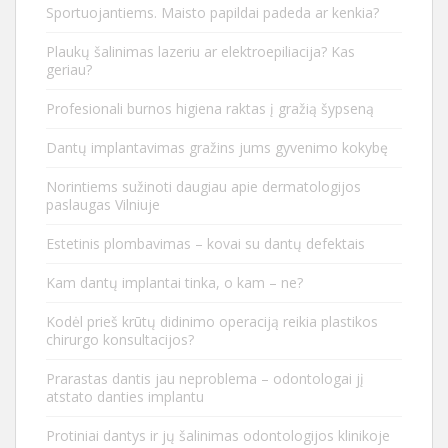
Sportuojantiems. Maisto papildai padeda ar kenkia?
Plaukų šalinimas lazeriu ar elektroepiliacija? Kas
geriau?
Profesionali burnos higiena raktas į gražią šypseną
Dantų implantavimas gražins jums gyvenimo kokybę
Norintiems sužinoti daugiau apie dermatologijos
paslaugas Vilniuje
Estetinis plombavimas – kovai su dantų defektais
Kam dantų implantai tinka, o kam – ne?
Kodėl prieš krūtų didinimo operaciją reikia plastikos
chirurgo konsultacijos?
Prarastas dantis jau neproblema – odontologai jį
atstato danties implantu
Protiniai dantys ir jų šalinimas odontologijos klinikoje