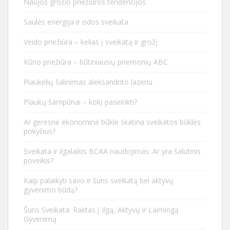
Naujos grožio priežiūros tendencijos
Saulės energija ir odos sveikata
Veido priežiūra – kelias į sveikatą ir grožį
Kūno priežiūra – būtiniausių priemonių ABC
Plaukelių šalinimas aleksandrito lazeriu
Plaukų šampūnai – kokį pasirinkti?
Ar geresnė ekonominė būklė skatina sveikatos būklės
pokyčius?
Sveikata ir ilgalaikis BCAA naudojimas: Ar yra šalutinis
poveikis?
Kaip palaikyti savo ir šuns sveikatą bei aktyvų
gyvenimo būdą?
Šuns Sveikata: Raktas į Ilgą, Aktyvų ir Laimingą
Gyvenimą