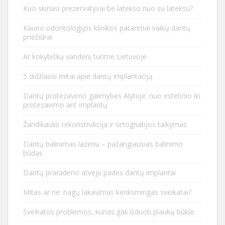
Kuo skiriasi prezervatyvai be latekso nuo su lateksu?
Kauno odontologijos klinikos patarimai vaikų dantų
priežiūrai
Ar kokybišką vandenį turime Lietuvoje
5 didžiausi mitai apie dantų implantaciją
Dantų protezavimo galimybės Alytuje: nuo estetinio iki
protezavimo ant implantų
Žandikaulio rekonstrukcija ir ortognatijos taikymas
Dantų balinimas lazeriu – pažangiausias balinimo
būdas
Dantų praradimo atveju padės dantų implantai
Mitas ar ne: nagų lakavimas kenksmingas sveikatai?
Sveikatos problemos, kurias gali išduoti plaukų būklė