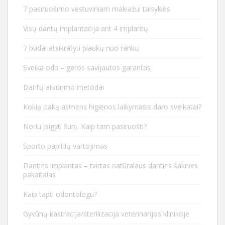
7 pasiruošimo vestuviniam makiažui taisyklės
Visų dantų implantacija ant 4 implantų
7 būdai atsikratyti plaukų nuo rankų
Sveika oda – geros savijautos garantas
Dantų atkūrimo metodai
Kokią įtaką asmens higienos laikymasis daro sveikatai?
Noriu įsigyti šunį. Kaip tam pasiruošti?
Sporto papildų vartojimas
Danties implantas – tvirtas natūralaus danties šaknies
pakaitalas
Kaip tapti odontologu?
Gyvūnų kastracija/sterilizacija veterinarijos klinikoje