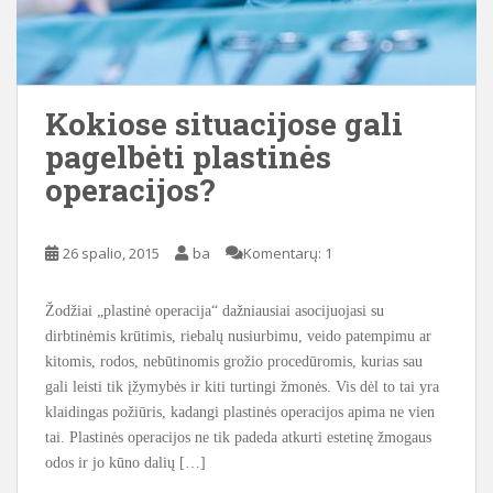
Kokiose situacijose gali
pagelbėti plastinės
operacijos?
26 spalio, 2015
ba
Komentarų: 1
Žodžiai „plastinė operacija“ dažniausiai asocijuojasi su
dirbtinėmis krūtimis, riebalų nusiurbimu, veido patempimu ar
kitomis, rodos, nebūtinomis grožio procedūromis, kurias sau
gali leisti tik įžymybės ir kiti turtingi žmonės. Vis dėl to tai yra
klaidingas požiūris, kadangi plastinės operacijos apima ne vien
tai. Plastinės operacijos ne tik padeda atkurti estetinę žmogaus
odos ir jo kūno dalių […]