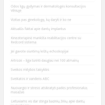
Odos ligų gydymas ir dermatologės konsultacijos
Vilniuje
Vizitas pas ginekologę, ką daryti ir ko ne
Aktualūs faktai apie dantų implantus
Kineziterapinė mankšta reabilitacijos centre su
Redcord sistema
Jei gavote siuntimą krūtų echoskopijai
Artrozė – liga turinti daugiau nei 100 atmainų
Sveikos mitybos taisyklės
Sveikatos ir vandens ABC
Nuovargio ir streso atsikratyti padės profesionalus
masažas
Lietuviams vis dar stinga bazinių žinių apie dantų