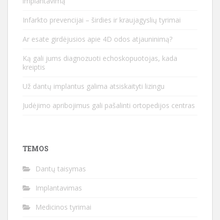
implantavimą
Infarkto prevencijai – širdies ir kraujagyslių tyrimai
Ar esate girdėjusios apie 4D odos atjauninimą?
Ką gali jums diagnozuoti echoskopuotojas, kada
kreiptis
Už dantų implantus galima atsiskaityti lizingu
Judėjimo apribojimus gali pašalinti ortopedijos centras
TEMOS
Dantų taisymas
Implantavimas
Medicinos tyrimai