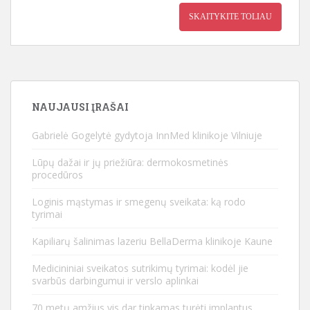
SKAITYKITE TOLIAU
NAUJAUSI ĮRAŠAI
Gabrielė Gogelytė gydytoja InnMed klinikoje Vilniuje
Lūpų dažai ir jų priežiūra: dermokosmetinės
procedūros
Loginis mąstymas ir smegenų sveikata: ką rodo
tyrimai
Kapiliarų šalinimas lazeriu BellaDerma klinikoje Kaune
Medicininiai sveikatos sutrikimų tyrimai: kodėl jie
svarbūs darbingumui ir verslo aplinkai
70 metų amžius vis dar tinkamas turėti implantus