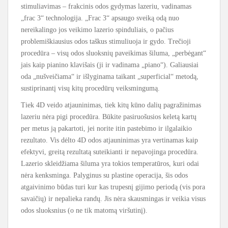
stimuliavimas – frakcinis odos gydymas lazeriu, vadinamas
„frac 3“ technologija. „Frac 3“ apsaugo sveiką odą nuo
nereikalingo jos veikimo lazerio spinduliais, o pačius
problemiškiausius odos taškus stimuliuoja ir gydo. Trečioji
procedūra – visų odos sluoksnių paveikimas šiluma, „perbėgant“
jais kaip pianino klavišais (ji ir vadinama „piano“). Galiausiai
oda „nušveičiama“ ir išlyginama taikant „superficial“ metodą,
sustiprinantį visų kitų procedūrų veiksmingumą.
Tiek 4D veido atjauninimas, tiek kitų kūno dalių pagražinimas
lazeriu nėra pigi procedūra. Būkite pasiruošusios keletą kartų
per metus ją pakartoti, jei norite itin pastebimo ir ilgalaikio
rezultato. Vis dėlto 4D odos atjauninimas yra vertinamas kaip
efektyvi, greitą rezultatą suteikianti ir nepavojinga procedūra.
Lazerio skleidžiama šiluma yra tokios temperatūros, kuri odai
nėra kenksminga. Palyginus su plastine operacija, šis odos
atgaivinimo būdas turi kur kas trupesnį gijimo periodą (vis pora
savaičių) ir nepalieka randų. Jis nėra skausmingas ir veikia visus
odos sluoksnius (o ne tik matomą viršutinį).