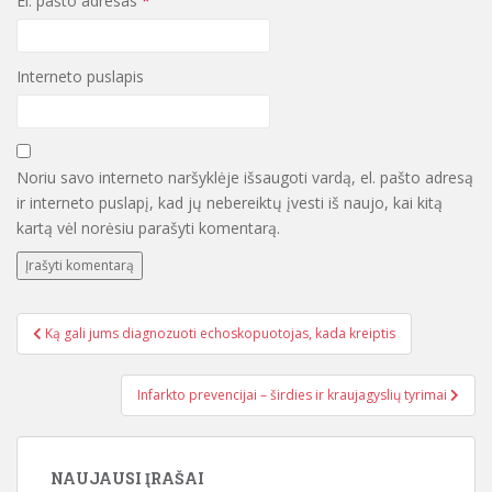
El. pašto adresas
*
Interneto puslapis
Noriu savo interneto naršyklėje išsaugoti vardą, el. pašto adresą
ir interneto puslapį, kad jų nebereiktų įvesti iš naujo, kai kitą
kartą vėl norėsiu parašyti komentarą.
Ką gali jums diagnozuoti echoskopuotojas, kada kreiptis
Navigacija tarp įrašų
Infarkto prevencijai – širdies ir kraujagyslių tyrimai
NAUJAUSI ĮRAŠAI