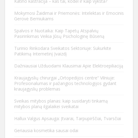
Katino kastracija – kas tai, kodėl ir kaip vyksta?
Mokymosi Žaidimai ir Priemonės: Intelektas ir Emocinis
Gerovė Berniukams
Spalvos ir Nuotaika: Kaip Tapetų Atspalvių
Pasirinkimas Veikia Jūsų Psichologinę Būseną
Turinio Rinkodara Sveikatos Sektoriuje: Sukurkite
Patikimą Internetinį Įvaizdį
Dažniausiai Užduodami Klausimai Apie Elektroepiliaciją
Kraujagyslių chirurgai „Ortopedijos centre“ Vilniuje:
Profesionalumas ir pažangios technologijos gydant
kraujagyslių problemas
Sveikas mitybos planas: kaip susidaryti tinkamą
mitybos planą ilgalaikei sveikatai
Hallux Valgus Apsauga: Įtvarai, Tarpupirščiai, Tvarsčiai
Geriausia kosmetika sausai odai