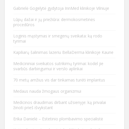
Gabrielė Gogelytė gydytoja InnMed klinikoje Vilniuje
Lūpų dažai ir jų priežiūra: dermokosmetinės
procedūros
Loginis mąstymas ir smegenų sveikata: ką rodo
tyrimai
Kapiliarų šalinimas lazeriu BellaDerma klinikoje Kaune
Medicininiai sveikatos sutrikimų tyrimai: kodėl jie
svarbūs darbingumui ir verslo aplinkai
70 metų amžius vis dar tinkamas turėti implantus
Medaus nauda žmogaus organizmui
Medicinos draudimas dirbant užsienyje: ką privalai
žinoti prieš išvykstant
Erika Danielė – Estetinio plombavimo specialistė