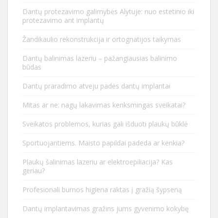
Dantų protezavimo galimybės Alytuje: nuo estetinio iki
protezavimo ant implantų
Žandikaulio rekonstrukcija ir ortognatijos taikymas
Dantų balinimas lazeriu – pažangiausias balinimo
būdas
Dantų praradimo atveju padės dantų implantai
Mitas ar ne: nagų lakavimas kenksmingas sveikatai?
Sveikatos problemos, kurias gali išduoti plaukų būklė
Sportuojantiems. Maisto papildai padeda ar kenkia?
Plaukų šalinimas lazeriu ar elektroepiliacija? Kas
geriau?
Profesionali burnos higiena raktas į gražią šypseną
Dantų implantavimas gražins jums gyvenimo kokybę