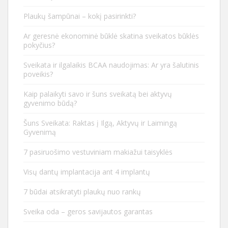
Plaukų šampūnai – kokį pasirinkti?
Ar geresnė ekonominė būklė skatina sveikatos būklės
pokyčius?
Sveikata ir ilgalaikis BCAA naudojimas: Ar yra šalutinis
poveikis?
Kaip palaikyti savo ir šuns sveikatą bei aktyvų
gyvenimo būdą?
Šuns Sveikata: Raktas į Ilgą, Aktyvų ir Laimingą
Gyvenimą
7 pasiruošimo vestuviniam makiažui taisyklės
Visų dantų implantacija ant 4 implantų
7 būdai atsikratyti plaukų nuo rankų
Sveika oda – geros savijautos garantas