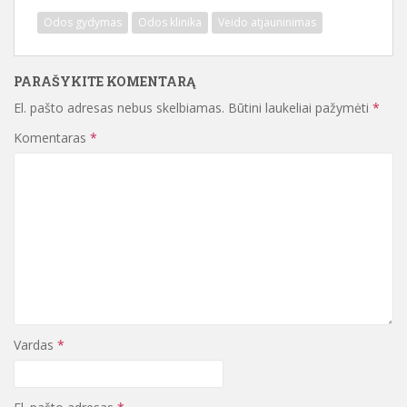
Odos gydymas
Odos klinika
Veido atjauninimas
PARAŠYKITE KOMENTARĄ
El. pašto adresas nebus skelbiamas.
Būtini laukeliai pažymėti
*
Komentaras
*
Vardas
*