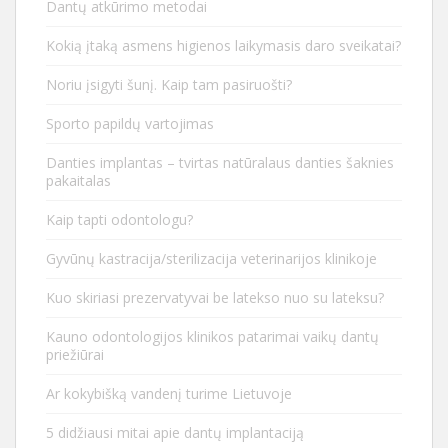
Dantų atkūrimo metodai
Kokią įtaką asmens higienos laikymasis daro sveikatai?
Noriu įsigyti šunį. Kaip tam pasiruošti?
Sporto papildų vartojimas
Danties implantas – tvirtas natūralaus danties šaknies
pakaitalas
Kaip tapti odontologu?
Gyvūnų kastracija/sterilizacija veterinarijos klinikoje
Kuo skiriasi prezervatyvai be latekso nuo su lateksu?
Kauno odontologijos klinikos patarimai vaikų dantų
priežiūrai
Ar kokybišką vandenį turime Lietuvoje
5 didžiausi mitai apie dantų implantaciją