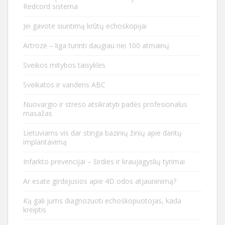
Redcord sistema
Jei gavote siuntimą krūtų echoskopijai
Artrozė – liga turinti daugiau nei 100 atmainų
Sveikos mitybos taisyklės
Sveikatos ir vandens ABC
Nuovargio ir streso atsikratyti padės profesionalus
masažas
Lietuviams vis dar stinga bazinių žinių apie dantų
implantavimą
Infarkto prevencijai – širdies ir kraujagyslių tyrimai
Ar esate girdėjusios apie 4D odos atjauninimą?
Ką gali jums diagnozuoti echoskopuotojas, kada
kreiptis