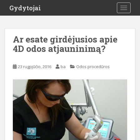
S
Gydytojai
TOGGLE
k
i
p
t
Ar esate girdėjusios apie
o
4D odos atjauninimą?
m
a
i
23 rugpjūčio, 2016
ba
Odos procedūros
n
c
o
n
t
e
n
t