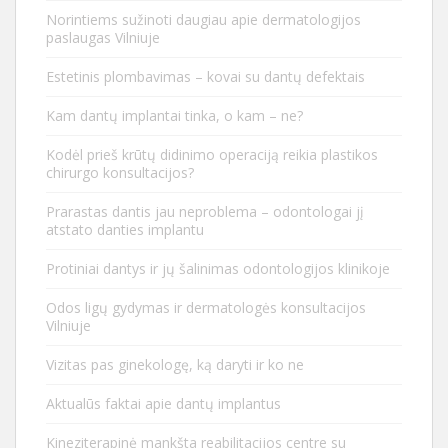
Norintiems sužinoti daugiau apie dermatologijos
paslaugas Vilniuje
Estetinis plombavimas – kovai su dantų defektais
Kam dantų implantai tinka, o kam – ne?
Kodėl prieš krūtų didinimo operaciją reikia plastikos
chirurgo konsultacijos?
Prarastas dantis jau neproblema – odontologai jį
atstato danties implantu
Protiniai dantys ir jų šalinimas odontologijos klinikoje
Odos ligų gydymas ir dermatologės konsultacijos
Vilniuje
Vizitas pas ginekologę, ką daryti ir ko ne
Aktualūs faktai apie dantų implantus
Kineziterapinė mankšta reabilitacijos centre su