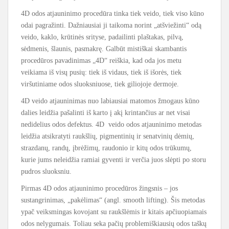
4D odos atjauninimo procedūra tinka tiek veido, tiek viso kūno
odai pagražinti. Dažniausiai ji taikoma norint „atšviežinti“ odą
veido, kaklo, krūtinės srityse, padailinti plaštakas, pilvą,
sėdmenis, šlaunis, pasmakrę. Galbūt mistiškai skambantis
procedūros pavadinimas „4D“ reiškia, kad oda jos metu
veikiama iš visų pusių: tiek iš vidaus, tiek iš išorės, tiek
viršutiniame odos sluoksniuose, tiek giliojoje dermoje.
4D veido atjauninimas nuo labiausiai matomos žmogaus kūno
dalies leidžia pašalinti iš karto į akį krintančius ar net visai
nedidelius odos defektus. 4D veido odos atjauninimo metodas
leidžia atsikratyti raukšlių, pigmentinių ir senatvinių dėmių,
strazdanų, randų, įbrėžimų, raudonio ir kitų odos trūkumų,
kurie jums neleidžia ramiai gyventi ir verčia juos slėpti po storu
pudros sluoksniu.
Pirmas 4D odos atjauninimo procedūros žingsnis – jos
sustangrinimas, „pakėlimas“ (angl. smooth lifting). Šis metodas
ypač veiksmingas kovojant su raukšlėmis ir kitais apčiuopiamais
odos nelygumais. Toliau seka pačių problemiškiausių odos taškų