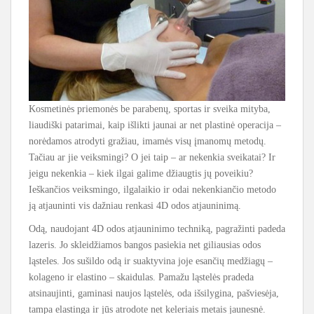
Kosmetinės priemonės be parabenų, sportas ir sveika mityba,
liaudiški patarimai, kaip išlikti jaunai ar net plastinė operacija –
norėdamos atrodyti gražiau, imamės visų įmanomų metodų.
Tačiau ar jie veiksmingi? O jei taip – ar nekenkia sveikatai? Ir
jeigu nekenkia – kiek ilgai galime džiaugtis jų poveikiu?
Ieškančios veiksmingo, ilgalaikio ir odai nekenkiančio metodo
ją atjauninti vis dažniau renkasi 4D odos atjauninimą.
Odą, naudojant 4D odos atjauninimo techniką, pagražinti padeda
lazeris. Jo skleidžiamos bangos pasiekia net giliausias odos
ląsteles. Jos sušildo odą ir suaktyvina joje esančių medžiagų –
kolageno ir elastino – skaidulas. Pamažu ląstelės pradeda
atsinaujinti, gaminasi naujos ląstelės, oda išsilygina, pašviesėja,
tampa elastinga ir jūs atrodote net keleriais metais jaunesnė.