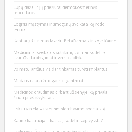
Lūpų dažai ir jų priežiūra: dermokosmetinės
procedūros
Loginis mąstymas ir smegenų sveikata: ką rodo
tyrimai
Kapiliarų šalinimas lazeriu BellaDerma klinikoje Kaune
Medicininiai sveikatos sutrikimų tyrimai: kodėl jie
svarbūs darbingumui ir verslo aplinkai
70 metų amžius vis dar tinkamas turėti implantus
Medaus nauda žmogaus organizmui
Medicinos draudimas dirbant užsienyje: ką privalai
žinoti prieš išvykstant
Erika Danielė – Estetinio plombavimo specialistė
Katino kastracija – kas tai, kodėl ir kaip vyksta?
Mokymosi Žaidimai ir Priemonės: Intelektas ir Emocinis