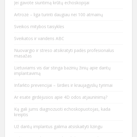
Jei gavote siuntimą krūtų echoskopijai
Artrozė – liga turinti daugiau nei 100 atmainų
Sveikos mitybos taisyklės
Sveikatos ir vandens ABC
Nuovargio ir streso atsikratyti padės profesionalus
masažas
Lietuviams vis dar stinga bazinių žinių apie dantų
implantavimą
Infarkto prevencijai – širdies ir kraujagyslių tyrimai
Ar esate girdėjusios apie 4D odos atjauninimą?
Ką gali jums diagnozuoti echoskopuotojas, kada
kreiptis
Už dantų implantus galima atsiskaityti lizingu