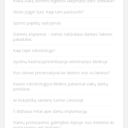
Kokią įtaką asmens higienos laikymasis daro sveikatai?
Noriu įsigyti šunį. Kaip tam pasiruošti?
Sporto papildų vartojimas
Danties implantas – tvirtas natūralaus danties šaknies
pakaitalas
Kaip tapti odontologu?
Gyvūnų kastracija/sterilizacija veterinarijos klinikoje
Kuo skiriasi prezervatyvai be latekso nuo su lateksu?
Kauno odontologijos klinikos patarimai vaikų dantų
priežiūrai
Ar kokybišką vandenį turime Lietuvoje
5 didžiausi mitai apie dantų implantaciją
Dantų protezavimo galimybės Alytuje: nuo estetinio iki
protezavimo ant implantų