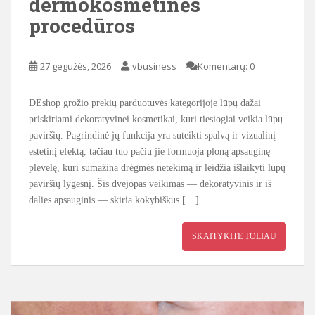
dermokosmetinės
procedūros
27 gegužės, 2026
vbusiness
Komentarų: 0
DEshop grožio prekių parduotuvės kategorijoje lūpų dažai
priskiriami dekoratyvinei kosmetikai, kuri tiesiogiai veikia lūpų
paviršių. Pagrindinė jų funkcija yra suteikti spalvą ir vizualinį
estetinį efektą, tačiau tuo pačiu jie formuoja ploną apsauginę
plėvelę, kuri sumažina drėgmės netekimą ir leidžia išlaikyti lūpų
paviršių lygesnį. Šis dvejopas veikimas — dekoratyvinis ir iš
dalies apsauginis — skiria kokybiškus […]
SKAITYKITE TOLIAU