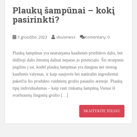
Plaukų šampūnai – kokį
pasirinkti?
3 gruodžio, 2023
vbusiness
Komentarų: 0
Plaukų šampūnas yra neatsiejama kasdienės priežiūros dalis, bet
didžioji dalis žmonių dažnai nepaiso jo potencialo. Šis straipsnis
įsigilins į tai, kodėl plaukų šampūnas yra daugiau nei tiesiog
kasdienis valymas, ir kaip naujovės bei natūralūs ingredientai
pakeičia šio produkto vaidmenį grožio pasaulio arenoje. Plaukų
tipų individualumas – kaip rasti tinkamą šampūną Vienas iš
svarbiausių žingsnių grožio […]
SKAITYKITE TOLIAU