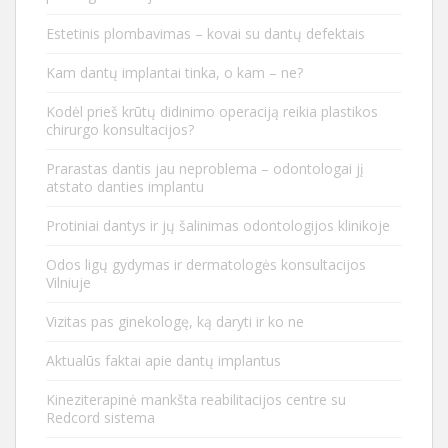
Estetinis plombavimas – kovai su dantų defektais
Kam dantų implantai tinka, o kam – ne?
Kodėl prieš krūtų didinimo operaciją reikia plastikos
chirurgo konsultacijos?
Prarastas dantis jau neproblema – odontologai jį
atstato danties implantu
Protiniai dantys ir jų šalinimas odontologijos klinikoje
Odos ligų gydymas ir dermatologės konsultacijos
Vilniuje
Vizitas pas ginekologę, ką daryti ir ko ne
Aktualūs faktai apie dantų implantus
Kineziterapinė mankšta reabilitacijos centre su
Redcord sistema