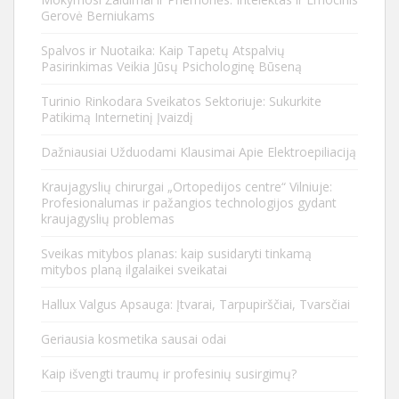
Gerovė Berniukams
Spalvos ir Nuotaika: Kaip Tapetų Atspalvių
Pasirinkimas Veikia Jūsų Psichologinę Būseną
Turinio Rinkodara Sveikatos Sektoriuje: Sukurkite
Patikimą Internetinį Įvaizdį
Dažniausiai Užduodami Klausimai Apie Elektroepiliaciją
Kraujagyslių chirurgai „Ortopedijos centre“ Vilniuje:
Profesionalumas ir pažangios technologijos gydant
kraujagyslių problemas
Sveikas mitybos planas: kaip susidaryti tinkamą
mitybos planą ilgalaikei sveikatai
Hallux Valgus Apsauga: Įtvarai, Tarpupirščiai, Tvarsčiai
Geriausia kosmetika sausai odai
Kaip išvengti traumų ir profesinių susirgimų?