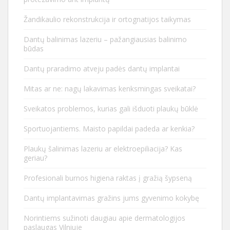
Žandikaulio rekonstrukcija ir ortognatijos taikymas
Dantų balinimas lazeriu – pažangiausias balinimo
būdas
Dantų praradimo atveju padės dantų implantai
Mitas ar ne: nagų lakavimas kenksmingas sveikatai?
Sveikatos problemos, kurias gali išduoti plaukų būklė
Sportuojantiems. Maisto papildai padeda ar kenkia?
Plaukų šalinimas lazeriu ar elektroepiliacija? Kas
geriau?
Profesionali burnos higiena raktas į gražią šypseną
Dantų implantavimas gražins jums gyvenimo kokybę
Norintiems sužinoti daugiau apie dermatologijos
paslaugas Vilniuje