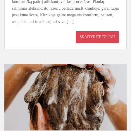
komfortišką patirtį atliekant įvairias procedūras. Plaukų
šalinimas aleksandrito lazeriu belladerma.lt klinikoje, garantuoja
jūsų kūno švarą. Klinikoje galite mėgautis komfortu, pailsėti,
atsipalaiduoti ir atsinaujinti savo […]
SKAITYKITE TOLIAU