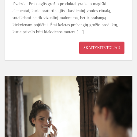
išvaizda. Prabangūs grožio produktai yra kaip magiški
elementai, kurie praturtina jūsų kasdieninį vonios ritualą,
suteikdami ne tik vizualinį malonumą, bet ir prabangą
kiekvienam pojūčiui. Štai keletas prabangių grožio produktų,
kurie privalo būti kiekvienos moters […]
SKAITYKITE TOLIAU