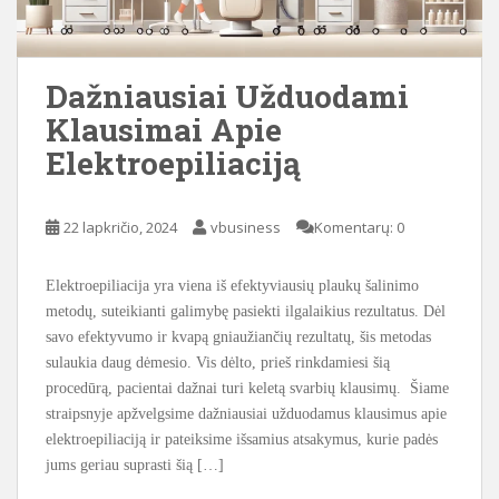
Dažniausiai Užduodami
Klausimai Apie
Elektroepiliaciją
22 lapkričio, 2024
vbusiness
Komentarų: 0
Elektroepiliacija yra viena iš efektyviausių plaukų šalinimo
metodų, suteikianti galimybę pasiekti ilgalaikius rezultatus. Dėl
savo efektyvumo ir kvapą gniaužiančių rezultatų, šis metodas
sulaukia daug dėmesio. Vis dėlto, prieš rinkdamiesi šią
procedūrą, pacientai dažnai turi keletą svarbių klausimų. Šiame
straipsnyje apžvelgsime dažniausiai užduodamus klausimus apie
elektroepiliaciją ir pateiksime išsamius atsakymus, kurie padės
jums geriau suprasti šią […]