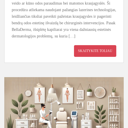
veido ar kūno odos paraudimas bei matomos kraujagyslės. Ši
procedūra atliekama naudojant pažangias lazerines technologijas,
leidžiančias tiksliai paveikti pažeistas kraujagysles ir pagerinti
bendrą odos estetinę išvaizdą be chirurginės intervencijos. Pasak
BellaDerma, išsiplėtę kapiliarai yra viena dažniausių estetinės
dermatologijos problemų, su kuria […]
SKAITYKITE TOLIAU