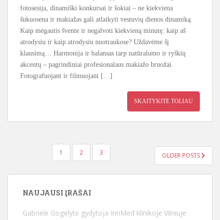
fotosesija, dinamiški konkursai ir šokiai – ne kiekviena
šukuosena ir makiažas gali atlaikyti vestuvių dienos dinamiką.
Kaip mėgautis švente ir negalvoti kiekvieną minutę: kaip aš
atrodysiu ir kaip atrodysiu nuotraukose? Uždavėme šį
klausimą… Harmonija ir balansas tarp natūralumo ir ryškių
akcentų – pagrindiniai profesionalaus makiažo bruožai.
Fotografuojant ir filmuojant […]
SKAITYKITE TOLIAU
1
2
3
OLDER POSTS
POSTS PAGINATION
NAUJAUSI ĮRAŠAI
Gabrielė Gogelytė gydytoja InnMed klinikoje Vilniuje