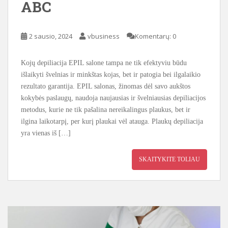
ABC
2 sausio, 2024
vbusiness
Komentarų: 0
Kojų depiliacija EPIL salone tampa ne tik efektyviu būdu
išlaikyti švelnias ir minkštas kojas, bet ir patogia bei ilgalaikio
rezultato garantija. EPIL salonas, žinomas dėl savo aukštos
kokybės paslaugų, naudoja naujausias ir švelniausias depiliacijos
metodus, kurie ne tik pašalina nereikalingus plaukus, bet ir
ilgina laikotarpį, per kurį plaukai vėl atauga. Plaukų depiliacija
yra vienas iš […]
SKAITYKITE TOLIAU