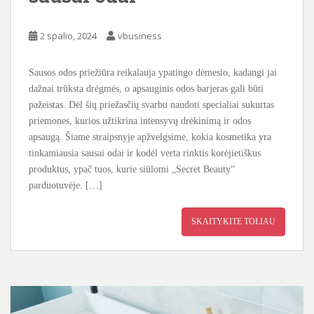
2 spalio, 2024
vbusiness
Sausos odos priežiūra reikalauja ypatingo dėmesio, kadangi jai
dažnai trūksta drėgmės, o apsauginis odos barjeras gali būti
pažeistas. Dėl šių priežasčių svarbu naudoti specialiai sukurtas
priemones, kurios užtikrina intensyvų drėkinimą ir odos
apsaugą. Šiame straipsnyje apžvelgsime, kokia kosmetika yra
tinkamiausia sausai odai ir kodėl verta rinktis korėjietiškus
produktus, ypač tuos, kurie siūlomi „Secret Beauty“
parduotuvėje. […]
SKAITYKITE TOLIAU