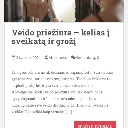
Veido priežiūra – kelias į
sveikatą ir grožį
2 sausio, 2024
vbusiness
Komentarų: 0
Žmogaus oda yra ne tik didžiausias organas, bet ir svarbiausias
gynybos nuo išorinių veiksnių barjeras. Todėl jos būklė ne tik
atspindi grožį, bet ir yra svarbus sveikatos rodiklis.
Apžvelgsime, kodėl veido priežiūra yra tiek svarbi odos
gyvybingumui. Pasirūpinkite savo odos depiliacija salone ir
nudžiuginkite save veido depiliacija EPIL salone. Sveikatos
ženklas Oda veikia kaip vizualus […]
SKAITYKITE TOLIAU