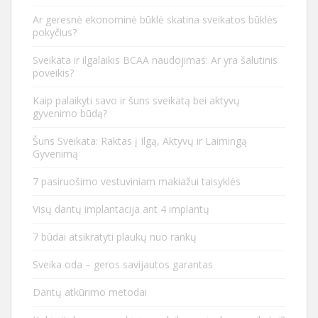
Ar geresnė ekonominė būklė skatina sveikatos būklės
pokyčius?
Sveikata ir ilgalaikis BCAA naudojimas: Ar yra šalutinis
poveikis?
Kaip palaikyti savo ir šuns sveikatą bei aktyvų
gyvenimo būdą?
Šuns Sveikata: Raktas į Ilgą, Aktyvų ir Laimingą
Gyvenimą
7 pasiruošimo vestuviniam makiažui taisyklės
Visų dantų implantacija ant 4 implantų
7 būdai atsikratyti plaukų nuo rankų
Sveika oda – geros savijautos garantas
Dantų atkūrimo metodai