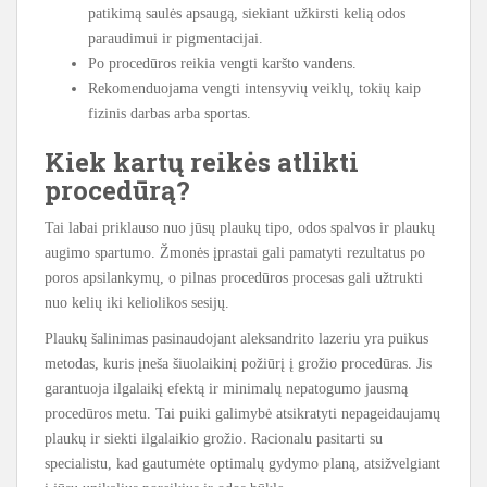
patikimą saulės apsaugą, siekiant užkirsti kelią odos
paraudimui ir pigmentacijai.
Po procedūros reikia vengti karšto vandens.
Rekomenduojama vengti intensyvių veiklų, tokių kaip
fizinis darbas arba sportas.
Kiek kartų reikės atlikti
procedūrą?
Tai labai priklauso nuo jūsų plaukų tipo, odos spalvos ir plaukų
augimo spartumo. Žmonės įprastai gali pamatyti rezultatus po
poros apsilankymų, o pilnas procedūros procesas gali užtrukti
nuo kelių iki keliolikos sesijų.
Plaukų šalinimas pasinaudojant aleksandrito lazeriu yra puikus
metodas, kuris įneša šiuolaikinį požiūrį į grožio procedūras. Jis
garantuoja ilgalaikį efektą ir minimalų nepatogumo jausmą
procedūros metu. Tai puiki galimybė atsikratyti nepageidaujamų
plaukų ir siekti ilgalaikio grožio. Racionalu pasitarti su
specialistu, kad gautumėte optimalų gydymo planą, atsižvelgiant