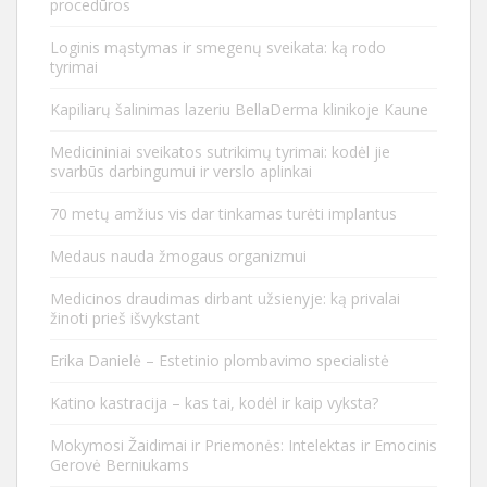
procedūros
Loginis mąstymas ir smegenų sveikata: ką rodo
tyrimai
Kapiliarų šalinimas lazeriu BellaDerma klinikoje Kaune
Medicininiai sveikatos sutrikimų tyrimai: kodėl jie
svarbūs darbingumui ir verslo aplinkai
70 metų amžius vis dar tinkamas turėti implantus
Medaus nauda žmogaus organizmui
Medicinos draudimas dirbant užsienyje: ką privalai
žinoti prieš išvykstant
Erika Danielė – Estetinio plombavimo specialistė
Katino kastracija – kas tai, kodėl ir kaip vyksta?
Mokymosi Žaidimai ir Priemonės: Intelektas ir Emocinis
Gerovė Berniukams