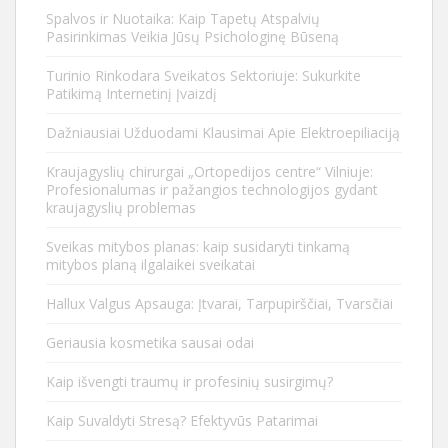
Spalvos ir Nuotaika: Kaip Tapetų Atspalvių
Pasirinkimas Veikia Jūsų Psichologinę Būseną
Turinio Rinkodara Sveikatos Sektoriuje: Sukurkite
Patikimą Internetinį Įvaizdį
Dažniausiai Užduodami Klausimai Apie Elektroepiliaciją
Kraujagyslių chirurgai „Ortopedijos centre“ Vilniuje:
Profesionalumas ir pažangios technologijos gydant
kraujagyslių problemas
Sveikas mitybos planas: kaip susidaryti tinkamą
mitybos planą ilgalaikei sveikatai
Hallux Valgus Apsauga: Įtvarai, Tarpupirščiai, Tvarsčiai
Geriausia kosmetika sausai odai
Kaip išvengti traumų ir profesinių susirgimų?
Kaip Suvaldyti Stresą? Efektyvūs Patarimai