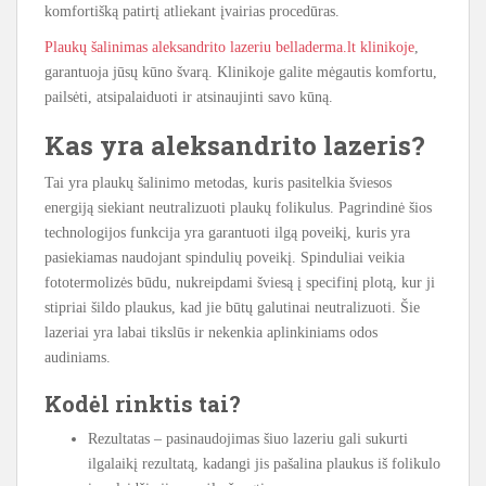
komfortišką patirtį atliekant įvairias procedūras.
Plaukų šalinimas aleksandrito lazeriu belladerma.lt klinikoje
,
garantuoja jūsų kūno švarą. Klinikoje galite mėgautis komfortu,
pailsėti, atsipalaiduoti ir atsinaujinti savo kūną.
Kas yra aleksandrito lazeris?
Tai yra plaukų šalinimo metodas, kuris pasitelkia šviesos
energiją siekiant neutralizuoti plaukų folikulus. Pagrindinė šios
technologijos funkcija yra garantuoti ilgą poveikį, kuris yra
pasiekiamas naudojant spindulių poveikį. Spinduliai veikia
fototermolizės būdu, nukreipdami šviesą į specifinį plotą, kur ji
stipriai šildo plaukus, kad jie būtų galutinai neutralizuoti. Šie
lazeriai yra labai tikslūs ir nekenkia aplinkiniams odos
audiniams.
Kodėl rinktis tai?
Rezultatas – pasinaudojimas šiuo lazeriu gali sukurti
ilgalaikį rezultatą, kadangi jis pašalina plaukus iš folikulo