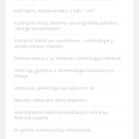
Kam dantų implantai tinka, o kam – ne?
Kodėl prieš krūtų didinimo operaciją reikia plastikos
chirurgo konsultacijos?
Prarastas dantis jau neproblema – odontologai jį
atstato danties implantu
Protiniai dantys ir jų šalinimas odontologijos klinikoje
Odos ligų gydymas ir dermatologės konsultacijos
Vilniuje
Vizitas pas ginekologę, ką daryti ir ko ne
Aktualūs faktai apie dantų implantus
Kineziterapinė mankšta reabilitacijos centre su
Redcord sistema
Jei gavote siuntimą krūtų echoskopijai