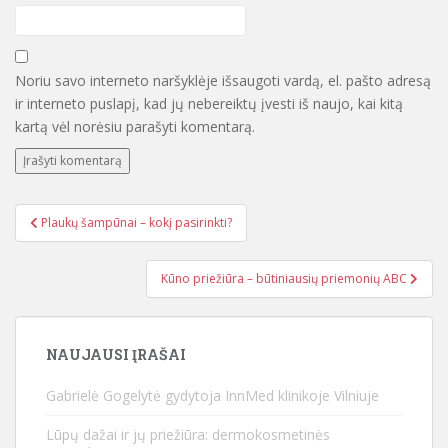
Noriu savo interneto naršyklėje išsaugoti vardą, el. pašto adresą
ir interneto puslapį, kad jų nebereiktų įvesti iš naujo, kai kitą
kartą vėl norėsiu parašyti komentarą.
Plaukų šampūnai – kokį pasirinkti?
Navigacija tarp įrašų
Kūno priežiūra – būtiniausių priemonių ABC
NAUJAUSI ĮRAŠAI
Gabrielė Gogelytė gydytoja InnMed klinikoje Vilniuje
Lūpų dažai ir jų priežiūra: dermokosmetinės