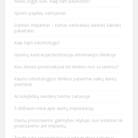
Noriu įsigyti šunį. Kaip tam pasiruošti?
Sporto papildų vartojimas
Danties implantas – tvirtas natūralaus danties šaknies
pakaitalas
Kaip tapti odontologu?
Gyvūnų kastracija/sterilizacija veterinarijos klinikoje
Kuo skiriasi prezervatyvai be latekso nuo su lateksu?
Kauno odontologijos klinikos patarimai vaikų dantų
priežiūrai
Ar kokybišką vandenį turime Lietuvoje
5 didžiausi mitai apie dantų implantaciją
Dantų protezavimo galimybės Alytuje: nuo estetinio iki
protezavimo ant implantų
Žandikaulio rekonstrukcija ir ortognatijos taikymas