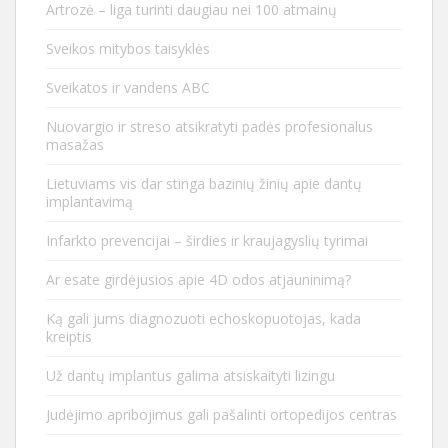
Artrozė – liga turinti daugiau nei 100 atmainų
Sveikos mitybos taisyklės
Sveikatos ir vandens ABC
Nuovargio ir streso atsikratyti padės profesionalus
masažas
Lietuviams vis dar stinga bazinių žinių apie dantų
implantavimą
Infarkto prevencijai – širdies ir kraujagyslių tyrimai
Ar esate girdėjusios apie 4D odos atjauninimą?
Ką gali jums diagnozuoti echoskopuotojas, kada
kreiptis
Už dantų implantus galima atsiskaityti lizingu
Judėjimo apribojimus gali pašalinti ortopedijos centras