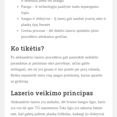
ir neleidžia jiems vėl užaugti.
Patogu – ši technologija pasižymi mažu nepatogumo
lygiu.
Saugus ir efektyvus – šį lazerį gali naudoti įvairių odos ir
plaukų tipų žmonės.
Greitas procesas – dėl didelio lazerio spindulio ploto
procedūros atliekamos greičiau.
Ko tikėtis?
Po aleksandrito lazerio procedūros gali pasireikšti nedidelis
paraudimas ar patinimas odos paviršiuje, tačiau galite
neišsigasti, nes tai yra įprasta ir turi praeiti per porą valandų.
Reikia nepamiršti imtis visų saugos priemonių, kurias aptarėte
su gydytojų.
Lazerio veikimo principas
Aleksandrito lazeris yra unikalus, dėl šviesos bangos ilgio, kuris
yra vos tik apie 755 nanometrus.Toks ilgis yra sukurtas būtent
tam, kad galėtų pažeisti plaukų folikulus, kadangi jis efektyviai