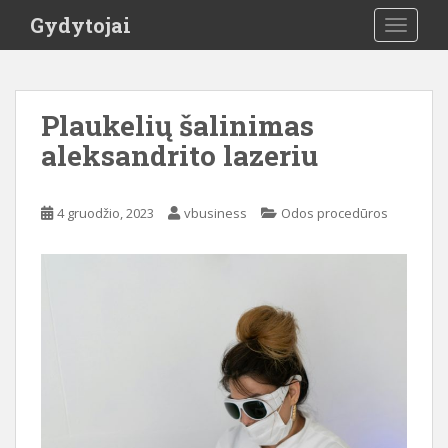
S
Gydytojai
TOGGLE
k
i
p
t
Plaukelių šalinimas
o
aleksandrito lazeriu
m
a
i
4 gruodžio, 2023
vbusiness
Odos procedūros
n
c
o
n
t
e
n
t