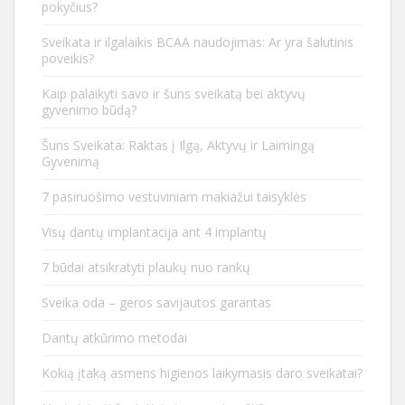
pokyčius?
Sveikata ir ilgalaikis BCAA naudojimas: Ar yra šalutinis
poveikis?
Kaip palaikyti savo ir šuns sveikatą bei aktyvų
gyvenimo būdą?
Šuns Sveikata: Raktas į Ilgą, Aktyvų ir Laimingą
Gyvenimą
7 pasiruošimo vestuviniam makiažui taisyklės
Visų dantų implantacija ant 4 implantų
7 būdai atsikratyti plaukų nuo rankų
Sveika oda – geros savijautos garantas
Dantų atkūrimo metodai
Kokią įtaką asmens higienos laikymasis daro sveikatai?