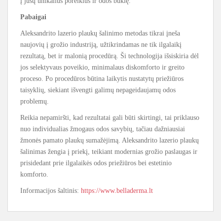
į jūsų unikalius poreikius ir odos būklę.
Pabaigai
Aleksandrito lazerio plaukų šalinimo metodas tikrai įneša
naujovių į grožio industriją, užtikrindamas ne tik ilgalaikį
rezultatą, bet ir malonią procedūrą. Ši technologija išsiskiria dėl
jos selektyvaus poveikio, minimalaus diskomforto ir greito
proceso. Po procedūros būtina laikytis nustatytų priežiūros
taisyklių, siekiant išvengti galimų nepageidaujamų odos
problemų.
Reikia nepamiršti, kad rezultatai gali būti skirtingi, tai priklauso
nuo individualias žmogaus odos savybių, tačiau dažniausiai
žmonės pamato plaukų sumažėjimą. Aleksandrito lazerio plaukų
šalinimas žengia į priekį, teikiant modernias grožio paslaugas ir
prisidedant prie ilgalaikės odos priežiūros bei estetinio
komforto.
Informacijos šaltinis:
https://www.belladerma.lt