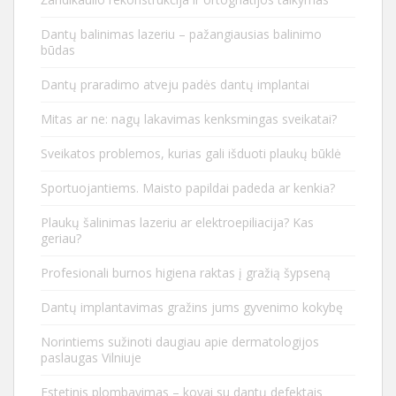
Dantų balinimas lazeriu – pažangiausias balinimo
būdas
Dantų praradimo atveju padės dantų implantai
Mitas ar ne: nagų lakavimas kenksmingas sveikatai?
Sveikatos problemos, kurias gali išduoti plaukų būklė
Sportuojantiems. Maisto papildai padeda ar kenkia?
Plaukų šalinimas lazeriu ar elektroepiliacija? Kas
geriau?
Profesionali burnos higiena raktas į gražią šypseną
Dantų implantavimas gražins jums gyvenimo kokybę
Norintiems sužinoti daugiau apie dermatologijos
paslaugas Vilniuje
Estetinis plombavimas – kovai su dantų defektais