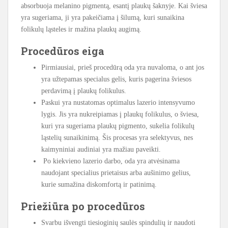
absorbuoja melanino pigmentą, esantį plaukų šaknyje. Kai šviesa
yra sugeriama, ji yra pakeičiama į šilumą, kuri sunaikina
folikulų ląsteles ir mažina plaukų augimą.
Procedūros eiga
Pirmiausiai, prieš procedūrą oda yra nuvaloma, o ant jos
yra užtepamas specialus gelis, kuris pagerina šviesos
perdavimą į plaukų folikulus.
Paskui yra nustatomas optimalus lazerio intensyvumo
lygis. Jis yra nukreipiamas į plaukų folikulus, o šviesa,
kuri yra sugeriama plaukų pigmento, sukelia folikulų
ląstelių sunaikinimą. Šis procesas yra selektyvus, nes
kaimyniniai audiniai yra mažiau paveikti.
Po kiekvieno lazerio darbo, oda yra atvėsinama
naudojant specialius prietaisus arba aušinimo gelius,
kurie sumažina diskomfortą ir patinimą.
Priežiūra po procedūros
Svarbu išvengti tiesioginių saulės spindulių ir naudoti