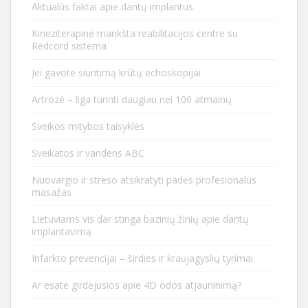
Aktualūs faktai apie dantų implantus
Kineziterapinė mankšta reabilitacijos centre su
Redcord sistema
Jei gavote siuntimą krūtų echoskopijai
Artrozė – liga turinti daugiau nei 100 atmainų
Sveikos mitybos taisyklės
Sveikatos ir vandens ABC
Nuovargio ir streso atsikratyti padės profesionalus
masažas
Lietuviams vis dar stinga bazinių žinių apie dantų
implantavimą
Infarkto prevencijai – širdies ir kraujagyslių tyrimai
Ar esate girdėjusios apie 4D odos atjauninimą?