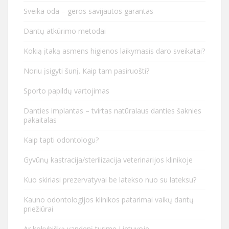
Sveika oda – geros savijautos garantas
Dantų atkūrimo metodai
Kokią įtaką asmens higienos laikymasis daro sveikatai?
Noriu įsigyti šunį. Kaip tam pasiruošti?
Sporto papildų vartojimas
Danties implantas – tvirtas natūralaus danties šaknies
pakaitalas
Kaip tapti odontologu?
Gyvūnų kastracija/sterilizacija veterinarijos klinikoje
Kuo skiriasi prezervatyvai be latekso nuo su lateksu?
Kauno odontologijos klinikos patarimai vaikų dantų
priežiūrai
Ar kokybišką vandenį turime Lietuvoje