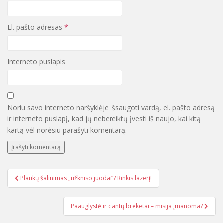
El. pašto adresas
*
Interneto puslapis
Noriu savo interneto naršyklėje išsaugoti vardą, el. pašto adresą
ir interneto puslapį, kad jų nebereiktų įvesti iš naujo, kai kitą
kartą vėl norėsiu parašyti komentarą.
Plaukų šalinimas „užkniso juodai“? Rinkis lazerį!
Navigacija tarp įrašų
Paauglystė ir dantų breketai – misija įmanoma?