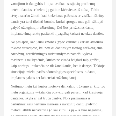
vartojimo ir daugybės kitų su sveikata susijusių problemų,
netekti danties ar keleto jų galime kiekvienas iš mūsų. Tokiu
atveju svarbu žinoti, kad kiekvienas pažeistas ar visiškai iškritęs
dantis yra tarsi tiksinti bomba, kuriai sprogus mus gali užklupti
galybė uždegimų ir užkrėtimų. Dėl šios priežasties dantų
implantavimą reiktų pasitelkti į pagalbą kaskart netekus danties.
Ne paslaptis, kad jauni žmonės (ypač vaikinai) kartais atsiduria
tokiose situacijose, kai netekti danties yra tiesiog neišvengiama.
Atrodytų, nereikšmingas susistumdymas pamažu vyksta
masinėmis muštynėmis, kurios ne visada baigiasi taip gražiai,
kaip norėtųsi: nukenčia ne tik žandikaulis, bet ir dantys. Tokioje
situacijoje mielai padės odontologijos specialistas, o dantų
implantas pakeis net labiausiai sužalotą dantį.
Nėštumo metu kai kurios moterys dėl kalcio trūkumo ar kitų tuo
metu organizme vykstančių pokyčių gali pajusti, kad kraujuoja
dantenos, skyla ar net trupa dantys. Nors pirmaisiais ir
paskutiniaisiais nėštumo mėnesiais invazinių dantų gydymo
metodų atlikti nepatartina (o kai kurių iš jų – iš viso negalima),