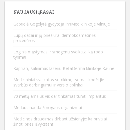
NAUJAUSI ĮRAŠAI
Gabrielė Gogelytė gydytoja InnMed klinikoje Vilniuje
Lūpų dažai ir jų priežiūra: dermokosmetinės
procedūros
Loginis mąstymas ir smegenų sveikata: ką rodo
tyrimai
Kapiliarų šalinimas lazeriu BellaDerma klinikoje Kaune
Medicininiai sveikatos sutrikimų tyrimai: kodėl jie
svarbūs darbingumui ir verslo aplinkai
70 metų amžius vis dar tinkamas turėti implantus
Medaus nauda žmogaus organizmui
Medicinos draudimas dirbant užsienyje: ką privalai
žinoti prieš išvykstant