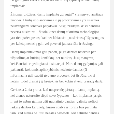
po gimdymo verta atstatyti iki tol turėtą šypseną būtent dantų
implantais.
Žinoma, didžiausi dantų implantų „draugai“ yra senyvo amžiaus
žmonės. Dantų implantavimas ir jų protezavimas yra iš esmės
neišvengiami senatvės palydovai. Visgi pradėjus kristi dantims
neverta nusiminti – šiuolaikinės dantų atkūrimo technologijos
yra tiek pažengusios, kad net labiausiai „nuskriaustą“ šypseną jos
per keletą mėnesių gali vėl paversti jaunatviška ir žavinga.
Dantų implantavimas gali padėti, jeigu danties netekote per
užpuolimą ar buitinį konfliktą, net nutikus, Jūsų manymu,
keisčiausiai ar gėdingiausiai situacijai. Nors dantų gydytojas gali
paklausti, kokiomis aplinkybėmis netekote danties (ši
informacija gali padėti gydymo procese), bet jis Jūsų tikrai
neteis, todėl drąsiai į jį kreipkitės bet kokiu atveju praradę dantį.
Geriausia žinia yra ta, kad nusprendę įsistatyti dantų implantą,
nei dienos neturėsite slėpti savo šypsenos – kol implantas prigis
ir ant jo nebus galima dėti nuolatinio danties, galėsite nešioti
laikiną danties karūnėlę, kurios spalva ir forma bus parinkta
taip, kad niekas be Jūsų negalės pastebėti, jog neturite danties.