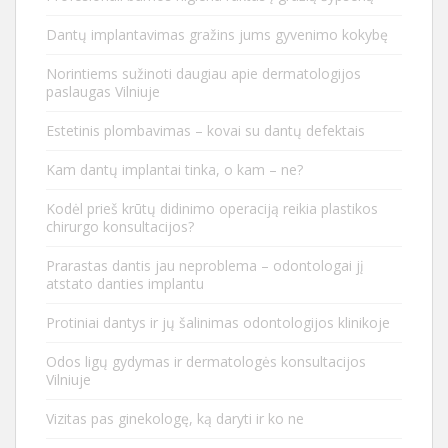
Dantų implantavimas gražins jums gyvenimo kokybę
Norintiems sužinoti daugiau apie dermatologijos
paslaugas Vilniuje
Estetinis plombavimas – kovai su dantų defektais
Kam dantų implantai tinka, o kam – ne?
Kodėl prieš krūtų didinimo operaciją reikia plastikos
chirurgo konsultacijos?
Prarastas dantis jau neproblema – odontologai jį
atstato danties implantu
Protiniai dantys ir jų šalinimas odontologijos klinikoje
Odos ligų gydymas ir dermatologės konsultacijos
Vilniuje
Vizitas pas ginekologę, ką daryti ir ko ne