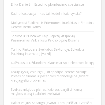
Erika Danielė – Estetinio plombavimo specialistė
Katino kastracija – kas tai, kodėl ir kaip vyksta?
Mokymosi Žaidimai ir Priemonės: Intelektas ir Emocinis
Gerovė Berniukams
Spalvos ir Nuotaika: Kaip Tapetų Atspalvių
Pasirinkimas Veikia Jūsų Psichologinę Būseną
Turinio Rinkodara Sveikatos Sektoriuje: Sukurkite
Patikimą Internetinį Įvaizdį
Dažniausiai Užduodami Klausimai Apie Elektroepiliaciją
Kraujagyslių chirurgai „Ortopedijos centre“ Vilniuje:
Profesionalumas ir pažangios technologijos gydant
kraujagyslių problemas
Sveikas mitybos planas: kaip susidaryti tinkamą
mitybos planą ilgalaikei sveikatai
Hallux Valgus Apsauga: Įtvarai, Tarpupirščiai, Tvarsčiai