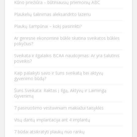
Kūno priežiūra – būtiniausių priemonių ABC
Plaukelių šalinimas aleksandrito lazeriu
Plaukų šampūnai – kokį pasirinkti?
Ar geresnė ekonominė būklė skatina sveikatos būklės
pokyčius?
Sveikata ir ilgalaikis BCAA naudojimas: Ar yra šalutinis
poveikis?
Kaip palaikyti savo ir šuns sveikatą bei aktyvų
gyvenimo būdą?
Šuns Sveikata: Raktas į Ilgą, Aktyvų ir Laimingą
Gyvenimą
7 pasiruošimo vestuviniam makiažui taisyklės
Visų dantų implantacija ant 4 implantų
7 būdai atsikratyti plaukų nuo rankų