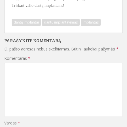
Triskart valio dantų implantams!
dantų implantai
dantų implantavimas
Implantas
PARAŠYKITE KOMENTARĄ
El. pašto adresas nebus skelbiamas.
Būtini laukeliai pažymėti
*
Komentaras
*
Vardas
*