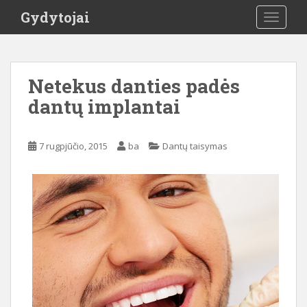
S
Gydytojai
TOGGLE
k
i
p
t
Netekus danties padės
o
dantų implantai
m
a
i
7 rugpjūčio, 2015
ba
Dantų taisymas
n
c
o
n
t
e
n
t