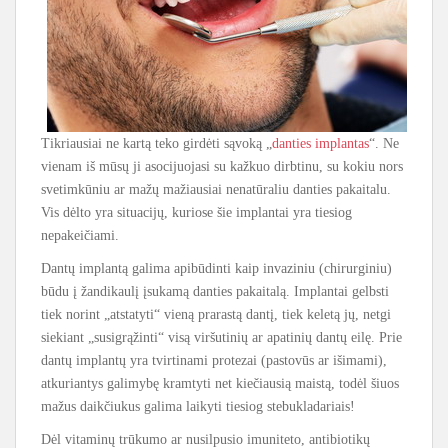
Tikriausiai ne kartą teko girdėti sąvoką „
danties implantas
“. Ne
vienam iš mūsų ji asocijuojasi su kažkuo dirbtinu, su kokiu nors
svetimkūniu ar mažų mažiausiai nenatūraliu danties pakaitalu.
Vis dėlto yra situacijų, kuriose šie implantai yra tiesiog
nepakeičiami.
Dantų implantą galima apibūdinti kaip invaziniu (chirurginiu)
būdu į žandikaulį įsukamą danties pakaitalą. Implantai gelbsti
tiek norint „atstatyti“ vieną prarastą dantį, tiek keletą jų, netgi
siekiant „susigrąžinti“ visą viršutinių ar apatinių dantų eilę. Prie
dantų implantų yra tvirtinami protezai (pastovūs ar išimami),
atkuriantys galimybę kramtyti net kiečiausią maistą, todėl šiuos
mažus daikčiukus galima laikyti tiesiog stebukladariais!
Dėl vitaminų trūkumo ar nusilpusio imuniteto, antibiotikų