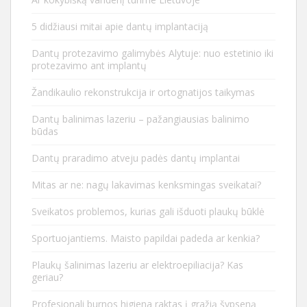
5 didžiausi mitai apie dantų implantaciją
Dantų protezavimo galimybės Alytuje: nuo estetinio iki
protezavimo ant implantų
Žandikaulio rekonstrukcija ir ortognatijos taikymas
Dantų balinimas lazeriu – pažangiausias balinimo
būdas
Dantų praradimo atveju padės dantų implantai
Mitas ar ne: nagų lakavimas kenksmingas sveikatai?
Sveikatos problemos, kurias gali išduoti plaukų būklė
Sportuojantiems. Maisto papildai padeda ar kenkia?
Plaukų šalinimas lazeriu ar elektroepiliacija? Kas
geriau?
Profesionali burnos higiena raktas į gražią šypseną