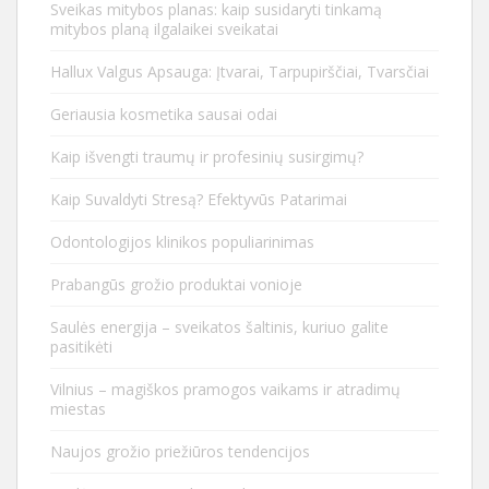
Sveikas mitybos planas: kaip susidaryti tinkamą
mitybos planą ilgalaikei sveikatai
Hallux Valgus Apsauga: Įtvarai, Tarpupirščiai, Tvarsčiai
Geriausia kosmetika sausai odai
Kaip išvengti traumų ir profesinių susirgimų?
Kaip Suvaldyti Stresą? Efektyvūs Patarimai
Odontologijos klinikos populiarinimas
Prabangūs grožio produktai vonioje
Saulės energija – sveikatos šaltinis, kuriuo galite
pasitikėti
Vilnius – magiškos pramogos vaikams ir atradimų
miestas
Naujos grožio priežiūros tendencijos