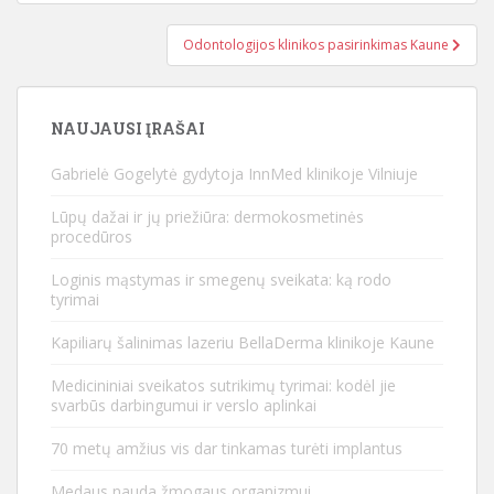
Odontologijos klinikos pasirinkimas Kaune
NAUJAUSI ĮRAŠAI
Gabrielė Gogelytė gydytoja InnMed klinikoje Vilniuje
Lūpų dažai ir jų priežiūra: dermokosmetinės
procedūros
Loginis mąstymas ir smegenų sveikata: ką rodo
tyrimai
Kapiliarų šalinimas lazeriu BellaDerma klinikoje Kaune
Medicininiai sveikatos sutrikimų tyrimai: kodėl jie
svarbūs darbingumui ir verslo aplinkai
70 metų amžius vis dar tinkamas turėti implantus
Medaus nauda žmogaus organizmui