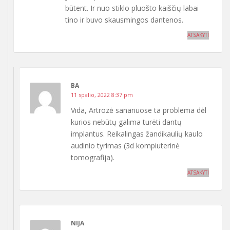
būtent. Ir nuo stiklo pluošto kaiščių labai
tino ir buvo skausmingos dantenos.
ATSAKYTI
BA
11 spalio, 2022 8:37 pm
Vida, Artrozė sanariuose ta problema dėl
kurios nebūtų galima turėti dantų
implantus. Reikalingas žandikaulių kaulo
audinio tyrimas (3d kompiuterinė
tomografija).
ATSAKYTI
NIJA