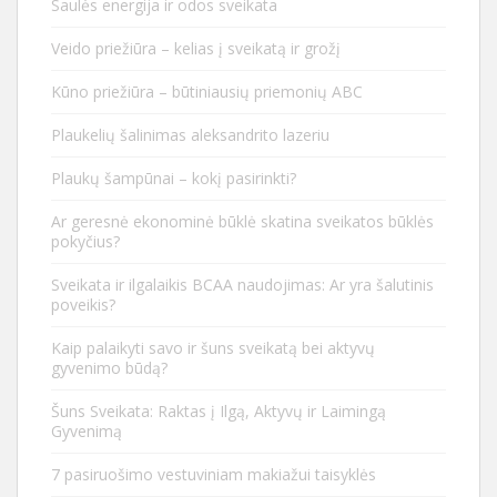
Saulės energija ir odos sveikata
Veido priežiūra – kelias į sveikatą ir grožį
Kūno priežiūra – būtiniausių priemonių ABC
Plaukelių šalinimas aleksandrito lazeriu
Plaukų šampūnai – kokį pasirinkti?
Ar geresnė ekonominė būklė skatina sveikatos būklės
pokyčius?
Sveikata ir ilgalaikis BCAA naudojimas: Ar yra šalutinis
poveikis?
Kaip palaikyti savo ir šuns sveikatą bei aktyvų
gyvenimo būdą?
Šuns Sveikata: Raktas į Ilgą, Aktyvų ir Laimingą
Gyvenimą
7 pasiruošimo vestuviniam makiažui taisyklės