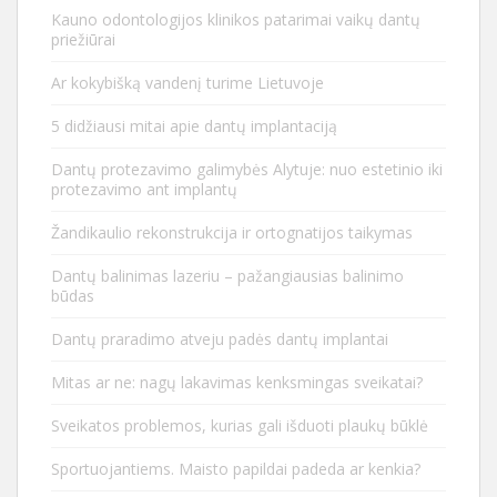
Kauno odontologijos klinikos patarimai vaikų dantų
priežiūrai
Ar kokybišką vandenį turime Lietuvoje
5 didžiausi mitai apie dantų implantaciją
Dantų protezavimo galimybės Alytuje: nuo estetinio iki
protezavimo ant implantų
Žandikaulio rekonstrukcija ir ortognatijos taikymas
Dantų balinimas lazeriu – pažangiausias balinimo
būdas
Dantų praradimo atveju padės dantų implantai
Mitas ar ne: nagų lakavimas kenksmingas sveikatai?
Sveikatos problemos, kurias gali išduoti plaukų būklė
Sportuojantiems. Maisto papildai padeda ar kenkia?