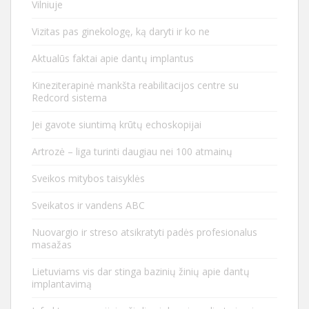
Vilniuje
Vizitas pas ginekologę, ką daryti ir ko ne
Aktualūs faktai apie dantų implantus
Kineziterapinė mankšta reabilitacijos centre su
Redcord sistema
Jei gavote siuntimą krūtų echoskopijai
Artrozė – liga turinti daugiau nei 100 atmainų
Sveikos mitybos taisyklės
Sveikatos ir vandens ABC
Nuovargio ir streso atsikratyti padės profesionalus
masažas
Lietuviams vis dar stinga bazinių žinių apie dantų
implantavimą