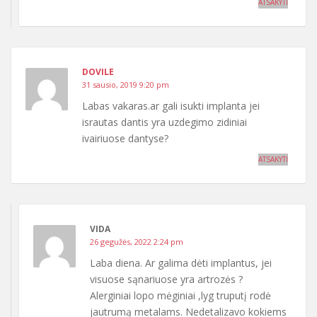
ATSAKYTI
DOVILE
31 sausio, 2019 9:20 pm
Labas vakaras.ar gali isukti implanta jei
israutas dantis yra uzdegimo zidiniai
ivairiuose dantyse?
ATSAKYTI
VIDA
26 gegužės, 2022 2:24 pm
Laba diena. Ar galima dėti implantus, jei
visuose sąnariuose yra artrozės ?
Alerginiai lopo mėginiai ,lyg truputį rodė
jautrumą metalams. Nedetalizavo kokiems