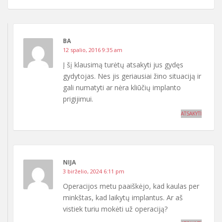
BA
12 spalio, 2016 9:35 am
Į šį klausimą turėtų atsakyti jus gydęs
gydytojas. Nes jis geriausiai žino situaciją ir
gali numatyti ar nėra kliūčių implanto
prigijimui.
ATSAKYTI
NIJA
3 birželio, 2024 6:11 pm
Operacijos metu paaiškėjo, kad kaulas per
minkštas, kad laikytų implantus. Ar aš
vistiek turiu mokėti už operaciją?