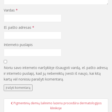
Vardas
*
El. pašto adresas
*
Interneto puslapis
Noriu savo interneto naršyklėje išsaugoti vardą, el. pašto adresą
ir interneto puslapį, kad jų nebereiktų įvesti iš naujo, kai kitą
kartą vėl norėsiu parašyti komentarą.
Pigmentinių dėmių šalinimo lazeriu procedūra dermatologijos
Navigacija tarp įrašų
klinikoje