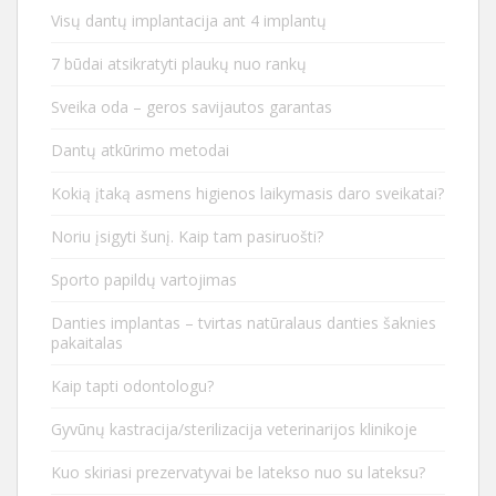
Visų dantų implantacija ant 4 implantų
7 būdai atsikratyti plaukų nuo rankų
Sveika oda – geros savijautos garantas
Dantų atkūrimo metodai
Kokią įtaką asmens higienos laikymasis daro sveikatai?
Noriu įsigyti šunį. Kaip tam pasiruošti?
Sporto papildų vartojimas
Danties implantas – tvirtas natūralaus danties šaknies
pakaitalas
Kaip tapti odontologu?
Gyvūnų kastracija/sterilizacija veterinarijos klinikoje
Kuo skiriasi prezervatyvai be latekso nuo su lateksu?