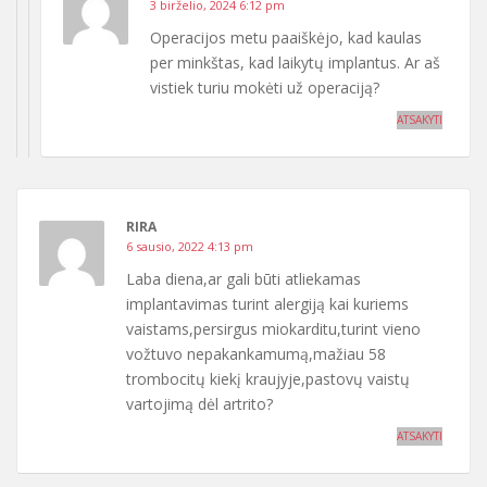
3 birželio, 2024 6:12 pm
Operacijos metu paaiškėjo, kad kaulas
per minkštas, kad laikytų implantus. Ar aš
vistiek turiu mokėti už operaciją?
ATSAKYTI
RIRA
6 sausio, 2022 4:13 pm
Laba diena,ar gali būti atliekamas
implantavimas turint alergiją kai kuriems
vaistams,persirgus miokarditu,turint vieno
vožtuvo nepakankamumą,mažiau 58
trombocitų kiekį kraujyje,pastovų vaistų
vartojimą dėl artrito?
ATSAKYTI