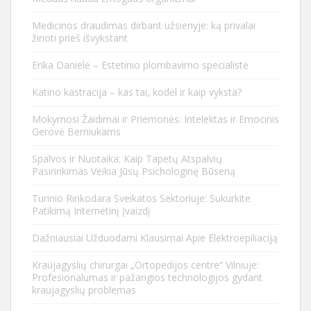
Medicinos draudimas dirbant užsienyje: ką privalai
žinoti prieš išvykstant
Erika Danielė – Estetinio plombavimo specialistė
Katino kastracija – kas tai, kodėl ir kaip vyksta?
Mokymosi Žaidimai ir Priemonės: Intelektas ir Emocinis
Gerovė Berniukams
Spalvos ir Nuotaika: Kaip Tapetų Atspalvių
Pasirinkimas Veikia Jūsų Psichologinę Būseną
Turinio Rinkodara Sveikatos Sektoriuje: Sukurkite
Patikimą Internetinį Įvaizdį
Dažniausiai Užduodami Klausimai Apie Elektroepiliaciją
Kraujagyslių chirurgai „Ortopedijos centre“ Vilniuje:
Profesionalumas ir pažangios technologijos gydant
kraujagyslių problemas