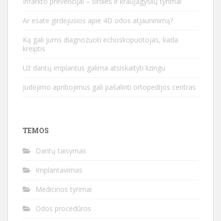
Infarkto prevencijai – širdies ir kraujagyslių tyrimai
Ar esate girdėjusios apie 4D odos atjauninimą?
Ką gali jums diagnozuoti echoskopuotojas, kada
kreiptis
Už dantų implantus galima atsiskaityti lizingu
Judėjimo apribojimus gali pašalinti ortopedijos centras
TEMOS
Dantų taisymas
Implantavimas
Medicinos tyrimai
Odos procedūros