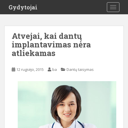
S
Gydytojai
TOGGLE
k
i
p
t
Atvejai, kai dantų
o
implantavimas nėra
m
a
atliekamas
i
n
c
12 rugsėjo, 2015
ba
Dantų taisymas
o
n
t
e
n
t