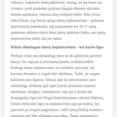
veiksnys, trukdantis dantų atkūrimui, tiesiog, jei pacientas yra
vyresnis, prieš pradedant gydymą daugiau dėmesio skiriama
kitiems aspektams, tokiems kaip sveikatos būklė. Kita vertus,
reikia žinoti, jog būtina sąlyga dantų implantavimui – galutinai
susiformavęs žandikaulis, tad jaunesniems nei 16-17 metų
asmenims siūloma rinktis kitus dantų atkūrimo būdus, nes dantų
implantavimą atlikti dar per anksti.
Kliūtis sėkmingam dantų implantavimui – kai kurios ligos
Pirmojo vizito pas odontologą metu ne tik apžiūrimi paciento
dantys, bet taip pat ir įvertinama bendra sveikatos būklė.
Kadangi dantų implantavimas yra nedidelė operacija, kai
kuriems žmonėms ji negali būti atliekama. Todėl, jei sergate
kokiomis nors ligomis, būtinai apie tai informuokite savo
odontologą. Kliūtimi gali tapti įvairūs imuminės sistemos
sutrikimai, alergijos, osteoporozė, taip pat ir širdies bei
kraujagyslių ligos bei blogai kontroliuojamas cukrinis diabetas.
Ūmios infekcinės ligos su implantavimu taip pat nedera, bet
paprastai jos lengvai pagydomos, todėl rimtų kliūčių nesudaro:
operacija gali būti atliekama pasveikus. Dantų implantacija