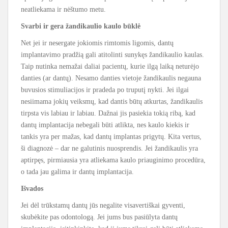
neatliekama ir nėštumo metu.
Svarbi ir gera žandikaulio kaulo būklė
Net jei ir nesergate jokiomis rimtomis ligomis, dantų
implantavimo pradžią gali atitolinti sunykęs žandikaulio kaulas.
Taip nutinka nemažai daliai pacientų, kurie ilgą laiką neturėjo
danties (ar dantų). Nesamo danties vietoje žandikaulis negauna
buvusios stimuliacijos ir pradeda po truputį nykti. Jei ilgai
nesiimama jokių veiksmų, kad dantis būtų atkurtas, žandikaulis
tirpsta vis labiau ir labiau. Dažnai jis pasiekia tokią ribą, kad
dantų implantacija nebegali būti atlikta, nes kaulo kiekis ir
tankis yra per mažas, kad dantų implantas prigytų. Kita vertus,
ši diagnozė – dar ne galutinis nuosprendis. Jei žandikaulis yra
aptirpęs, pirmiausia yra atliekama kaulo priauginimo procedūra,
o tada jau galima ir dantų implantacija.
Išvados
Jei dėl trūkstamų dantų jūs negalite visavertiškai gyventi,
skubėkite pas odontologą. Jei jums bus pasiūlyta dantų