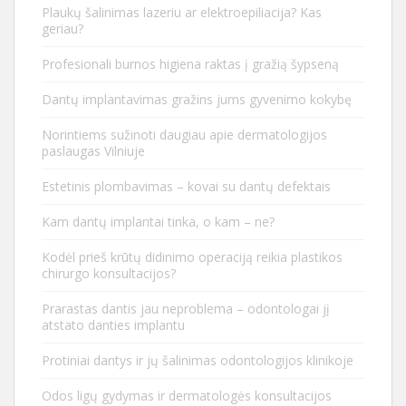
Plaukų šalinimas lazeriu ar elektroepiliacija? Kas
geriau?
Profesionali burnos higiena raktas į gražią šypseną
Dantų implantavimas gražins jums gyvenimo kokybę
Norintiems sužinoti daugiau apie dermatologijos
paslaugas Vilniuje
Estetinis plombavimas – kovai su dantų defektais
Kam dantų implantai tinka, o kam – ne?
Kodėl prieš krūtų didinimo operaciją reikia plastikos
chirurgo konsultacijos?
Prarastas dantis jau neproblema – odontologai jį
atstato danties implantu
Protiniai dantys ir jų šalinimas odontologijos klinikoje
Odos ligų gydymas ir dermatologės konsultacijos