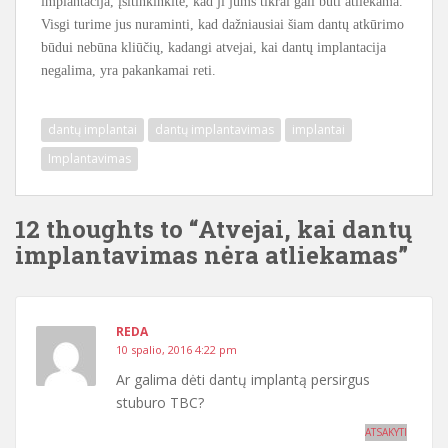
implantacija, įsitinkinkite, kad ji jums tikrai gali būti atliekama.
Visgi turime jus nuraminti, kad dažniausiai šiam dantų atkūrimo
būdui nebūna kliūčių, kadangi atvejai, kai dantų implantacija
negalima, yra pakankamai reti.
dantų implantai
dantų implantavimas
implantai
Implantavimas
12 thoughts to “Atvejai, kai dantų
implantavimas nėra atliekamas”
REDA
10 spalio, 2016 4:22 pm
Ar galima dėti dantų implantą persirgus
stuburo TBC?
ATSAKYTI