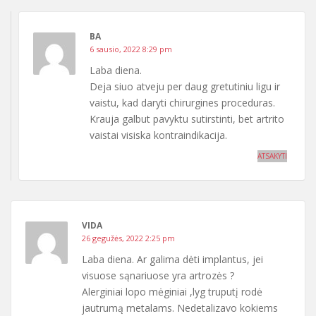
BA
6 sausio, 2022 8:29 pm
Laba diena.
Deja siuo atveju per daug gretutiniu ligu ir
vaistu, kad daryti chirurgines proceduras.
Krauja galbut pavyktu sutirstinti, bet artrito
vaistai visiska kontraindikacija.
ATSAKYTI
VIDA
26 gegužės, 2022 2:25 pm
Laba diena. Ar galima dėti implantus, jei
visuose sąnariuose yra artrozės ?
Alerginiai lopo mėginiai ,lyg truputį rodė
jautrumą metalams. Nedetalizavo kokiems