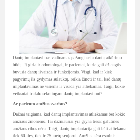
Dantų implantavimas vadinamas pažangiausiu dantų atkūrimo
būdų. Jį giria ir odontologai, ir pacientai, kurie gali džiaugtis
buvusia dantų išvaizda ir funkcijomis. Visgi, kad ir kiek
pagyrimų šis gydymas sulauktų, reikia žinoti ir tai, kad dantų
implantavimas ne visiems ir visada yra atliekamas. Taigi, kokie
veiksniai trukdo sėkmingam dantų implantavimui?
Ar paciento amžius svarbus?
Dažnai teigiama, kad dantų implantavimas atliekamas bet kokio
amžiaus žmonėms. Tai dažniausiai yra gryna tiesa: galutinės
amžiaus ribos nėra. Taigi, dantų implantacija gali būti atliekama
tiek 60-ties, tiek ir 75 metų senjorui. Amžius nėra esminis