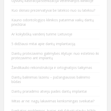
Gyvūnų kastracija/sterilizacija veterinarijos klinikoje
Kuo skiriasi prezervatyvai be latekso nuo su lateksu?
Kauno odontologijos klinikos patarimai vaikų dantų
priežiūrai
Ar kokybišką vandenį turime Lietuvoje
5 didžiausi mitai apie dantų implantaciją
Dantų protezavimo galimybės Alytuje: nuo estetinio iki
protezavimo ant implantų
Žandikaulio rekonstrukcija ir ortognatijos taikymas
Dantų balinimas lazeriu – pažangiausias balinimo
būdas
Dantų praradimo atveju padės dantų implantai
Mitas ar ne: nagų lakavimas kenksmingas sveikatai?
Sveikatos problemos, kurias gali išduoti plaukų būklė