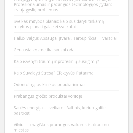
Profesionalumas ir pažangios technologijos gydant
kraujagyslių problemas
Sveikas mitybos planas: kaip susidaryti tinkamą
mitybos planą ilgalaikei sveikatai
Hallux Valgus Apsauga: Įtvarai, Tarpupirščiai, Tvarsčiai
Geriausia kosmetika sausai odai
Kaip išvengti traumų ir profesinių susirgimų?
Kaip Suvaldyti Stresą? Efektyvūs Patarimai
Odontologijos klinikos populiarinimas
Prabangūs grožio produktai vonioje
Saulės energija – sveikatos šaltinis, kuriuo galite
pasitikėti
Vilnius – magiškos pramogos vaikams ir atradimų
miestas