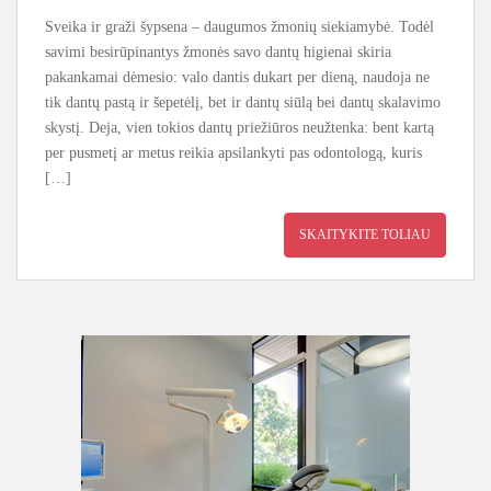
Sveika ir graži šypsena – daugumos žmonių siekiamybė. Todėl
savimi besirūpinantys žmonės savo dantų higienai skiria
pakankamai dėmesio: valo dantis dukart per dieną, naudoja ne
tik dantų pastą ir šepetėlį, bet ir dantų siūlą bei dantų skalavimo
skystį. Deja, vien tokios dantų priežiūros neužtenka: bent kartą
per pusmetį ar metus reikia apsilankyti pas odontologą, kuris
[…]
SKAITYKITE TOLIAU