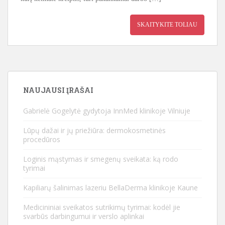
SKAITYKITE TOLIAU
NAUJAUSI ĮRAŠAI
Gabrielė Gogelytė gydytoja InnMed klinikoje Vilniuje
Lūpų dažai ir jų priežiūra: dermokosmetinės
procedūros
Loginis mąstymas ir smegenų sveikata: ką rodo
tyrimai
Kapiliarų šalinimas lazeriu BellaDerma klinikoje Kaune
Medicininiai sveikatos sutrikimų tyrimai: kodėl jie
svarbūs darbingumui ir verslo aplinkai