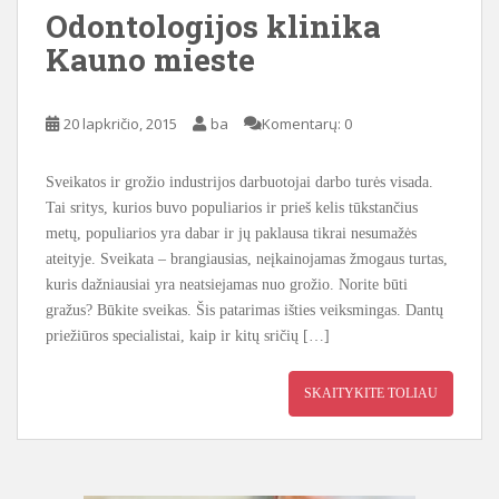
Odontologijos klinika
Kauno mieste
20 lapkričio, 2015
ba
Komentarų: 0
Sveikatos ir grožio industrijos darbuotojai darbo turės visada.
Tai sritys, kurios buvo populiarios ir prieš kelis tūkstančius
metų, populiarios yra dabar ir jų paklausa tikrai nesumažės
ateityje. Sveikata – brangiausias, neįkainojamas žmogaus turtas,
kuris dažniausiai yra neatsiejamas nuo grožio. Norite būti
gražus? Būkite sveikas. Šis patarimas išties veiksmingas. Dantų
priežiūros specialistai, kaip ir kitų sričių […]
SKAITYKITE TOLIAU