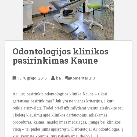
Odontologijos klinikos
pasirinkimas Kaune
15 rugsėjo, 2015
ba
Komentarų: 0
Ar jūsų pasirinkta odontologijos klinika Kaune – tikrai
geriausias pasirinkimas? Juk yra ne vienas kriterijus, į kurį
reikia atsižvelgti. Todėl prieš užsirašydami vizitui atsakykite sau
į keletą klausimų apie klinikos darbuotojus, atliekamas
procedūras, kainas, naudojamas medžiagas, įrangą bei klinikos
vietą – tai padės jums apsispręsti. Darbuotojai Ar odontologas, į
kurį ketinate kreiptis, turi pakankamai darbo […]