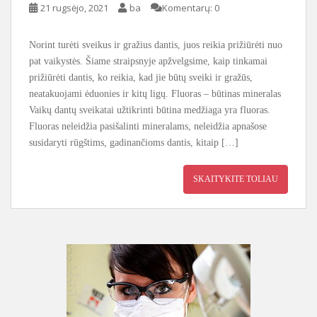
21 rugsėjo, 2021
ba
Komentarų: 0
Norint turėti sveikus ir gražius dantis, juos reikia prižiūrėti nuo
pat vaikystės. Šiame straipsnyje apžvelgsime, kaip tinkamai
prižiūrėti dantis, ko reikia, kad jie būtų sveiki ir gražūs,
neatakuojami ėduonies ir kitų ligų. Fluoras – būtinas mineralas
Vaikų dantų sveikatai užtikrinti būtina medžiaga yra fluoras.
Fluoras neleidžia pasišalinti mineralams, neleidžia apnašose
susidaryti rūgštims, gadinančioms dantis, kitaip […]
SKAITYKITE TOLIAU