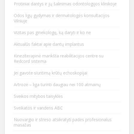
Protiniai dantys ir jų šalinimas odontologijos klinikoje
Odos ligų gydymas ir dermatologės konsultacijos
Vilniuje
Vizitas pas ginekologę, ką daryti ir ko ne
Aktualūs faktai apie dantų implantus
Kineziterapinė mankšta reabilitacijos centre su
Redcord sistema
Jei gavote siuntimą krūtų echoskopijai
Artrozė – liga turinti daugiau nei 100 atmainų
Sveikos mitybos taisyklės
Sveikatos ir vandens ABC
Nuovargio ir streso atsikratyti padės profesionalus
masažas