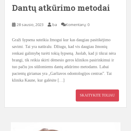
Dantų atkūrimo metodai
28 sausio, 2023
ba
Komentarų: 0
Graži šypsena suteikia žmogui kur kas daugiau pasitikėjimo
savimi. Tai yra natūralu. Džiugu, kad vis daugiau žmonių
renkasi galimybę turėti tokią šypseną. Juolab, kad ji tikrai nėra
brangi, tik reikia skirti dėmesio geros klinikos pasirinkimui ir
tuo pačiu jos siūlomiems dantų atkūrimo metodams. Labai
pacientų giriamas yra „Garliavos odontologijos centras”. Tai
klinika Kaune, kur galėsite […]
SKAITYKITE TOLIAU