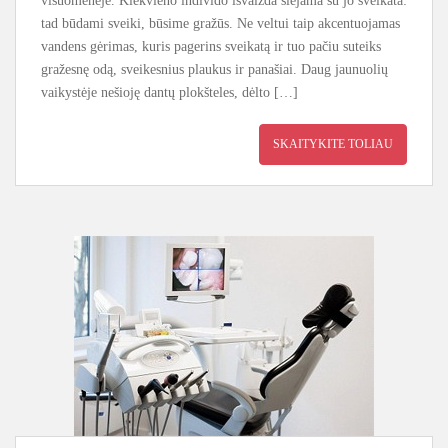
visuomenėje. Kiekvieno individo išvaizda siejama su jo sveikata:
tad būdami sveiki, būsime gražūs. Ne veltui taip akcentuojamas
vandens gėrimas, kuris pagerins sveikatą ir tuo pačiu suteiks
gražesnę odą, sveikesnius plaukus ir panašiai. Daug jaunuolių
vaikystėje nešioję dantų plokšteles, dėlto […]
SKAITYKITE TOLIAU