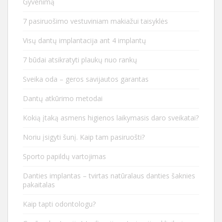
Gyvenimą
7 pasiruošimo vestuviniam makiažui taisyklės
Visų dantų implantacija ant 4 implantų
7 būdai atsikratyti plaukų nuo rankų
Sveika oda – geros savijautos garantas
Dantų atkūrimo metodai
Kokią įtaką asmens higienos laikymasis daro sveikatai?
Noriu įsigyti šunį. Kaip tam pasiruošti?
Sporto papildų vartojimas
Danties implantas – tvirtas natūralaus danties šaknies
pakaitalas
Kaip tapti odontologu?