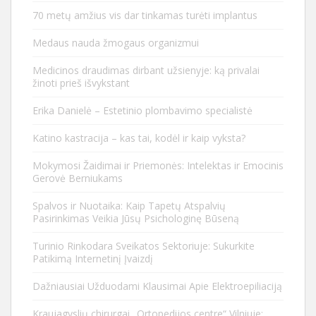
70 metų amžius vis dar tinkamas turėti implantus
Medaus nauda žmogaus organizmui
Medicinos draudimas dirbant užsienyje: ką privalai
žinoti prieš išvykstant
Erika Danielė – Estetinio plombavimo specialistė
Katino kastracija – kas tai, kodėl ir kaip vyksta?
Mokymosi Žaidimai ir Priemonės: Intelektas ir Emocinis
Gerovė Berniukams
Spalvos ir Nuotaika: Kaip Tapetų Atspalvių
Pasirinkimas Veikia Jūsų Psichologinę Būseną
Turinio Rinkodara Sveikatos Sektoriuje: Sukurkite
Patikimą Internetinį Įvaizdį
Dažniausiai Užduodami Klausimai Apie Elektroepiliaciją
Kraujagyslių chirurgai „Ortopedijos centre“ Vilniuje: