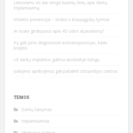
Lietuviams vis dar stinga bazinių žinių apie dantų
implantavimą
Infarkto prevencijai – širdies ir kraujagyslių tyrimai
Ar esate girdėjusios apie 4D odos atjauninimą?
Ką gali jums diagnozuoti echoskopuotojas, kada
kreiptis
Už dantų implantus galima atsiskaityti lizingu
Judėjimo apribojimus gali pašalinti ortopedijos centras
TEMOS
Dantų taisymas
Implantavimas
Medicinos tyrimai