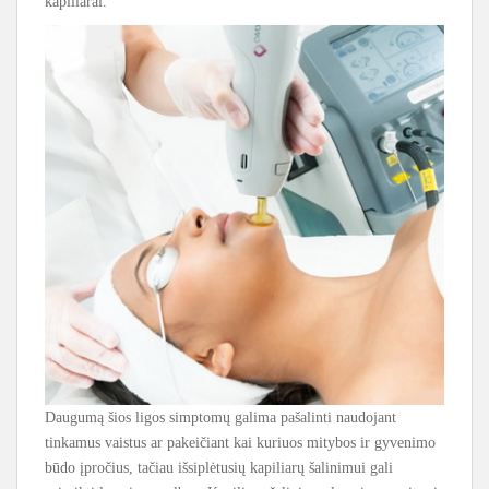
kapiliarai.
Daugumą šios ligos simptomų galima pašalinti naudojant
tinkamus vaistus ar pakeičiant kai kuriuos mitybos ir gyvenimo
būdo įpročius, tačiau išsiplėtusių kapiliarų šalinimui gali