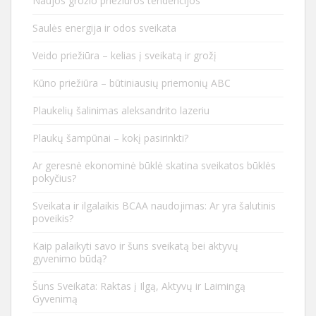
Naujos grožio priežiūros tendencijos
Saulės energija ir odos sveikata
Veido priežiūra – kelias į sveikatą ir grožį
Kūno priežiūra – būtiniausių priemonių ABC
Plaukelių šalinimas aleksandrito lazeriu
Plaukų šampūnai – kokį pasirinkti?
Ar geresnė ekonominė būklė skatina sveikatos būklės
pokyčius?
Sveikata ir ilgalaikis BCAA naudojimas: Ar yra šalutinis
poveikis?
Kaip palaikyti savo ir šuns sveikatą bei aktyvų
gyvenimo būdą?
Šuns Sveikata: Raktas į Ilgą, Aktyvų ir Laimingą
Gyvenimą