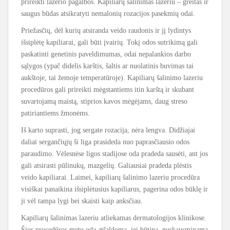
prireikti lazerio pagalbos. Kapiliarų šalinimas lazeriu – greitas ir
saugus būdas atsikratyti nemalonių rozacijos pasekmių odai.
Priežasčių, dėl kurių atsiranda veido raudonis ir jį lydintys
išsiplėtę kapiliarai, gali būti įvairių. Tokį odos sutrikimą gali
paskatinti genetinis paveldimumas, odai nepalankios darbo
sąlygos (ypač didelis karštis, šaltis ar nuolatinis buvimas tai
aukštoje, tai žemoje temperatūroje). Kapiliarų šalinimo lazeriu
procedūros gali prireikti mėgstantiems itin karštą ir skubant
suvartojamą maistą, stiprios kavos mėgėjams, daug streso
patiriantiems žmonėms.
Iš karto suprasti, jog sergate rozacija, nėra lengva. Didžiajai
daliai sergančiųjų ši liga prasideda nuo paprasčiausio odos
paraudimo. Vėlesnėse ligos stadijose oda pradeda sausėti, ant jos
gali atsirasti pūlinukų, mazgelių. Galiausiai pradeda plėstis
veido kapiliarai. Laimei, kapiliarų šalinimo lazeriu procedūra
visiškai panaikina išsiplėtusius kapiliarus, pagerina odos būklę ir
ji vėl tampa lygi bei skaisti kaip anksčiau.
Kapiliarų šalinimas lazeriu atliekamas dermatologijos klinikose.
Šios procedūros metu oda atšaldoma, jei būtina, nuskausminama