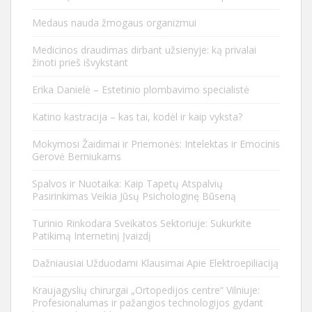
Medaus nauda žmogaus organizmui
Medicinos draudimas dirbant užsienyje: ką privalai
žinoti prieš išvykstant
Erika Danielė – Estetinio plombavimo specialistė
Katino kastracija – kas tai, kodėl ir kaip vyksta?
Mokymosi Žaidimai ir Priemonės: Intelektas ir Emocinis
Gerovė Berniukams
Spalvos ir Nuotaika: Kaip Tapetų Atspalvių
Pasirinkimas Veikia Jūsų Psichologinę Būseną
Turinio Rinkodara Sveikatos Sektoriuje: Sukurkite
Patikimą Internetinį Įvaizdį
Dažniausiai Užduodami Klausimai Apie Elektroepiliaciją
Kraujagyslių chirurgai „Ortopedijos centre“ Vilniuje:
Profesionalumas ir pažangios technologijos gydant