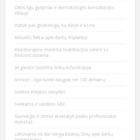
Odos ligų gydymas ir dermatologės konsultacijos
Vilniuje
Vizitas pas ginekologę, ką daryti ir ko ne
Aktualūs faktai apie dantų implantus
Kineziterapinė mankšta reabilitacijos centre su
Redcord sistema
Jei gavote siuntimą krūtų echoskopijai
Artrozė – liga turinti daugiau nei 100 atmainų
Sveikos mitybos taisyklės
Sveikatos ir vandens ABC
Nuovargio ir streso atsikratyti padės profesionalus
masažas
Lietuviams vis dar stinga bazinių žinių apie dantų
implantavimą