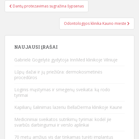
Dantų protezavimas sugražina šypsenas
Navigacija tarp įrašų
Odontologijos klinika Kauno mieste
NAUJAUSI ĮRAŠAI
Gabrielė Gogelytė gydytoja InnMed klinikoje Vilniuje
Lūpų dažai ir jų priežiūra: dermokosmetinės
procedūros
Loginis mąstymas ir smegenų sveikata: ką rodo
tyrimai
Kapiliarų šalinimas lazeriu BellaDerma klinikoje Kaune
Medicininiai sveikatos sutrikimų tyrimai: kodėl jie
svarbūs darbingumui ir verslo aplinkai
70 metų amžius vis dar tinkamas turėti implantus