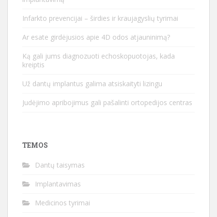
Infarkto prevencijai – širdies ir kraujagyslių tyrimai
Ar esate girdėjusios apie 4D odos atjauninimą?
Ką gali jums diagnozuoti echoskopuotojas, kada
kreiptis
Už dantų implantus galima atsiskaityti lizingu
Judėjimo apribojimus gali pašalinti ortopedijos centras
TEMOS
Dantų taisymas
Implantavimas
Medicinos tyrimai