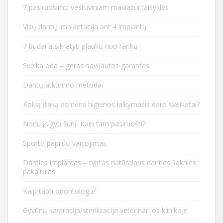
7 pasiruošimo vestuviniam makiažui taisyklės
Visų dantų implantacija ant 4 implantų
7 būdai atsikratyti plaukų nuo rankų
Sveika oda – geros savijautos garantas
Dantų atkūrimo metodai
Kokią įtaką asmens higienos laikymasis daro sveikatai?
Noriu įsigyti šunį. Kaip tam pasiruošti?
Sporto papildų vartojimas
Danties implantas – tvirtas natūralaus danties šaknies
pakaitalas
Kaip tapti odontologu?
Gyvūnų kastracija/sterilizacija veterinarijos klinikoje