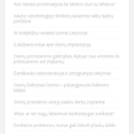
Kuo skiriasi prezervatyvai be latekso nuo su lateksu?
Kauno odontologijos klinikos patarimai vaikų dantų
priežiūrai
Ar kokybišką vandenį turime Lietuvoje
5 didžiausi mitai apie dantų implantaciją
Dantų protezavimo galimybės Alytuje: nuo estetinio iki
protezavimo ant implantų
Žandikaulio rekonstrukcija ir ortognatijos taikymas
Dantų balinimas lazeriu – pažangiausias balinimo
būdas
Dantų praradimo atveju padės dantų implantai
Mitas ar ne: nagų lakavimas kenksmingas sveikatai?
Sveikatos problemos, kurias gali išduoti plaukų būklė