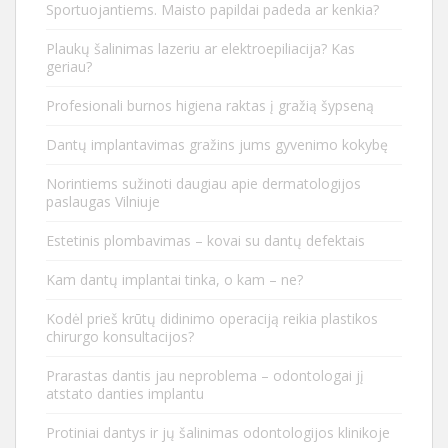
Sportuojantiems. Maisto papildai padeda ar kenkia?
Plaukų šalinimas lazeriu ar elektroepiliacija? Kas
geriau?
Profesionali burnos higiena raktas į gražią šypseną
Dantų implantavimas gražins jums gyvenimo kokybę
Norintiems sužinoti daugiau apie dermatologijos
paslaugas Vilniuje
Estetinis plombavimas – kovai su dantų defektais
Kam dantų implantai tinka, o kam – ne?
Kodėl prieš krūtų didinimo operaciją reikia plastikos
chirurgo konsultacijos?
Prarastas dantis jau neproblema – odontologai jį
atstato danties implantu
Protiniai dantys ir jų šalinimas odontologijos klinikoje