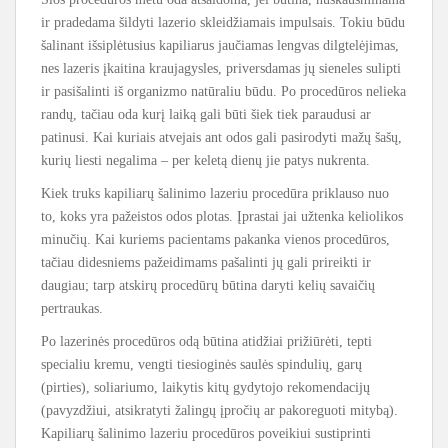
ir pradedama šildyti lazerio skleidžiamais impulsais. Tokiu būdu
šalinant išsiplėtusius kapiliarus jaučiamas lengvas dilgtelėjimas,
nes lazeris įkaitina kraujagysles, priversdamas jų sieneles sulipti
ir pasišalinti iš organizmo natūraliu būdu. Po procedūros nelieka
randų, tačiau oda kurį laiką gali būti šiek tiek paraudusi ar
patinusi. Kai kuriais atvejais ant odos gali pasirodyti mažų šašų,
kurių liesti negalima – per keletą dienų jie patys nukrenta.
Kiek truks kapiliarų šalinimo lazeriu procedūra priklauso nuo
to, koks yra pažeistos odos plotas. Įprastai jai užtenka keliolikos
minučių. Kai kuriems pacientams pakanka vienos procedūros,
tačiau didesniems pažeidimams pašalinti jų gali prireikti ir
daugiau; tarp atskirų procedūrų būtina daryti kelių savaičių
pertraukas.
Po lazerinės procedūros odą būtina atidžiai prižiūrėti, tepti
specialiu kremu, vengti tiesioginės saulės spindulių, garų
(pirties), soliariumo, laikytis kitų gydytojo rekomendacijų
(pavyzdžiui, atsikratyti žalingų įpročių ar pakoreguoti mitybą).
Kapiliarų šalinimo lazeriu procedūros poveikiui sustiprinti