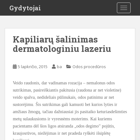
S
Gydytojai
TOGGLE
k
i
p
t
Kapiliarų šalinimas
o
dermatologiniu lazeriu
m
a
i
5 lapkričio, 2015
ba
Odos procedūros
n
c
o
Veido raudonis, dar vadinamas rozacija – nemalonus odos
n
sutrikimas, pasireiškiantis pakitusia (raudona ar net violetine)
t
veido spalva, nedideliais pūlinukais, odos patinimu ar net
e
sustorėjimu. Šis sutrikimas gali kamuoti bet kurios lyties ir
n
amžiaus žmogų, tačiau dažniausiai jis pasitaiko keturiasdešimties
t
metų sulaukusioms ir vyresnėms moterims. Kai kuriems
pacientams dėl šios ligos atsiranda „odos degimo“ pojūtis,
kraujosrūvos, niežėjimas ir net pradeda ryškėti išsiplėtę