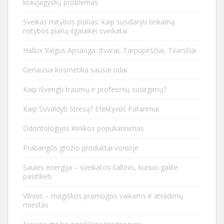
kraujagyslių problemas
Sveikas mitybos planas: kaip susidaryti tinkamą
mitybos planą ilgalaikei sveikatai
Hallux Valgus Apsauga: Įtvarai, Tarpupirščiai, Tvarsčiai
Geriausia kosmetika sausai odai
Kaip išvengti traumų ir profesinių susirgimų?
Kaip Suvaldyti Stresą? Efektyvūs Patarimai
Odontologijos klinikos populiarinimas
Prabangūs grožio produktai vonioje
Saulės energija – sveikatos šaltinis, kuriuo galite
pasitikėti
Vilnius – magiškos pramogos vaikams ir atradimų
miestas