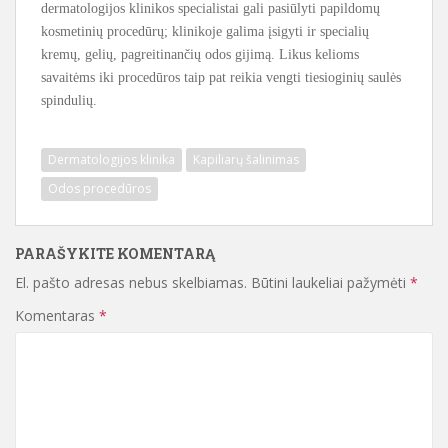
dermatologijos klinikos specialistai gali pasiūlyti papildomų
kosmetinių procedūrų; klinikoje galima įsigyti ir specialių
kremų, gelių, pagreitinančių odos gijimą. Likus kelioms
savaitėms iki procedūros taip pat reikia vengti tiesioginių saulės
spindulių.
Dermatologijos klinika
Kapiliarų šalinimas
Odos procedūros
PARAŠYKITE KOMENTARĄ
El. pašto adresas nebus skelbiamas.
Būtini laukeliai pažymėti
*
Komentaras
*