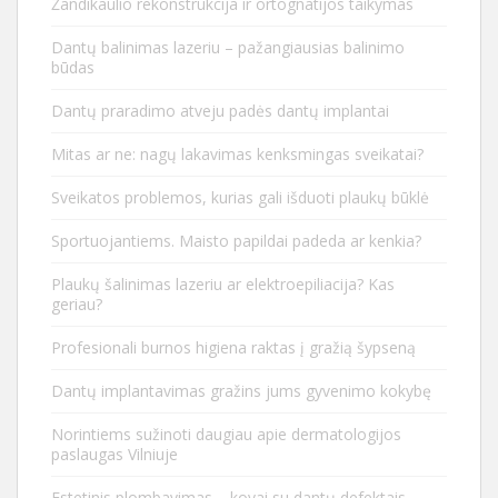
Žandikaulio rekonstrukcija ir ortognatijos taikymas
Dantų balinimas lazeriu – pažangiausias balinimo
būdas
Dantų praradimo atveju padės dantų implantai
Mitas ar ne: nagų lakavimas kenksmingas sveikatai?
Sveikatos problemos, kurias gali išduoti plaukų būklė
Sportuojantiems. Maisto papildai padeda ar kenkia?
Plaukų šalinimas lazeriu ar elektroepiliacija? Kas
geriau?
Profesionali burnos higiena raktas į gražią šypseną
Dantų implantavimas gražins jums gyvenimo kokybę
Norintiems sužinoti daugiau apie dermatologijos
paslaugas Vilniuje
Estetinis plombavimas – kovai su dantų defektais