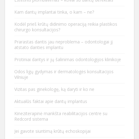
Kam dantų implantai tinka, o kam – ne?
Kodėl prieš krūtų didinimo operaciją reikia plastikos
chirurgo konsultacijos?
Prarastas dantis jau neproblema – odontologai jį
atstato danties implantu
Protiniai dantys ir jų šalinimas odontologijos klinikoje
Odos ligų gydymas ir dermatologės konsultacijos
Vilniuje
Vizitas pas ginekologę, ką daryti ir ko ne
Aktualūs faktai apie dantų implantus
Kineziterapinė mankšta reabilitacijos centre su
Redcord sistema
Jei gavote siuntimą krūtų echoskopijai