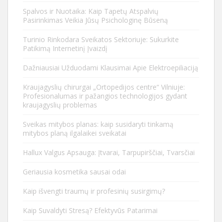
Spalvos ir Nuotaika: Kaip Tapetų Atspalvių
Pasirinkimas Veikia Jūsų Psichologinę Būseną
Turinio Rinkodara Sveikatos Sektoriuje: Sukurkite
Patikimą Internetinį Įvaizdį
Dažniausiai Užduodami Klausimai Apie Elektroepiliaciją
Kraujagyslių chirurgai „Ortopedijos centre“ Vilniuje:
Profesionalumas ir pažangios technologijos gydant
kraujagyslių problemas
Sveikas mitybos planas: kaip susidaryti tinkamą
mitybos planą ilgalaikei sveikatai
Hallux Valgus Apsauga: Įtvarai, Tarpupirščiai, Tvarsčiai
Geriausia kosmetika sausai odai
Kaip išvengti traumų ir profesinių susirgimų?
Kaip Suvaldyti Stresą? Efektyvūs Patarimai