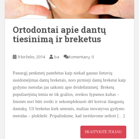
Ortodontai apie dantų
tiesinimą ir breketus
9 birželio, 2014
ba
Komentarų: 0
Pastarąjį penkmetį pastebėtas kaip niekad gausus lietuvių
susidomėjimas dantų breketais, nors pirmieji dantų breketai kaip
gydymo metodas jau taikomi apie dvidešimtmetį. Breketų
populiarėjimą lemia ne tik gražios, sveikos šypsenos kultas –
žmonės nori būti sveiki ir nekompleksuoti dėl kreivai išaugusių
dantukų. Už breketus kiek senesnis, mažiau inovatyvus gydymo
metodas – plokštelė. Pripažinkime, kad turėdavome nešioti […]
SKAITYKITE TOLIAU