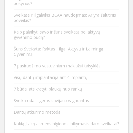
pokyčius?
Sveikata ir ilgalaikis BCAA naudojimas: Ar yra šalutinis
poveikis?
Kaip palaikyti savo ir šuns sveikatą bei aktyvų
gyvenimo būdą?
Šuns Sveikata: Raktas į Ilgą, Aktyvų ir Laimingą
Gyvenimą
7 pasiruošimo vestuviniam makiažui taisyklės
Visų dantų implantacija ant 4 implantų
7 būdai atsikratyti plaukų nuo rankų
Sveika oda – geros savijautos garantas
Dantų atkūrimo metodai
Kokią įtaką asmens higienos laikymasis daro sveikatai?