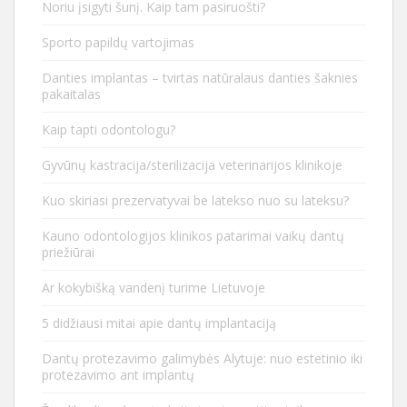
Noriu įsigyti šunį. Kaip tam pasiruošti?
Sporto papildų vartojimas
Danties implantas – tvirtas natūralaus danties šaknies
pakaitalas
Kaip tapti odontologu?
Gyvūnų kastracija/sterilizacija veterinarijos klinikoje
Kuo skiriasi prezervatyvai be latekso nuo su lateksu?
Kauno odontologijos klinikos patarimai vaikų dantų
priežiūrai
Ar kokybišką vandenį turime Lietuvoje
5 didžiausi mitai apie dantų implantaciją
Dantų protezavimo galimybės Alytuje: nuo estetinio iki
protezavimo ant implantų