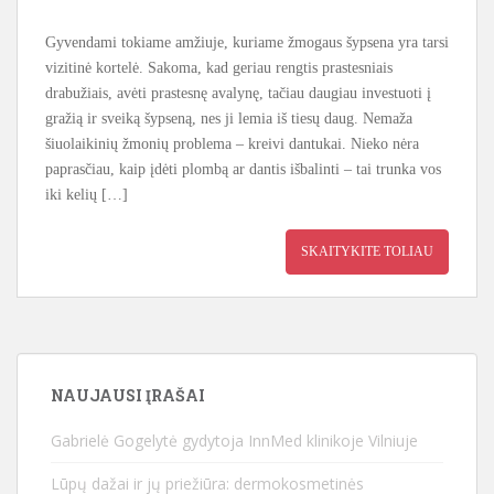
Gyvendami tokiame amžiuje, kuriame žmogaus šypsena yra tarsi
vizitinė kortelė. Sakoma, kad geriau rengtis prastesniais
drabužiais, avėti prastesnę avalynę, tačiau daugiau investuoti į
gražią ir sveiką šypseną, nes ji lemia iš tiesų daug. Nemaža
šiuolaikinių žmonių problema – kreivi dantukai. Nieko nėra
paprasčiau, kaip įdėti plombą ar dantis išbalinti – tai trunka vos
iki kelių […]
SKAITYKITE TOLIAU
NAUJAUSI ĮRAŠAI
Gabrielė Gogelytė gydytoja InnMed klinikoje Vilniuje
Lūpų dažai ir jų priežiūra: dermokosmetinės