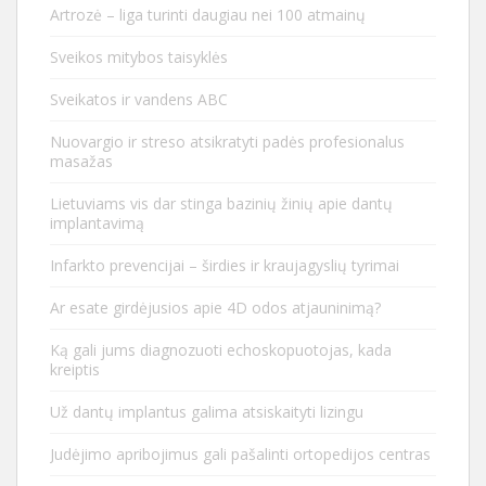
Artrozė – liga turinti daugiau nei 100 atmainų
Sveikos mitybos taisyklės
Sveikatos ir vandens ABC
Nuovargio ir streso atsikratyti padės profesionalus
masažas
Lietuviams vis dar stinga bazinių žinių apie dantų
implantavimą
Infarkto prevencijai – širdies ir kraujagyslių tyrimai
Ar esate girdėjusios apie 4D odos atjauninimą?
Ką gali jums diagnozuoti echoskopuotojas, kada
kreiptis
Už dantų implantus galima atsiskaityti lizingu
Judėjimo apribojimus gali pašalinti ortopedijos centras