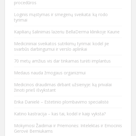
procedūros
Loginis mąstymas ir smegenų sveikata: ką rodo
tyrimai
Kapiliarų šalinimas lazeriu BellaDerma klinikoje Kaune
Medicininiai sveikatos sutrikimų tyrimai: kodėl jie
svarbūs darbingumui ir verslo aplinkai
70 metų amžius vis dar tinkamas turėti implantus
Medaus nauda žmogaus organizmui
Medicinos draudimas dirbant užsienyje: ką privalai
žinoti prieš išvykstant
Erika Danielė – Estetinio plombavimo specialistė
Katino kastracija – kas tai, kodėl ir kaip vyksta?
Mokymosi Žaidimai ir Priemonės: Intelektas ir Emocinis
Gerovė Berniukams