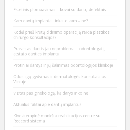
Estetinis plombavimas – kovai su dantų defektais
Kam dantų implantai tinka, o kam – ne?
Kodėl prieš krūtų didinimo operaciją reikia plastikos
chirurgo konsultacijos?
Prarastas dantis jau neproblema – odontologai jį
atstato danties implantu
Protiniai dantys ir jų šalinimas odontologijos klinikoje
Odos ligų gydymas ir dermatologės konsultacijos
Vilniuje
Vizitas pas ginekologę, ką daryti ir ko ne
Aktualūs faktai apie dantų implantus
Kineziterapinė mankšta reabilitacijos centre su
Redcord sistema