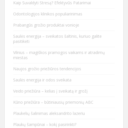
Kaip Suvaldyti Stresą? Efektyvūs Patarimai
Odontologijos klinikos populiarinimas
Prabangūs grožio produktai vonioje
Saulės energija – sveikatos šaltinis, kuriuo galite
pasitikėti
Vilnius – magiškos pramogos vaikams ir atradimų
miestas
Naujos grožio priežiūros tendencijos
Saulės energija ir odos sveikata
Veido priežiūra – kelias į sveikatą ir grožį
Kūno priežiūra – būtiniausių priemonių ABC
Plaukelių šalinimas aleksandrito lazeriu
Plaukų šampūnai – kokį pasirinkti?