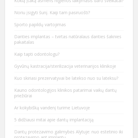
Kokią įtaką asmens higienos laikymasis daro sveikatai?
Noriu įsigyti šunį. Kaip tam pasiruošti?
Sporto papildų vartojimas
Danties implantas – tvirtas natūralaus danties šaknies
pakaitalas
Kaip tapti odontologu?
Gyvūnų kastracija/sterilizacija veterinarijos klinikoje
Kuo skiriasi prezervatyvai be latekso nuo su lateksu?
Kauno odontologijos klinikos patarimai vaikų dantų
priežiūrai
Ar kokybišką vandenį turime Lietuvoje
5 didžiausi mitai apie dantų implantaciją
Dantų protezavimo galimybės Alytuje: nuo estetinio iki
protezavimo ant implantų