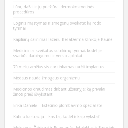
Lūpų dažai ir jų priežiūra: dermokosmetinės
procedūros
Loginis mąstymas ir smegenų sveikata: ką rodo
tyrimai
Kapiliarų šalinimas lazeriu BellaDerma klinikoje Kaune
Medicininiai sveikatos sutrikimų tyrimai: kodėl jie
svarbūs darbingumui ir verslo aplinkai
70 metų amžius vis dar tinkamas turėti implantus
Medaus nauda žmogaus organizmui
Medicinos draudimas dirbant užsienyje: ką privalai
žinoti prieš išvykstant
Erika Danielė – Estetinio plombavimo specialistė
Katino kastracija – kas tai, kodėl ir kaip vyksta?
Mokymosi Žaidimai ir Priemonės: Intelektas ir Emocinis