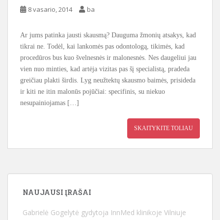
8 vasario, 2014
ba
Ar jums patinka jausti skausmą? Dauguma žmonių atsakys, kad
tikrai ne. Todėl, kai lankomės pas odontologą, tikimės, kad
procedūros bus kuo švelnesnės ir malonesnės. Nes daugeliui jau
vien nuo minties, kad artėja vizitas pas šį specialistą, pradeda
greičiau plakti širdis. Lyg neužtektų skausmo baimės, prisideda
ir kiti ne itin malonūs pojūčiai: specifinis, su niekuo
nesupainiojamas […]
SKAITYKITE TOLIAU
NAUJAUSI ĮRAŠAI
Gabrielė Gogelytė gydytoja InnMed klinikoje Vilniuje