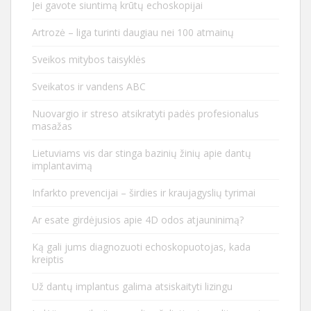
Jei gavote siuntimą krūtų echoskopijai
Artrozė – liga turinti daugiau nei 100 atmainų
Sveikos mitybos taisyklės
Sveikatos ir vandens ABC
Nuovargio ir streso atsikratyti padės profesionalus
masažas
Lietuviams vis dar stinga bazinių žinių apie dantų
implantavimą
Infarkto prevencijai – širdies ir kraujagyslių tyrimai
Ar esate girdėjusios apie 4D odos atjauninimą?
Ką gali jums diagnozuoti echoskopuotojas, kada
kreiptis
Už dantų implantus galima atsiskaityti lizingu