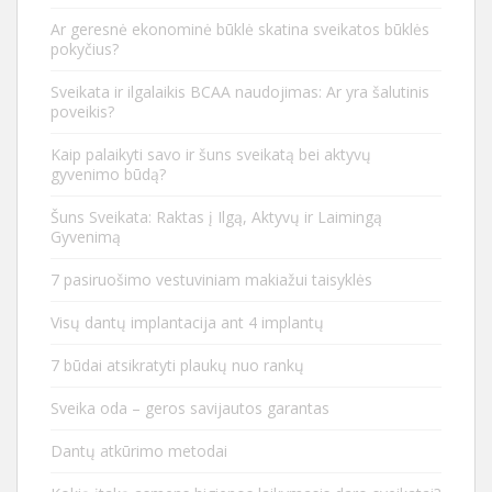
Ar geresnė ekonominė būklė skatina sveikatos būklės
pokyčius?
Sveikata ir ilgalaikis BCAA naudojimas: Ar yra šalutinis
poveikis?
Kaip palaikyti savo ir šuns sveikatą bei aktyvų
gyvenimo būdą?
Šuns Sveikata: Raktas į Ilgą, Aktyvų ir Laimingą
Gyvenimą
7 pasiruošimo vestuviniam makiažui taisyklės
Visų dantų implantacija ant 4 implantų
7 būdai atsikratyti plaukų nuo rankų
Sveika oda – geros savijautos garantas
Dantų atkūrimo metodai