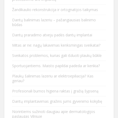
Žandikaulio rekonstrukcija ir ortognatijos taikymas
Dantų balinimas lazeriu – pažangiausias balinimo
būdas
Dantų praradimo atveju padės dantų implantai
Mitas ar ne: nagų lakavimas kenksmingas sveikatai?
Sveikatos problemos, kurias gali išduoti plaukų būklė
Sportuojantiems. Maisto papildai padeda ar kenkia?
Plaukų šalinimas lazeriu ar elektroepiliacija? Kas
geriau?
Profesionali burnos higiena raktas į gražią šypseną
Dantų implantavimas gražins jums gyvenimo kokybę
Norintiems sužinoti daugiau apie dermatologijos
paslaugas Vilniuje