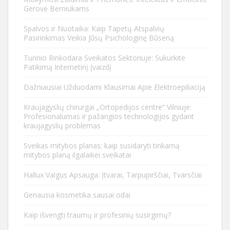
Gerovė Berniukams
Spalvos ir Nuotaika: Kaip Tapetų Atspalvių
Pasirinkimas Veikia Jūsų Psichologinę Būseną
Turinio Rinkodara Sveikatos Sektoriuje: Sukurkite
Patikimą Internetinį Įvaizdį
Dažniausiai Užduodami Klausimai Apie Elektroepiliaciją
Kraujagyslių chirurgai „Ortopedijos centre“ Vilniuje:
Profesionalumas ir pažangios technologijos gydant
kraujagyslių problemas
Sveikas mitybos planas: kaip susidaryti tinkamą
mitybos planą ilgalaikei sveikatai
Hallux Valgus Apsauga: Įtvarai, Tarpupirščiai, Tvarsčiai
Geriausia kosmetika sausai odai
Kaip išvengti traumų ir profesinių susirgimų?