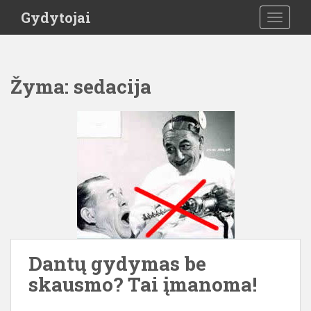
S
Gydytojai
TOGGLE
k
i
p
t
Žyma:
sedacija
o
m
a
i
n
c
o
n
t
e
n
Dantų gydymas be
t
skausmo? Tai įmanoma!