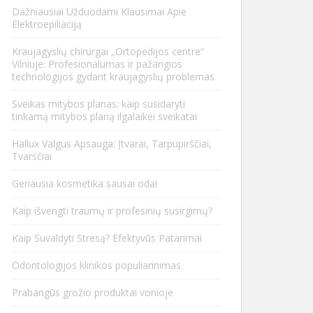
Dažniausiai Užduodami Klausimai Apie
Elektroepiliaciją
Kraujagyslių chirurgai „Ortopedijos centre“
Vilniuje: Profesionalumas ir pažangios
technologijos gydant kraujagyslių problemas
Sveikas mitybos planas: kaip susidaryti
tinkamą mitybos planą ilgalaikei sveikatai
Hallux Valgus Apsauga: Įtvarai, Tarpupirščiai,
Tvarsčiai
Geriausia kosmetika sausai odai
Kaip išvengti traumų ir profesinių susirgimų?
Kaip Suvaldyti Stresą? Efektyvūs Patarimai
Odontologijos klinikos populiarinimas
Prabangūs grožio produktai vonioje