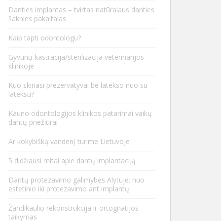
Danties implantas – tvirtas natūralaus danties
šaknies pakaitalas
Kaip tapti odontologu?
Gyvūnų kastracija/sterilizacija veterinarijos
klinikoje
Kuo skiriasi prezervatyvai be latekso nuo su
lateksu?
Kauno odontologijos klinikos patarimai vaikų
dantų priežiūrai
Ar kokybišką vandenį turime Lietuvoje
5 didžiausi mitai apie dantų implantaciją
Dantų protezavimo galimybės Alytuje: nuo
estetinio iki protezavimo ant implantų
Žandikaulio rekonstrukcija ir ortognatijos
taikymas