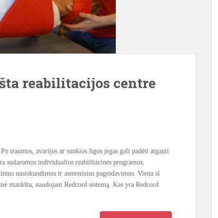
a reabilitacijos centre
Po traumos, avarijos ar sunkios ligos jėgas gali padėti atgauti
 yra sudaromos individualios reabilitacinės programos,
 turimus nusiskundimus ir asmeninius pageidavimus. Viena iš
apinė mankšta, naudojant Redcord sistemą. Kas yra Redcord