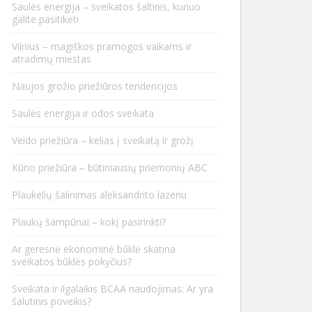
Saulės energija – sveikatos šaltinis, kuriuo
galite pasitikėti
Vilnius – magiškos pramogos vaikams ir
atradimų miestas
Naujos grožio priežiūros tendencijos
Saulės energija ir odos sveikata
Veido priežiūra – kelias į sveikatą ir grožį
Kūno priežiūra – būtiniausių priemonių ABC
Plaukelių šalinimas aleksandrito lazeriu
Plaukų šampūnai – kokį pasirinkti?
Ar geresnė ekonominė būklė skatina
sveikatos būklės pokyčius?
Sveikata ir ilgalaikis BCAA naudojimas: Ar yra
šalutinis poveikis?