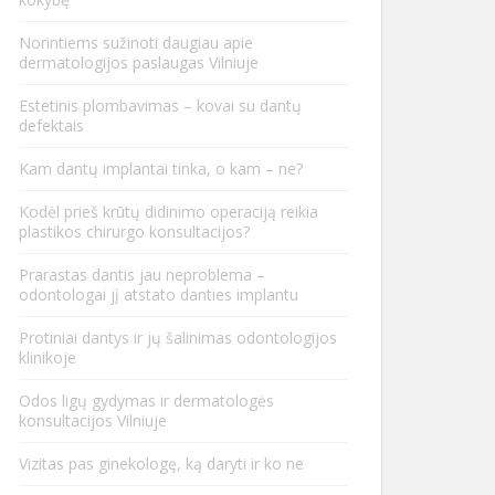
Norintiems sužinoti daugiau apie
dermatologijos paslaugas Vilniuje
Estetinis plombavimas – kovai su dantų
defektais
Kam dantų implantai tinka, o kam – ne?
Kodėl prieš krūtų didinimo operaciją reikia
plastikos chirurgo konsultacijos?
Prarastas dantis jau neproblema –
odontologai jį atstato danties implantu
Protiniai dantys ir jų šalinimas odontologijos
klinikoje
Odos ligų gydymas ir dermatologės
konsultacijos Vilniuje
Vizitas pas ginekologę, ką daryti ir ko ne