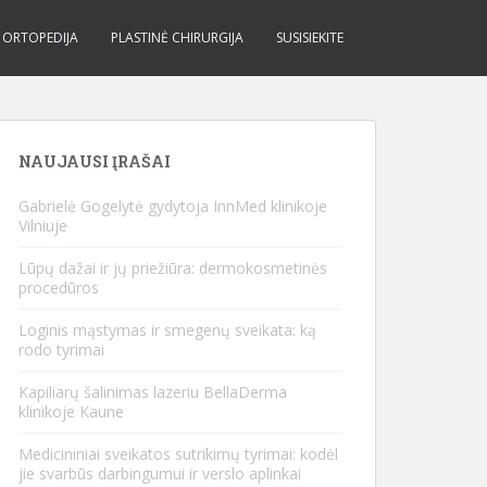
ORTOPEDIJA
PLASTINĖ CHIRURGIJA
SUSISIEKITE
NAUJAUSI ĮRAŠAI
Gabrielė Gogelytė gydytoja InnMed klinikoje
Vilniuje
Lūpų dažai ir jų priežiūra: dermokosmetinės
procedūros
Loginis mąstymas ir smegenų sveikata: ką
rodo tyrimai
Kapiliarų šalinimas lazeriu BellaDerma
klinikoje Kaune
Medicininiai sveikatos sutrikimų tyrimai: kodėl
jie svarbūs darbingumui ir verslo aplinkai