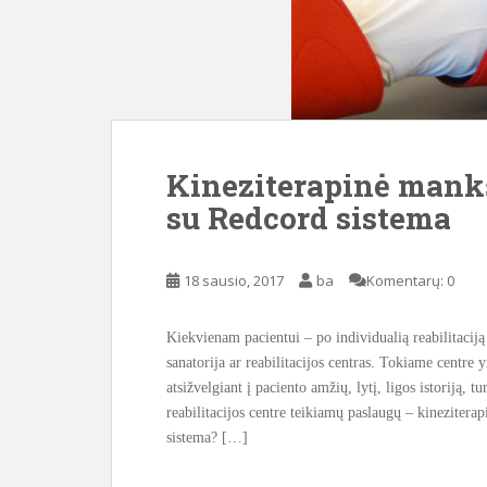
Kineziterapinė mankšt
su Redcord sistema
18 sausio, 2017
ba
Komentarų: 0
Kiekvienam pacientui – po individualią reabilitaciją 
sanatorija ar reabilitacijos centras. Tokiame centre
atsižvelgiant į paciento amžių, lytį, ligos istoriją,
reabilitacijos centre teikiamų paslaugų – kineziter
sistema? […]