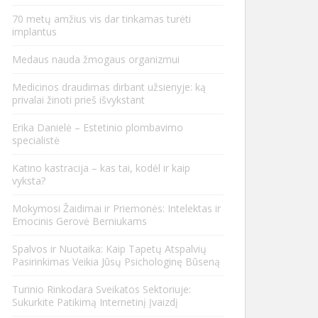
70 metų amžius vis dar tinkamas turėti
implantus
Medaus nauda žmogaus organizmui
Medicinos draudimas dirbant užsienyje: ką
privalai žinoti prieš išvykstant
Erika Danielė – Estetinio plombavimo
specialistė
Katino kastracija – kas tai, kodėl ir kaip
vyksta?
Mokymosi Žaidimai ir Priemonės: Intelektas ir
Emocinis Gerovė Berniukams
Spalvos ir Nuotaika: Kaip Tapetų Atspalvių
Pasirinkimas Veikia Jūsų Psichologinę Būseną
Turinio Rinkodara Sveikatos Sektoriuje:
Sukurkite Patikimą Internetinį Įvaizdį