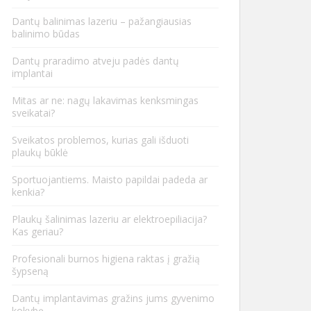
Dantų balinimas lazeriu – pažangiausias
balinimo būdas
Dantų praradimo atveju padės dantų
implantai
Mitas ar ne: nagų lakavimas kenksmingas
sveikatai?
Sveikatos problemos, kurias gali išduoti
plaukų būklė
Sportuojantiems. Maisto papildai padeda ar
kenkia?
Plaukų šalinimas lazeriu ar elektroepiliacija?
Kas geriau?
Profesionali burnos higiena raktas į gražią
šypseną
Dantų implantavimas gražins jums gyvenimo
kokybę