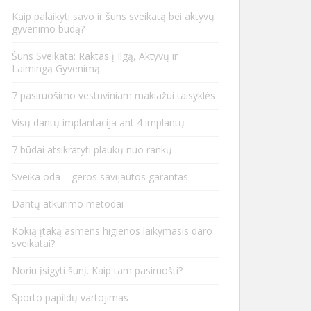
Kaip palaikyti savo ir šuns sveikatą bei aktyvų
gyvenimo būdą?
Šuns Sveikata: Raktas į Ilgą, Aktyvų ir
Laimingą Gyvenimą
7 pasiruošimo vestuviniam makiažui taisyklės
Visų dantų implantacija ant 4 implantų
7 būdai atsikratyti plaukų nuo rankų
Sveika oda – geros savijautos garantas
Dantų atkūrimo metodai
Kokią įtaką asmens higienos laikymasis daro
sveikatai?
Noriu įsigyti šunį. Kaip tam pasiruošti?
Sporto papildų vartojimas