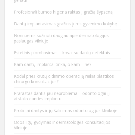
geriau?
Profesionali burnos higiena raktas į gražią šypseną
Dantų implantavimas gražins jums gyvenimo kokybę
Norintiems sužinoti daugiau apie dermatologijos
paslaugas Vilniuje
Estetinis plombavimas – kovai su dantų defektais
Kam dantų implantai tinka, o kam – ne?
Kodėl prieš krūtų didinimo operaciją reikia plastikos
chirurgo konsultacijos?
Prarastas dantis jau neproblema – odontologai jį
atstato danties implantu
Protiniai dantys ir jų šalinimas odontologijos klinikoje
Odos ligų gydymas ir dermatologės konsultacijos
Vilniuje