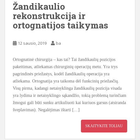
Žandikaulio
rekonstrukcija ir
ortognatijos taikymas
12 sausio, 2019
ba
Ortognatinė chirurgija – kas tai? Tai žandikaulių pozicijos
pakeitimas, atliekamas chirurginių operacijų metu. Yra trys
pagrindinės priežastys, kodėl žandikaulių operacija yra
atliekama. Ortognatija yra taikoma dėl funkcinių priežasčių.
Visų pirma, kadangi netaisyklinga žandikaulių pozicija visada
yra lydima ir netaisyklingo sąkandžio, tokią problemą turinčiam
žmogui gali būti sunku artikuliuoti kai kuriuos garsus (atsiranda
šveplavimas). Negalėjimas ištarti […]
SKAITYKITE TOLIAU