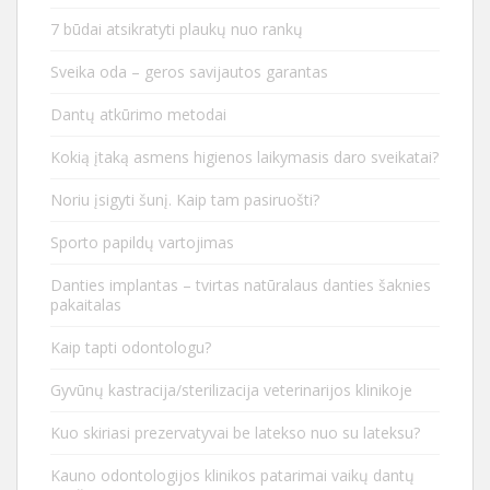
7 būdai atsikratyti plaukų nuo rankų
Sveika oda – geros savijautos garantas
Dantų atkūrimo metodai
Kokią įtaką asmens higienos laikymasis daro sveikatai?
Noriu įsigyti šunį. Kaip tam pasiruošti?
Sporto papildų vartojimas
Danties implantas – tvirtas natūralaus danties šaknies
pakaitalas
Kaip tapti odontologu?
Gyvūnų kastracija/sterilizacija veterinarijos klinikoje
Kuo skiriasi prezervatyvai be latekso nuo su lateksu?
Kauno odontologijos klinikos patarimai vaikų dantų