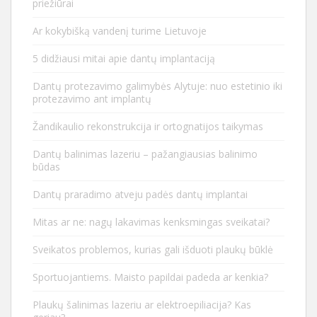
priežiūrai
Ar kokybišką vandenį turime Lietuvoje
5 didžiausi mitai apie dantų implantaciją
Dantų protezavimo galimybės Alytuje: nuo estetinio iki
protezavimo ant implantų
Žandikaulio rekonstrukcija ir ortognatijos taikymas
Dantų balinimas lazeriu – pažangiausias balinimo
būdas
Dantų praradimo atveju padės dantų implantai
Mitas ar ne: nagų lakavimas kenksmingas sveikatai?
Sveikatos problemos, kurias gali išduoti plaukų būklė
Sportuojantiems. Maisto papildai padeda ar kenkia?
Plaukų šalinimas lazeriu ar elektroepiliacija? Kas