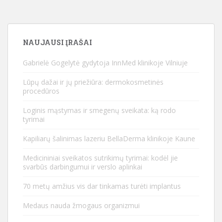
NAUJAUSI ĮRAŠAI
Gabrielė Gogelytė gydytoja InnMed klinikoje Vilniuje
Lūpų dažai ir jų priežiūra: dermokosmetinės
procedūros
Loginis mąstymas ir smegenų sveikata: ką rodo
tyrimai
Kapiliarų šalinimas lazeriu BellaDerma klinikoje Kaune
Medicininiai sveikatos sutrikimų tyrimai: kodėl jie
svarbūs darbingumui ir verslo aplinkai
70 metų amžius vis dar tinkamas turėti implantus
Medaus nauda žmogaus organizmui