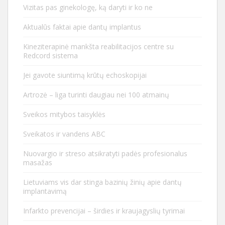
Vizitas pas ginekologę, ką daryti ir ko ne
Aktualūs faktai apie dantų implantus
Kineziterapinė mankšta reabilitacijos centre su
Redcord sistema
Jei gavote siuntimą krūtų echoskopijai
Artrozė – liga turinti daugiau nei 100 atmainų
Sveikos mitybos taisyklės
Sveikatos ir vandens ABC
Nuovargio ir streso atsikratyti padės profesionalus
masažas
Lietuviams vis dar stinga bazinių žinių apie dantų
implantavimą
Infarkto prevencijai – širdies ir kraujagyslių tyrimai