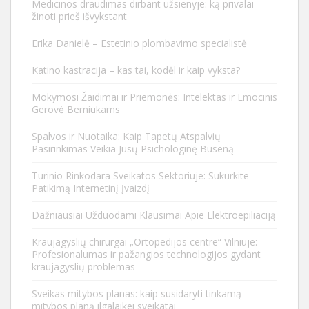
Medicinos draudimas dirbant užsienyje: ką privalai
žinoti prieš išvykstant
Erika Danielė – Estetinio plombavimo specialistė
Katino kastracija – kas tai, kodėl ir kaip vyksta?
Mokymosi Žaidimai ir Priemonės: Intelektas ir Emocinis
Gerovė Berniukams
Spalvos ir Nuotaika: Kaip Tapetų Atspalvių
Pasirinkimas Veikia Jūsų Psichologinę Būseną
Turinio Rinkodara Sveikatos Sektoriuje: Sukurkite
Patikimą Internetinį Įvaizdį
Dažniausiai Užduodami Klausimai Apie Elektroepiliaciją
Kraujagyslių chirurgai „Ortopedijos centre“ Vilniuje:
Profesionalumas ir pažangios technologijos gydant
kraujagyslių problemas
Sveikas mitybos planas: kaip susidaryti tinkamą
mitybos planą ilgalaikei sveikatai