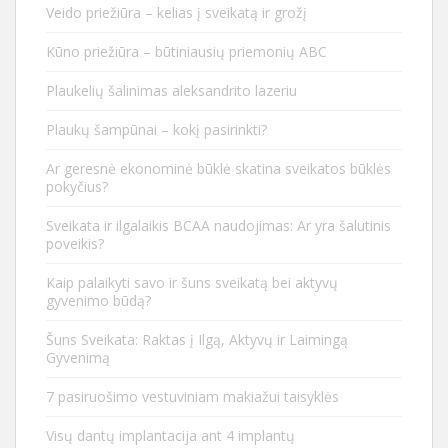
Veido priežiūra – kelias į sveikatą ir grožį
Kūno priežiūra – būtiniausių priemonių ABC
Plaukelių šalinimas aleksandrito lazeriu
Plaukų šampūnai – kokį pasirinkti?
Ar geresnė ekonominė būklė skatina sveikatos būklės
pokyčius?
Sveikata ir ilgalaikis BCAA naudojimas: Ar yra šalutinis
poveikis?
Kaip palaikyti savo ir šuns sveikatą bei aktyvų
gyvenimo būdą?
Šuns Sveikata: Raktas į Ilgą, Aktyvų ir Laimingą
Gyvenimą
7 pasiruošimo vestuviniam makiažui taisyklės
Visų dantų implantacija ant 4 implantų