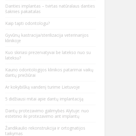
Danties implantas – tvirtas natūralaus danties
šaknies pakaitalas
Kaip tapti odontologu?
Gyvūnų kastracija/sterilizacija veterinarijos
klinikoje
Kuo skiriasi prezervatyvai be latekso nuo su
lateksu?
Kauno odontologijos klinikos patarimai vaikų
dantų priežiūrai
Ar kokybišką vandenį turime Lietuvoje
5 didžiausi mitai apie dantų implantaciją
Dantų protezavimo galimybės Alytuje: nuo
estetinio iki protezavimo ant implantų
Žandikaulio rekonstrukcija ir ortognatijos
taikymas