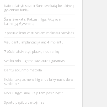
Kaip palaikyti savo ir šuns sveikatą bei aktyvų
gyvenimo būdą?
Šuns Sveikata: Raktas į Ilgą, Aktyvų ir
Laimingą Gyvenimą
7 pasiruošimo vestuviniam makiažui taisyklės
Visų dantų implantacija ant 4 implantų
7 būdai atsikratyti plaukų nuo rankų
Sveika oda – geros savijautos garantas
Dantų atkūrimo metodai
Kokią įtaką asmens higienos laikymasis daro
sveikatai?
Noriu įsigyti šunį. Kaip tam pasiruošti?
Sporto papildų vartojimas