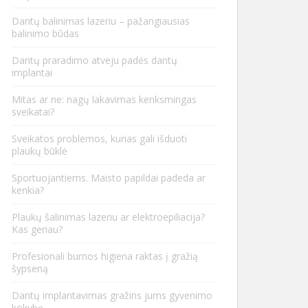
Dantų balinimas lazeriu – pažangiausias
balinimo būdas
Dantų praradimo atveju padės dantų
implantai
Mitas ar ne: nagų lakavimas kenksmingas
sveikatai?
Sveikatos problemos, kurias gali išduoti
plaukų būklė
Sportuojantiems. Maisto papildai padeda ar
kenkia?
Plaukų šalinimas lazeriu ar elektroepiliacija?
Kas geriau?
Profesionali burnos higiena raktas į gražią
šypseną
Dantų implantavimas gražins jums gyvenimo
kokybę