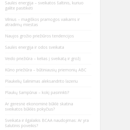
Saulės energija – sveikatos šaltinis, kuriuo
galite pasitikėti
Vilnius – magiškos pramogos vaikams ir
atradimų miestas
Naujos grožio priežiūros tendencijos
Saulės energija ir odos sveikata
Veido priežiūra – kelias į sveikatą ir grožį
Kūno priežiūra – būtiniausių priemonių ABC
Plaukelių šalinimas aleksandrito lazeriu
Plaukų šampūnai – kokį pasirinkti?
Ar geresnė ekonominė būklė skatina
sveikatos būklės pokyčius?
Sveikata ir ilgalaikis BCAA naudojimas: Ar yra
šalutinis poveikis?