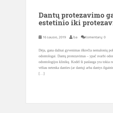
Dantų protezavimo ga
estetinio iki proteza
16 sausio, 2019
ba
Komentarų: 0
Dėja, gana dažnai gyvenimas iškrečia nemalonių po
odontologai. Dantų protezavimas – ypač svarbi odon
odontologijos klinikų. Kodėl ši paslauga yra tokia r
vėliau netenka danties (ar dantų) arba dantys ilgain
[…]