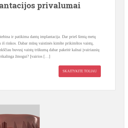
antacijos privalumai
stebina ir patikima dantų implantacija. Dar prieš šimtą metų
s iš rinkos. Dabar mūsų vaistinės kimšte prikimštos vaistų,
nkščiau buvusį vaistų trūkumą dabar pakeitė kalnai įvairiausių
 reikalinga žmogui? Įvairios […]
SKAITYKITE TOLIAU