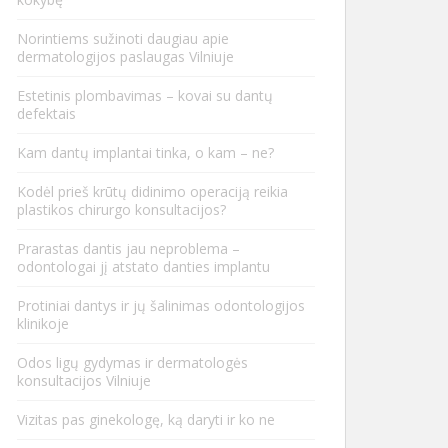
Norintiems sužinoti daugiau apie
dermatologijos paslaugas Vilniuje
Estetinis plombavimas – kovai su dantų
defektais
Kam dantų implantai tinka, o kam – ne?
Kodėl prieš krūtų didinimo operaciją reikia
plastikos chirurgo konsultacijos?
Prarastas dantis jau neproblema –
odontologai jį atstato danties implantu
Protiniai dantys ir jų šalinimas odontologijos
klinikoje
Odos ligų gydymas ir dermatologės
konsultacijos Vilniuje
Vizitas pas ginekologę, ką daryti ir ko ne