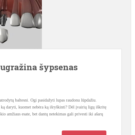
sugražina šypsenas
atrodytų baltesni. Ogi pasidažyti lupas raudonu lūpdažiu.
ką daryti, kuomet nebėra ką išryškinti? Dėl įvairių ligų iškritę
kio amžiaus esate, bet dantų netekimas gali privesti iki ašarų