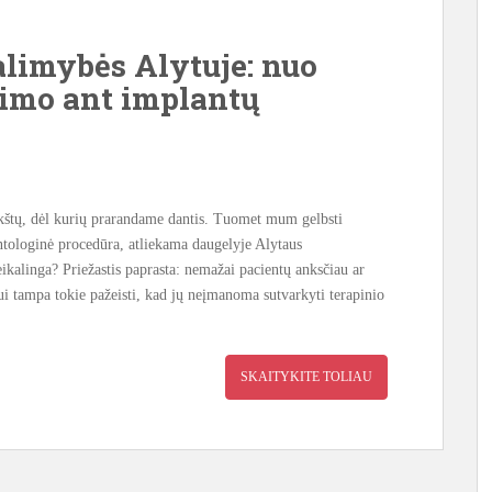
limybės Alytuje: nuo
vimo ant implantų
kštų, dėl kurių prarandame dantis. Tuomet mum gelbsti
tologinė procedūra, atliekama daugelyje Alytaus
eikalinga? Priežastis paprasta: nemažai pacientų anksčiau ar
iui tampa tokie pažeisti, kad jų neįmanoma sutvarkyti terapinio
SKAITYKITE TOLIAU