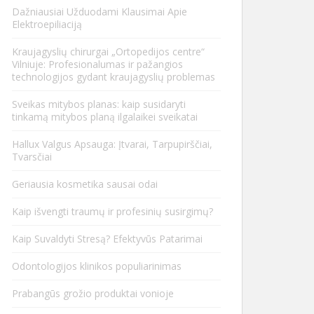
Dažniausiai Užduodami Klausimai Apie
Elektroepiliaciją
Kraujagyslių chirurgai „Ortopedijos centre“
Vilniuje: Profesionalumas ir pažangios
technologijos gydant kraujagyslių problemas
Sveikas mitybos planas: kaip susidaryti
tinkamą mitybos planą ilgalaikei sveikatai
Hallux Valgus Apsauga: Įtvarai, Tarpupirščiai,
Tvarsčiai
Geriausia kosmetika sausai odai
Kaip išvengti traumų ir profesinių susirgimų?
Kaip Suvaldyti Stresą? Efektyvūs Patarimai
Odontologijos klinikos populiarinimas
Prabangūs grožio produktai vonioje