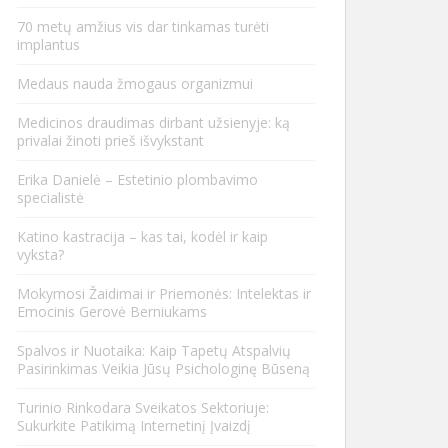
70 metų amžius vis dar tinkamas turėti
implantus
Medaus nauda žmogaus organizmui
Medicinos draudimas dirbant užsienyje: ką
privalai žinoti prieš išvykstant
Erika Danielė – Estetinio plombavimo
specialistė
Katino kastracija – kas tai, kodėl ir kaip
vyksta?
Mokymosi Žaidimai ir Priemonės: Intelektas ir
Emocinis Gerovė Berniukams
Spalvos ir Nuotaika: Kaip Tapetų Atspalvių
Pasirinkimas Veikia Jūsų Psichologinę Būseną
Turinio Rinkodara Sveikatos Sektoriuje:
Sukurkite Patikimą Internetinį Įvaizdį