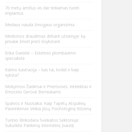
70 metų amžius vis dar tinkamas turėti
implantus
Medaus nauda žmogaus organizmui
Medicinos draudimas dirbant užsienyje: ką
privalai žinoti prieš išvykstant
Erika Danielė – Estetinio plombavimo
specialistė
Katino kastracija – kas tai, kodėl ir kaip
vyksta?
Mokymosi Žaidimai ir Priemonės: Intelektas ir
Emocinis Gerovė Berniukams
Spalvos ir Nuotaika: Kaip Tapetų Atspalvių
Pasirinkimas Veikia Jūsų Psichologinę Būseną
Turinio Rinkodara Sveikatos Sektoriuje:
Sukurkite Patikimą Internetinį Įvaizdį