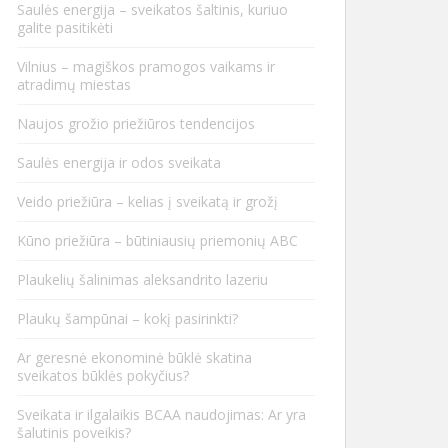
Saulės energija – sveikatos šaltinis, kuriuo
galite pasitikėti
Vilnius – magiškos pramogos vaikams ir
atradimų miestas
Naujos grožio priežiūros tendencijos
Saulės energija ir odos sveikata
Veido priežiūra – kelias į sveikatą ir grožį
Kūno priežiūra – būtiniausių priemonių ABC
Plaukelių šalinimas aleksandrito lazeriu
Plaukų šampūnai – kokį pasirinkti?
Ar geresnė ekonominė būklė skatina
sveikatos būklės pokyčius?
Sveikata ir ilgalaikis BCAA naudojimas: Ar yra
šalutinis poveikis?