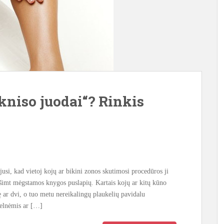
kniso juodai“? Rinkis
jusi, kad vietoj kojų ar bikini zonos skutimosi procedūros ji
ešimt mėgstamos knygos puslapių. Kartais kojų ar kitų kūno
tę ar dvi, o tuo metu nereikalingų plaukelių pavidalu
kelnėmis ar […]