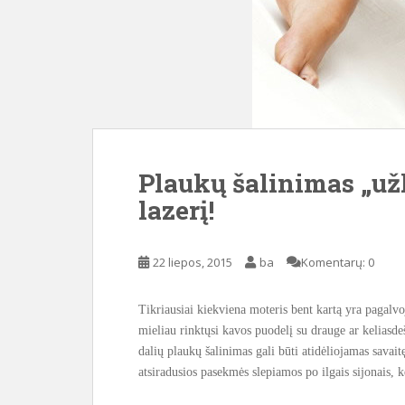
Plaukų šalinimas „už
lazerį!
22 liepos, 2015
ba
Komentarų: 0
Tikriausiai kiekviena moteris bent kartą yra pagalvo
mieliau rinktųsi kavos puodelį su drauge ar keliasd
dalių plaukų šalinimas gali būti atidėliojamas savai
atsiradusios pasekmės slepiamos po ilgais sijonais, 