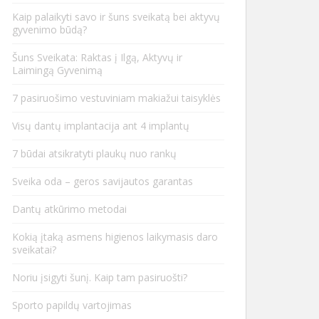
Kaip palaikyti savo ir šuns sveikatą bei aktyvų
gyvenimo būdą?
Šuns Sveikata: Raktas į Ilgą, Aktyvų ir
Laimingą Gyvenimą
7 pasiruošimo vestuviniam makiažui taisyklės
Visų dantų implantacija ant 4 implantų
7 būdai atsikratyti plaukų nuo rankų
Sveika oda – geros savijautos garantas
Dantų atkūrimo metodai
Kokią įtaką asmens higienos laikymasis daro
sveikatai?
Noriu įsigyti šunį. Kaip tam pasiruošti?
Sporto papildų vartojimas