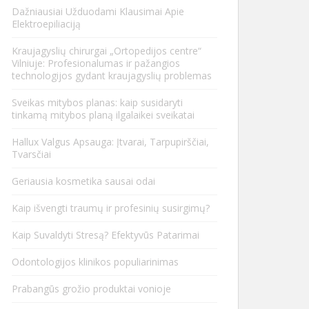
Dažniausiai Užduodami Klausimai Apie
Elektroepiliaciją
Kraujagyslių chirurgai „Ortopedijos centre“
Vilniuje: Profesionalumas ir pažangios
technologijos gydant kraujagyslių problemas
Sveikas mitybos planas: kaip susidaryti
tinkamą mitybos planą ilgalaikei sveikatai
Hallux Valgus Apsauga: Įtvarai, Tarpupirščiai,
Tvarsčiai
Geriausia kosmetika sausai odai
Kaip išvengti traumų ir profesinių susirgimų?
Kaip Suvaldyti Stresą? Efektyvūs Patarimai
Odontologijos klinikos populiarinimas
Prabangūs grožio produktai vonioje