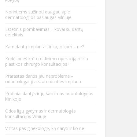
Norintiems sužinoti daugiau apie
dermatologijos paslaugas Vilniuje
Estetinis plombavimas – kovai su dantų
defektais
Kam dantų implantai tinka, o kam – ne?
Kodėl prieš krūtų didinimo operaciją reikia
plastikos chirurgo konsultacijos?
Prarastas dantis jau neproblema –
odontologai jį atstato danties implantu
Protiniai dantys ir jų šalinimas odontologijos
klinikoje
Odos ligų gydymas ir dermatologės
konsultacijos Vilniuje
Vizitas pas ginekologę, ką daryti ir ko ne