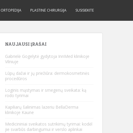
ORTOPEDIJA
PLASTINĖ CHIRURGIJA
SUSISIEKITE
NAUJAUSI ĮRAŠAI
Gabrielė Gogelytė gydytoja InnMed klinikoje
Vilniuje
Lūpų dažai ir jų priežiūra: dermokosmetinės
procedūros
Loginis mąstymas ir smegenų sveikata: ką
rodo tyrimai
Kapiliarų šalinimas lazeriu BellaDerma
klinikoje Kaune
Medicininiai sveikatos sutrikimų tyrimai: kodėl
jie svarbūs darbingumui ir verslo aplinkai