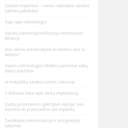
Danties implantas – tvirtas natūralaus danties
šaknies pakaitalas
Kaip tapti odontologu?
Gyvūnų kastracija/sterilizacija veterinarijos
klinikoje
Kuo skiriasi prezervatyvai be latekso nuo su
lateksu?
Kauno odontologijos klinikos patarimai vaikų
dantų priežiūrai
Ar kokybišką vandenį turime Lietuvoje
5 didžiausi mitai apie dantų implantaciją
Dantų protezavimo galimybės Alytuje: nuo
estetinio iki protezavimo ant implantų
Žandikaulio rekonstrukcija ir ortognatijos
taikymas