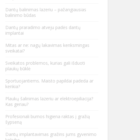
Dantų balinimas lazeriu – pažangiausias
balinimo būdas
Dantų praradimo atveju padės dantų
implantai
Mitas ar ne: nagų lakavimas kenksmingas
sveikatai?
Sveikatos problemos, kurias gali išduoti
plaukų būklė
Sportuojantiems. Maisto papildai padeda ar
kenkia?
Plaukų šalinimas lazeriu ar elektroepiliacija?
Kas geriau?
Profesionali burnos higiena raktas į gražią
šypseną
Dantų implantavimas gražins jums gyvenimo
kokybę